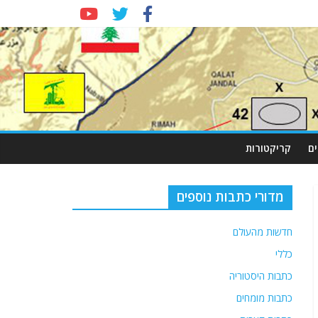
ם
קריקטורות
מדורי כתבות נוספים
חדשות מהעולם
כללי
כתבות היסטוריה
כתבות מומחים