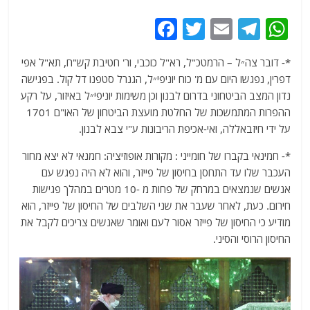
F
T
E
T
W
a
w
m
el
h
*- דובר צה״ל – ‏הרמטכ"ל, רא"ל כוכבי, ור' חטיבת קש"ח, תא"ל אפי
c
itt
ai
e
at
דפרין, נפגשו היום עם מ' כוח יוניפי״ל, הגנרל סטפנו דל קול. בפגישה
e
er
l
g
s
נדון המצב הביטחוני בדרום לבנון וכן משימות יוניפי״ל באיזור, על רקע
b
ra
A
ההפרות המתמשכות של החלטת מועצת הביטחון של האו"ם 1701
על ידי חיזבאללה, ואי-אכיפת הריבונות ע"י צבא לבנון.
o
m
p
o
p
*- חמינאי בקברו של חומייני : מקורות אופוזיציה: חמנאי לא יצא מחור
העכבר שלו עד התחסן בחיסון של פייזר, והוא לא היה נפגש עם
k
אנשים שנמצאים במרחק של פחות מ -10 מטרים במהלך פגישות
חירום. כעת, לאחר שעבר את שני השלבים של החיסון של פייזר, הוא
מודיע כי החיסון של פייזר אסור לעם ואומר שאנשים צריכים לקבל את
החיסון הרוסי והסיני.