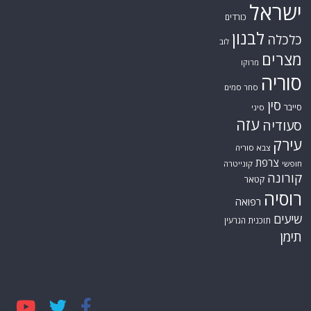
ישראל
כורדים
לבנון
כלכלה
לוב
מצרים
מרוקו
סוריה
סחר סמים
סין
סייבר
סיני
עזה
סעודיה
עירק
צבא סוריה
צרפת
חופשי
קונייטרה
קורונה
קטאר
רוסיה
רפואה
שיעים
תוכנית הגרעין
תימן