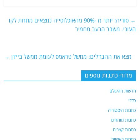
a
w
m
el
h
c
itt
ai
e
at
e
er
l
g
s
←
סוריה: יותר מ -90% מהאוכלוסייה נמצאים מתחת לקו
b
ra
A
העוני. משבר הרעב מחמיר
o
m
p
o
p
מצא את ההבדלים: ממשל טראמפ לעומת ממשל ביידן
→
k
מדורי כתבות נוספים
חדשות מהעולם
כללי
כתבות היסטוריה
כתבות מומחים
כתבות קצרות
כתבות ראשיות