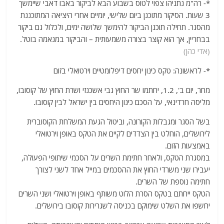
*- רה"מ נתניהו צפוי לטוס בשבוע הבא לביקור באבו דאבי שיימשך
3 שעות. הסיקור מתוכנן ביום שלישי, יומיים אחרי היציאה המתוכננת
מהסגר. תחילה תוכנן הביקור להימשך שלושה ימים, ולכלול גם ביקור
בבחריין, אך הוא קוצר בצורה משמעותית – והביקור במנאמה בוטל.
(אדי כהן)
*- לראשונה: טקס כינון יחסים דיפלומטיים וירטואלי בזום
מחר, יום ב', 1.2, יחתמו שר החוץ גבי אשכנזי ושרת החוץ של קוסובו,
מליסה חרדינאי, על הסכם כינון היחסים בין ישראל לבין קוסובו.
בשל הסגר ומגבלות הקורונה, וביטול הגעת המשלחת הקוסוברית
לירושלים, הוחלט בין הצדדים לקיים את הטקס באופן וירטואלי
באמצעות הזום.
במסגרת הטקס, ולאחר חתימת השרים על הסכמי שיתופי הפעולה,
יעבירו שני משרדי החוץ את ההסכמים במייל אחד לשני לצורך
חתימה נוספת של השרים.
הטקס ייחתם בטקס הסרת הלוט משותף באופן וירטואלי ושני השרים
יחשפו את השלט שימוקם בכניסה לשגרירות קוסובו בירושלים.