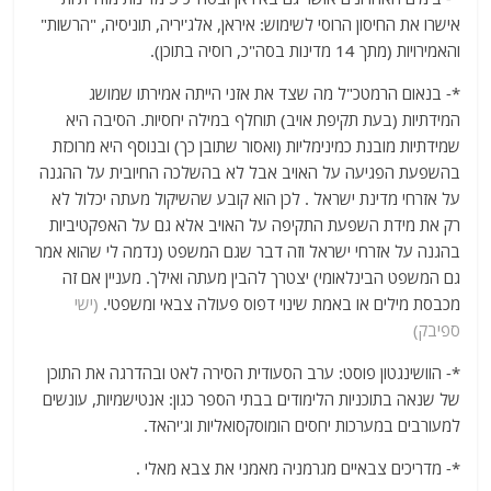
אישרו את החיסון הרוסי לשימוש: איראן, אלג'יריה, תוניסיה, "הרשות"
והאמירויות (מתך 14 מדינות בסה"כ, רוסיה בתוכן).
*- בנאום הרמטכ"ל מה שצד את אזני הייתה אמירתו שמושג
המידתיות (בעת תקיפת אויב) תוחלף במילה יחסיות. הסיבה היא
שמידתיות מובנת כמינימליות (ואסור שתובן כך) ובנוסף היא מרוכזת
בהשפעת הפגיעה על האויב אבל לא בהשלכה החיובית על ההגנה
על אזרחי מדינת ישראל . לכן הוא קובע שהשיקול מעתה יכלול לא
רק את מידת השפעת התקיפה על האויב אלא גם על האפקטיביות
בהגנה על אזרחי ישראל וזה דבר שגם המשפט (נדמה לי שהוא אמר
גם המשפט הבינלאומי) יצטרך להבין מעתה ואילך. מעניין אם זה
מכבסת מילים או באמת שינוי דפוס פעולה צבאי ומשפטי.
(ישי
ספיבק)
*- הוושינגטון פוסט: ערב הסעודית הסירה לאט ובהדרגה את התוכן
של שנאה בתוכניות הלימודים בבתי הספר כגון: אנטישמיות, עונשים
למעורבים במערכות יחסים הומוסקסואליות וג'יהאד.
*- מדריכים צבאיים מגרמניה מאמני את צבא מאלי .