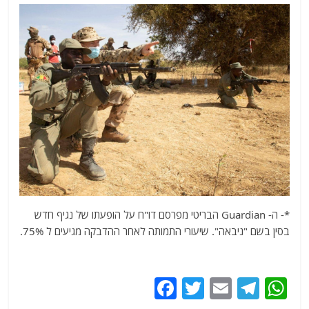
*- ה- Guardian הבריטי מפרסם דו"ח על הופעתו של נגיף חדש
בסין בשם "ניבאה". שיעורי התמותה לאחר ההדבקה מגיעים ל 75%.
F
T
E
T
W