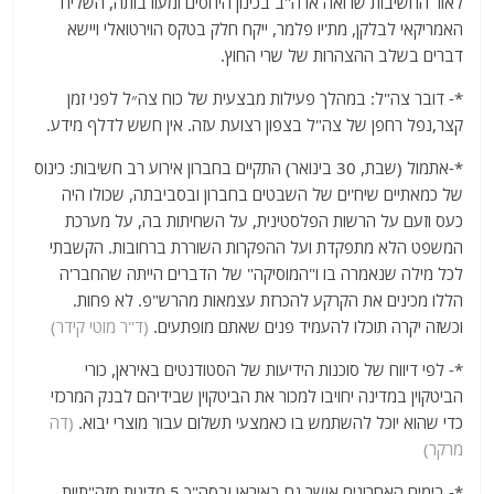
לאור החשיבות שרואה ארה"ב בכינון היחסים ומעורבותה, השליח
האמריקאי לבלקן, מת'יו פלמר, ייקח חלק בטקס הוירטואלי ויישא
דברים בשלב ההצהרות של שרי החוץ.
*- דובר ‏צה"ל: במהלך פעילות מבצעית של כוח צה״ל לפני זמן
קצר,נפל רחפן של צה"ל בצפון רצועת עזה. אין חשש לדלף מידע.
*-אתמול (שבת, 30 בינואר) התקיים בחברון אירוע רב חשיבות: כינוס
של כמאתיים שיח'ים של השבטים בחברון ובסביבתה, שכולו היה
כעס וזעם על הרשות הפלסטינית, על השחיתות בה, על מערכת
המשפט הלא מתפקדת ועל ההפקרות השוררת ברחובות. הקשבתי
לכל מילה שנאמרה בו ו"המוסיקה" של הדברים הייתה שהחבר'ה
הללו מכינים את הקרקע להכרזת עצמאות מהרש"פ. לא פחות.
וכשזה יקרה תוכלו להעמיד פנים שאתם מופתעים.
(ד"ר מוטי קידר)
*- לפי דיווח של סוכנות הידיעות של הסטודנטים באיראן, כורי
הביטקוין במדינה יחויבו למכור את הביטקוין שבידיהם לבנק המרכזי
כדי שהוא יוכל להשתמש בו כאמצעי תשלום עבור מוצרי יבוא.
(דה
מרקר)
*- בימים האחרונים אושר גם באיראן ובסה"כ 5 מדינות מזה"תיות