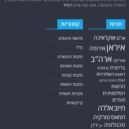
להסירה מהכתבה, אנא פנה אלינו
למייל
תגיות
קטגוריות
אוקראינה
או"ם
חדשות מהעולם
איראן
אירופה
כללי
ארה"ב
כתבות היסטוריה
אפריקה
כתבות מומחים
בריטניה
גרמניה
האמירויות
דאעש
כתבות קצרות
הגולן
הסכם הגרעין
כתבות ראשיות
הרשות
הפלסטינית
סקירות תשתית
חות'ים
קריקטורות
חיזבאללה
חמאס
טורקיה
טכנולוגיה
ירדן
יוון