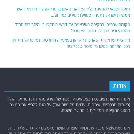
היועץ הצבאי למנהיג העליון האיראני מאיים ברמז לאפשרות חיסול ראש
ממשלת ישראל נתניהו. ספויילר: מילים כמו חול…
מקורות ערביים: בתקיפה האיראנית על דובאי הותקפו בין היתר בית חב"ד
המקומי ובית הרב לוי דוכמן. האומנם?
מיליציות עיראקיות הנאמנות לאיראן בפאניקה מוחלטת. נמלטו אל מתחת
לפני האדמה ונטשו כל פיסת טכנולוגיה
אודות
אתר החדשות נציב.נט מבצע איסוף ועיבוד של מידע ממקורות המודיעין הגלוי
(רשתות חברתיות, עיתונות, עדויות מקומיות ועוד) על מנת להביא את תמונת
המצב המקיפה והמדויקת ביותר של השטח.
אתר Nziv.net מכבד את זכויות היוצרים ועושה מאמצים לאיתור בעלי הזכויות
ביצירות הכלולות בכתבות. אם זיהית יצירה שאתה בעל הזכויות בה ואתה מעוניין