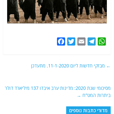
F
T
E
T
W
a
w
m
el
h
c
itt
ai
e
at
e
er
l
g
s
←
מבזקי חדשות ליום 11-1-2020. מתעדכן
b
ra
A
o
m
p
o
p
מסיכומי שנת 2020: מדינות ערב איבדו 137 מיליארד דולר
ביתרות המט"ח
→
k
מדורי כתבות נוספים