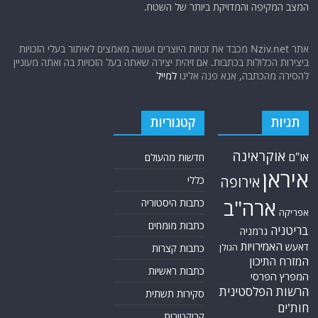
המצב המקיפה והמדויקת ביותר של השטח.
אתר Nziv.net מכבד את זכויות היוצרים ועושה מאמצים לאיתור בעלי הזכויות
ביצירות הכלולות בכתבות. אם זיהית יצירה שאתה בעל הזכויות בה ואתה מעוניין
להסירה מהכתבה, אנא פנה אלינו
למייל
תגיות
קטגוריות
אוקראינה
או"ם
חדשות מהעולם
איראן
אירופה
כללי
ארה"ב
כתבות היסטוריה
אפריקה
כתבות מומחים
בריטניה
גרמניה
האמירויות
דאעש
הגולן
כתבות קצרות
המזרח התיכון
כתבות ראשיות
המפרץ הפרסי
הרשות הפלסטינית
סקירות תשתית
חות'ים
קריקטורות