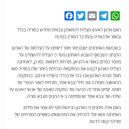
F
T
E
T
W
a
w
m
el
h
האם ארגון דאעש מצליח להתארגן צבאית מחדש בסוריה בכלל
c
itt
ai
e
at
ובאזור אלבאדיה (המדבר הסורי) בפרט?
e
er
l
g
s
בשבועות האחרונים ישנם יותר ויותר דיווחים על הצלחות של הארגון
b
ra
A
הרצחני כשבסוף השבוע האחרון נמסר כי הצליח להשתלט על
o
m
p
מספר כפרים באזור א-רהג'אן, מזרחית לחמאת. כמו כן, לאחרונה
o
p
הצליח הארגון לבצע את ההתקפות הגדולות ביותר שלו בסוריה מאז
חוסל מנהיג הארגון אבו בכר אלבגדדי בשלהי 2019. בהתקפה
k
הראשונה חוסלו כ-30 חיילי צבא אסד, מזרחית לאזור הכפרי של
חומס. יומיים אחרי זה הגיעה עוד התקפה כואבת של אנשי דאעש על
שיירה של צבא אסד שהסתיימה ב-9 הרוגים מצבא סוריה.
האם אלה סימנים כי הארגון הג'יהאדיסטי לא אמר את מילתו
האחרונה והוא יוכל להרחיב את התפשטותו באזורים המזרחיים של
סוריה? קשה לדעת.