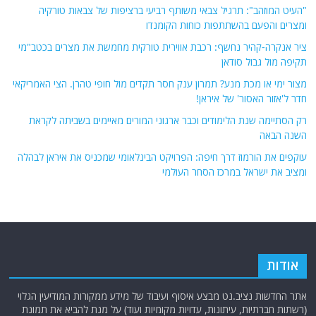
"העיט המוזהב": תרגיל צבאי משותף רביעי ברציפות של צבאות טורקיה
ומצרים והפעם בהשתתפות כוחות הקומנדו
ציר אנקרה-קהיר נחשף: רכבת אווירית טורקית מחמשת את מצרים בכטב"מי
תקיפה מול גבול סודאן
מצור ימי או מכת מנע? תמרון ענק חסר תקדים מול חופי טהרן. הצי האמריקאי
חדר ל'אזור האסור' של איראן!
רק הסתיימה שנת הלימודים וכבר ארגוני המורים מאיימים בשביתה לקראת
השנה הבאה
עוקפים את הורמוז דרך חיפה: הפרויקט הבינלאומי שמכניס את איראן לבהלה
ומציב את ישראל במרכז הסחר העולמי
אודות
אתר החדשות נציב.נט מבצע איסוף ועיבוד של מידע ממקורות המודיעין הגלוי
(רשתות חברתיות, עיתונות, עדויות מקומיות ועוד) על מנת להביא את תמונת