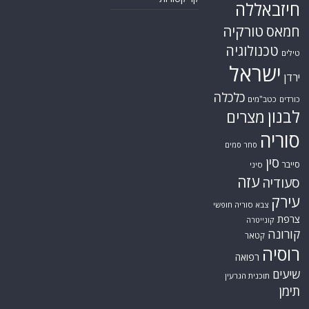
חיזבאללה
טורקיה
חמאס
טכנולוגיה
טילים
ישראל
ירדן
כלכלה
כורדים
כטב"מים
לבנון
מצרים
סוריה
סחר סמים
סין
סייבר
סיני
עזה
סעודיה
עירק
צבא סוריה חופשי
צרפת
קונייטרה
קורונה
קטאר
רוסיה
רפואה
שיעים
תוכנית הגרעין
תימן