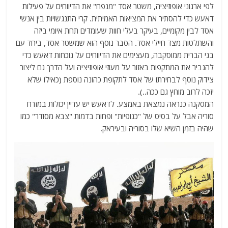
לפי ארגוני אופוזיציה, משטר אסד "מנפח" את הדיווחים על פעילות
דאעש כדי להסתיר את המציאות האמיתית. קרי התנגשויות בין אנשי
אסד לבין מקומיים, בעיקר בעלי חוות שעומדים תחת איומי ביזה
והשתלטות מצד חיילי אסד. הסבר נוסף הוא שמשטר אסד, ביחד עם
בני הברית ממוסקבה, מעצימים את הדיווחים על נוכחות דאעש כדי
להגביר את המתקפות באזור על מעוזי אופוזיציה ועל הדרך גם ליצור
צידוק נוסף לבחירתו של אסד לתקופת כהונה נוספת (כאילו שלא
יזכה לרוב מוחץ גם ככה..).
המסקנה כנראה נמצאת באמצע. לדאעש יש עדיין יכולות במזרח
סוריה אבל על בסיס של "כנופיות" ופחות בדמות "צבא מסודר" כמו
שהיה בזמן השיא שלו בסוריה ובעיראק.