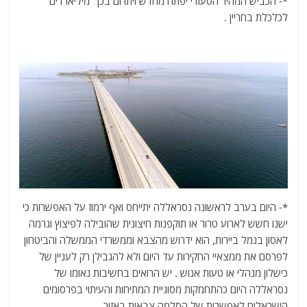
*- הכביש המהיר הסעודי יפתח מחדש ויתרום בכך 'מיליארדים'
לכלכלת בחריין .
*- היום בערב לראשונה נסראללה יתייחס ואף ירמוז על האפשרות כי
ישנו חשש לארוע טרור או תוקפנות חיצונית שהובילה לפיצוץ וגרמה
לאסון בנמל ביירות, הוא ידרוש מהצבא וממשרדי הממשלה והביטחון
לפרסם את ממצאיי החקירות עד היום ולא להגבילן רק לעניין של
כישלון מנהלי או טעות אנוש . יש הרואים בחשיבות נאומו של
נסראללה היום כהתחמקות מסוגיית המתיחות והעיתוי בפרסומים
הישראלים לאפשרות של הסלמה צבאית באזור.