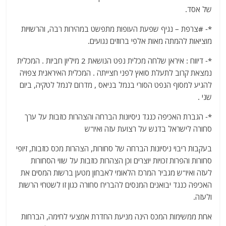
של אסד.
*- #צרפת – נגיף שפעת העופות מתפשט במהירות רבה, והרשויות
מוציאות להמתה מאות אלפי ברווזים נגועים.
*- דיווח : איראן שלחה מכלית נפט הנושאת 2 מיליון חביות . המכלית
נמצאת קרוב לתעלת סואץ לפני חצייתה . המכלית האיראנית צפויה
להגיע למסוף הנפט הסורי בנמל בניאס , מדרום לנמל לטקיה, ביום
שני .
*- הגברת האכיפה כנגד ניסיונות הברחה והצהרות כוזבות על ערך
סחורה לישראל בדגש על רצועת עזה ואיו"ש
בעקבות ריבוי ניסיונות הברחה של סחורות, הצהרות מכס כוזבות, זיופי
סחורות והפרות זכויות יוצרים וכן הצהרות כוזבות על שווי הסחורות
לעזה ואיו"ש מגביר המרכז הלאומי לאבחון מטען ברשות המסים את
האכיפה כנגד יבואנים המנסים להבריח סחורה כגון זו לשטחי הרשות
ולעזה.
אחת ממשימות המכס הינה מניעת החדרת אמצעי לחימה, הברחות