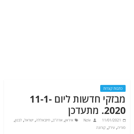
כתבות קצרות
מבזקי חדשות ליום 11-1-
2020. מתעדכן
,
,
,
,
,
11/01/2021
Nziv
איראן
ארה"ב
חיזבאללה
ישראל
לבנון
,
,
סוריה
עירק
קורונה