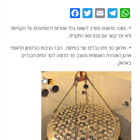
F
T
E
T
W
a
w
m
el
h
*- CBS: טראמפ מסרב לשאת בכל אחריות להסתערות על הקפיטול
c
itt
ai
e
at
ולא יצר קשר עם פנס מאז התקרית.
e
er
l
g
s
*- איראן: כור מים כבדים שני בפיתוח . דובר נציבות הביטחון הלאומי:
b
ra
A
ארגון האנרגיה האטומית מעצב כור הדומה לכור המים הכבדים
o
m
p
באראק.
o
p
k