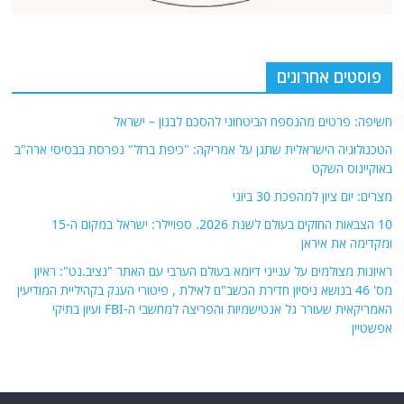
פוסטים אחרונים
חשיפה: פרטים מהנספח הביטחוני להסכם לבנון – ישראל
הטכנולוגיה הישראלית שתגן על אמריקה: "כיפת ברזל" נפרסת בבסיסי ארה"ב
באוקיינוס השקט
מצרים: יום ציון למהפכת 30 ביוני
10 הצבאות החזקים בעולם לשנת 2026. ספויילר: ישראל במקום ה-15
ומקדימה את איראן
ראיונות מצולמים על ענייני דיומא בעולם הערבי עם האתר "נציב.נט": ראיון
מס' 46 בנושא ניסיון חדירת הכשב"ם לאילת , פיטורי הענק בקהיליית המודיעין
האמריקאית שעורר גל אנטישמיות והפריצה למחשבי ה-FBI ועיון בתיקי
אפשטיין