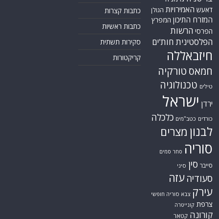
האמירויות
דאעש
הגולן
כתבות קצרות
המזרח התיכון
המפרץ
כתבות ראשיות
הרשות
הפרסי
הפלסטינית
חות'ים
סקירות תשתית
חיזבאללה
קריקטורות
טורקיה
חמאס
טכנולוגיה
טילים
ישראל
ירדן
כלכלה
כורדים
כטב"מים
לבנון
מצרים
סוריה
סחר סמים
סין
סייבר
סיני
עזה
סעודיה
עירק
צבא סוריה חופשי
צרפת
קונייטרה
קורונה
קטאר