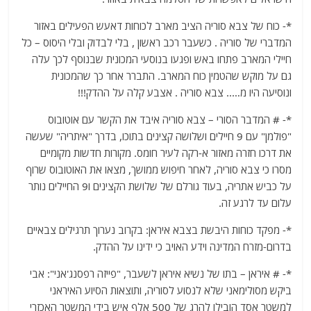
*- כוח של צבא סוריה הציב מארב לכוחות דאעש הפעילים באזור
המדברי של סוריה . כשעבר רכב ראשון , בלי לבדוק ובלי היסוס – כל
חיילי המארב פתחו באש ופגעו בנוסעי המכונית שבנוסף לכך עלה
גם על מוקש שהטמין כוח המארב. התברר אחר כך שהמכונית
ונוסיעה היו מ….. צבא סוריה . אצבע קלה על ההדק!!!
*- # המדבר הסורי – צבא סוריה איבד את הקשר עם אוטובוס
"פולמן" עם 9 חיילים ושלושה קצינים בתוכו, בדרך "איתריה" שעשה
את דרכו חזרה מאזור א-רקה לעיר חומס. מקורות חדשות מקומיים
מסרו כי צבא סוריה, לאחר חיפוש ממושך, מצאו את האוטובוס שרוף
על כביש אתריה, בעוד גורלם של שלושת הקצינים ו9 החיילים נותר
עלום עד לרגע זה.
*- מפקד כוחות היבשת בצבא איראן: בקרוב נערוך תרגילים צבאיים
בדרום-מזרח המדינה וידע האויב כי ידינו על ההדק.
*- # איראן – בתו של נשיא איראן לשעבר, "פייזה רפסנג'אני": אבי
ביקש מסולימאני שלא לנסוע לסוריה, ותוצאות הסיוע האיראני
למשטר אסד הובילו להרג של 500 אלף איש בידי המשטר האכזרי