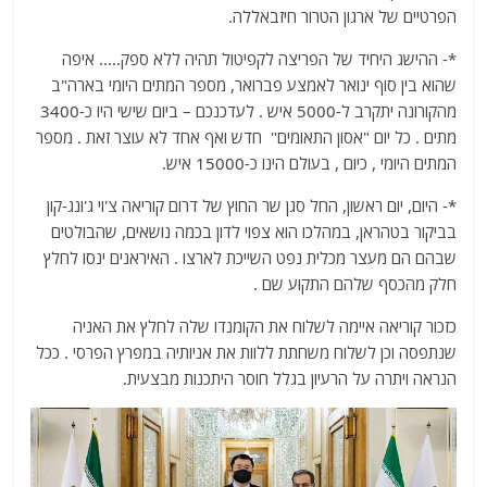
הפרטיים של ארגון הטרור חיזבאללה.
*- ההישג היחיד של הפריצה לקפיטול תהיה ללא ספק….. איפה
שהוא בין סוף ינואר לאמצע פברואר, מספר המתים היומי בארה"ב
מהקורונה יתקרב ל-5000 איש . לעדכנכם – ביום שישי היו כ-3400
מתים . כל יום "אסון התאומים" חדש ואף אחד לא עוצר זאת . מספר
המתים היומי , כיום , בעולם הינו כ-15000 איש.
*-
היום, יום ראשון, החל סגן שר החוץ של דרום קוריאה צ'וי ג'ונג-קון
בביקור בטהראן, במהלכו הוא צפוי לדון בכמה נושאים, שהבולטים
שבהם הם מעצר
מכלית נפט השייכת לארצו . האיראנים ינסו לחלץ
חלק מהכסף שלהם התקוע שם .
כזכור קוריאה איימה לשלוח את הקומנדו שלה לחלץ את האניה
שנתפסה וכן לשלוח משחתת ללוות את אניותיה במפרץ הפרסי . ככל
הנראה ויתרה על הרעיון בגלל חוסר היתכנות מבצעית.