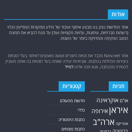
אודות
אתר החדשות נציב.נט מבצע איסוף ועיבוד של מידע ממקורות המודיעין הגלוי
(רשתות חברתיות, עיתונות, עדויות מקומיות ועוד) על מנת להביא את תמונת
המצב המקיפה והמדויקת ביותר של השטח.
אתר Nziv.net מכבד את זכויות היוצרים ועושה מאמצים לאיתור בעלי הזכויות
ביצירות הכלולות בכתבות. אם זיהית יצירה שאתה בעל הזכויות בה ואתה מעוניין
להסירה מהכתבה, אנא פנה אלינו
למייל
תגיות
קטגוריות
אוקראינה
או"ם
חדשות מהעולם
איראן
אירופה
כללי
ארה"ב
כתבות היסטוריה
אפריקה
כתבות מומחים
בריטניה
גרמניה