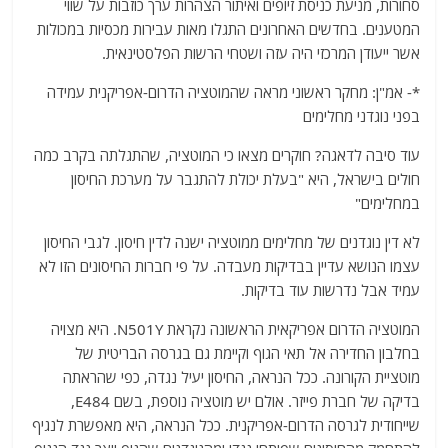
סחורות, מניעת כניסת זיופים ואיתור הצהרות ערך כוזבות על שווי
המטענים. בחדשים האחרונים התגלו מאות עבירות מכסיות במכולות
אשר ייעודן המרכזי היה עזה ושטחי הרשות הפלסטינאית.
*- אמ"ן: מחקר ראשוני מראה שהמוטציה הדרום-אפריקנית עמידה
בפני נוגדני מחלימים
עוד סיבה לדאגה? חוקרים מצאו כי המוטציה, שהתגלתה בקרב כמה
חולים בישראל, היא "בעלת יכולת להתגבר על מערכת החיסון
במחלימים"
לא דין נוגדנים של מחלימים ממוטציה ישנה לדין חיסון. לגבי החיסון
עצמו הנושא עדיין בבדיקות מעבדה. על פי חברות החיסונים הזו לא
עמיד אבל נדרשות עוד בדיקות.
המוטציה הדרום אפריקאית הראשונה נקראת N501Y. היא מצויה
בחלבון החדירה אל תאי הגוף וקיימת גם בגרסה הבריטית של
מוטציית הקורונה. ככל הנראה, החיסון יעיל נגדה, כפי שהראתה
בדיקה של חברת פייזר. אולם יש מוטציה נוספת, בשם E484,
שייחודית לגרסה הדרום-אפריקנית. ככל הנראה, היא מאפשרת לנגיף