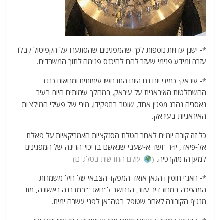
*- ישנן עדויות נוספות לכך שהמפגינים שהסתערו על הקפיטול קבלו
עזרה ומידע פנימי שעזר להם להיכנס פנימה לתוך המשרדים.
*- עיראק: כמידי יום גם היום התרחשו עימותים ומחאות כנגד
ההשתלטות האיראנית על עיראק, במהלך עימותים היום בעיר
נאסריה נהרג מפגין אחד, שוטר בתפקידו, מירי של פעילי המילציות
האיראניות בעיראק.
כל זה קורה יומיים לאחר הטלת הסנקציות האמריקאיות על פאלח
אל-פיאד, יו״ר חשד א-שעבי שנאשם בדיכוי והריגה של המפגינים
למען הדמוקרטיה.
(
עולם החדשות בטלגרם)
*- חאג'י חוסין דהגאן אזאד המפקד הצבאי של חיל משמרות
המהפכה במחוז דיר עזור, הנחשב ל"חאג '"ממדרגה ראשונה, מת
מנגיף הקורונה לאחר שטופל בטהראן לפני עשרה ימים.