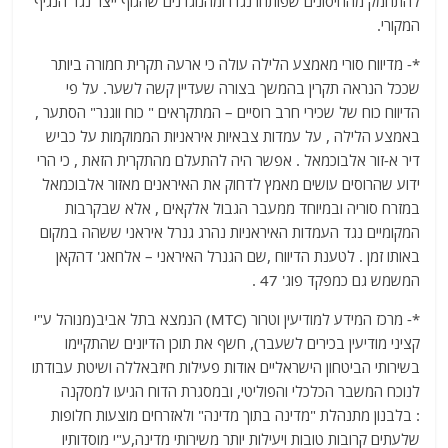
להתחמק מהחיסונים שפותחו נגדו ומהנוגדנים שהגוף ייצר נגד הנגיף
המקורי.
*- מדיווח סורי מאמצע הלילה עולה כי ארעה תקרית חמורה ביותר
שככל הנראה תקרין בהמשך בצורה שעדיין קשה לשער. על פי
הדיווח כוח של שכירי חרב רוסיים – המתקראים " כוח ווגנר" הסתער ,
באמצע הלילה , על עמדות צבאיות איראניות הממוקמות על כביש
דיר א-זור אלבוכמאל . אפשר היה להתעלם מהתקרית הזאת , כי הרי
ידוע שהרוסים עושים מאמץ לדחוק את האיראנים מאזור אלבוכמאל
במזרח סוריה ובמיוחד ממעבר הגבול אלקאים , אלא שבקרבות
המקומיים נגד העמדות האיראניות נהרג גנרל איראני ששהה במקום
באותו זמן . לטענת הדיווח ,שם הגנרל האיראני – אלחאג' דהקאן
המשמש גם כמפקד פוג' 47 .
*- מרכז המידע למודיעין וטרור (MTC) הנמצא בתל אביב(מנוהל ע"י
קציני מודיעין בכירים לשעבר), חשף את תוכן הדיונים שהתקיימו
בשירותי הביטחון הישראליים אודות פעילות חיזבאללה ושיטת עבודתו
לנוכח המשבר הכלכלי והפוליטי, ובמסגרת הדוח הגיעו למסקנה
: בלבנון מתנהלת "מדינה בתוך מדינה" ולאזרחים מוצעות חלופות
שלעתים קרובות טובות ויעילות יותר משירותי מדינה,ע"י מוסדותיו