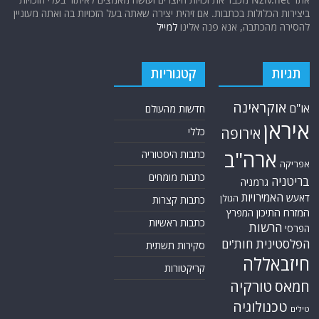
ביצירות הכלולות בכתבות. אם זיהית יצירה שאתה בעל הזכויות בה ואתה מעוניין
להסירה מהכתבה, אנא פנה אלינו
למייל
תגיות
קטגוריות
אוקראינה
או"ם
חדשות מהעולם
איראן
אירופה
כללי
ארה"ב
כתבות היסטוריה
אפריקה
כתבות מומחים
בריטניה
גרמניה
האמירויות
דאעש
הגולן
כתבות קצרות
המזרח התיכון
המפרץ
כתבות ראשיות
הרשות
הפרסי
הפלסטינית
חות'ים
סקירות תשתית
חיזבאללה
קריקטורות
טורקיה
חמאס
טכנולוגיה
טילים