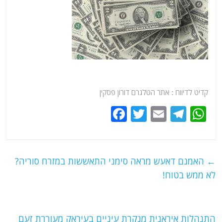
קדיט לדיווח :
אתר
הטלגרם דורון פסקין
F
T
E
T
W
a
w
m
el
h
c
itt
ai
e
at
e
er
l
g
s
←
האמנם דאעש מראה סימני התאששות במזרח סוריה?
b
ra
A
לא ממש בטוח!
o
m
p
o
p
התנהלות איראנית מנקרת עיניים בעיראק מעוררת זעם