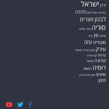
ישראל
ירדן
כלכלה
כורדים
כטב"מים
לבנון
מצרים
סוריה
סחר סמים
סין
סייבר
סיני
עזה
סעודיה
עירק
צבא סוריה חופשי
צרפת
קונייטרה
קורונה
קטאר
רוסיה
רפואה
שיעים
תוכנית הגרעין
תימן