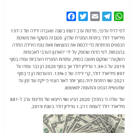
F
T
E
T
W
a
w
m
el
h
לפי דו"ח עדכני, מדינות ערב רשמו בשנה שעברה ירידה של כ-137
c
itt
ai
e
at
מיליארד דולר ביתרות המט"ח שלהן. סכום זה משקף את משיכות
e
er
l
g
s
הכספים מהיתרות כדי לכסות את ההוצאות וזאת נוכח הירידה החדה
b
ra
A
בהכנסות. לפי הדוח שהופק על ידי "הארגון הערבי לאבטחת
השקעה" שמקום מושבו בכווית, עתודות המט"ח הערביות עמדו בסוף
o
m
p
2019 על כ-1.34 טריליון דולר אך בסוף 2020 הן כבר עמדו על
o
p
897 מיליארד דולר, קרי ירידה של כ-13%. ההערכות הן כי בסוף
k
2021 שווי היתרות יהיה נמוך יותר לאור הצפי כי ייקח עוד זמן עד
שתעשיית הנפט והתעופה יתאוששו.
עוד עולה כי במהלך 2020 הגיע שווי הייצוא של מדינות ערב ל-881
מיליארד דולר לעומת 1.211 טריליון דולר בשנת 2019.