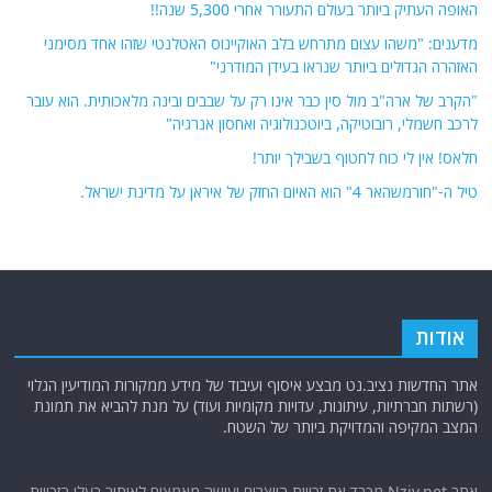
האופה העתיק ביותר בעולם התעורר אחרי 5,300 שנה!!
מדענים: "משהו עצום מתרחש בלב האוקיינוס האטלנטי שזהו אחד מסימני
האזהרה הגדולים ביותר שנראו בעידן המודרני"
"הקרב של ארה"ב מול סין כבר אינו רק על שבבים ובינה מלאכותית. הוא עובר
לרכב חשמלי, רובוטיקה, ביוטכנולוגיה ואחסון אנרגיה"
חלאס! אין לי כוח לחטוף בשבילך יותר!
טיל ה-"חורמשהאר 4" הוא האיום החזק של איראן על מדינת ישראל.
אודות
אתר החדשות נציב.נט מבצע איסוף ועיבוד של מידע ממקורות המודיעין הגלוי
(רשתות חברתיות, עיתונות, עדויות מקומיות ועוד) על מנת להביא את תמונת
המצב המקיפה והמדויקת ביותר של השטח.
אתר Nziv.net מכבד את זכויות היוצרים ועושה מאמצים לאיתור בעלי הזכויות