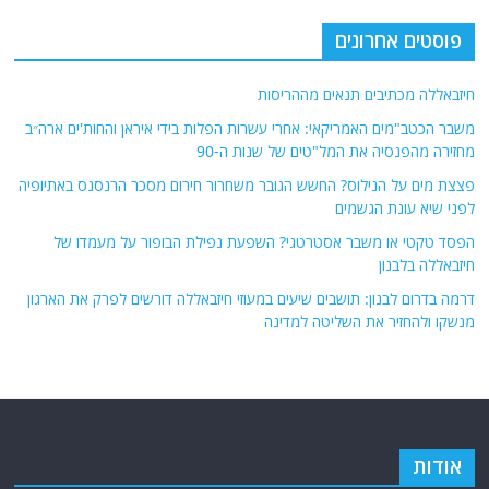
פוסטים אחרונים
חיזבאללה מכתיבים תנאים מההריסות
משבר הכטב"מים האמריקאי: אחרי עשרות הפלות בידי איראן והחות'ים ארה״ב
מחזירה מהפנסיה את המל"טים של שנות ה-90
פצצת מים על הנילוס? החשש הגובר משחרור חירום מסכר הרנסנס באתיופיה
לפני שיא עונת הגשמים
הפסד טקטי או משבר אסטרטגי? השפעת נפילת הבופור על מעמדו של
חיזבאללה בלבנון
דרמה בדרום לבנון: תושבים שיעים במעוזי חיזבאללה דורשים לפרק את הארגון
מנשקו ולהחזיר את השליטה למדינה
אודות