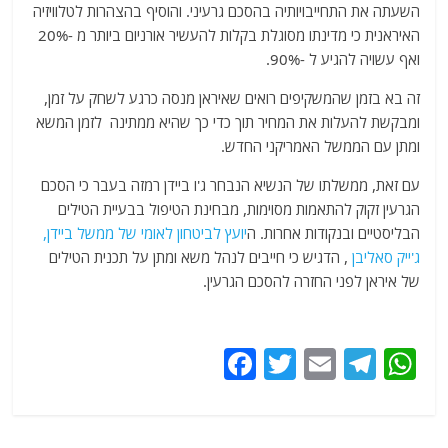
השעתה את התחייבויותיה בהסכם גרעיני. והוסיף בהצהרות לטלוויזיה
האיראנית כי מדינתו מסוגלת בקלות להעשיר אורניום ביותר מ -20%
ואף עשויה להגיע ל -90%.
זה בא בזמן שהמשקיפים רואים שאיראן מנסה כרגע לשחק על זמן,
ומבקשת להעלות את המחיר תוך כדי כך שהיא ממתינה לזמן המשא
ומתן עם הממשל האמריקני החדש.
עם זאת, ממשלתו של הנשיא הנבחר ג'ו ביידן רמזה בעבר כי הסכם
הגרעין זקוק להתאמות מסוימות, מבחינת הטיפול בבעיית הטילים
הבליסטיים ובנקודות אחרות. ה
יועץ לביטחון לאומי של ממשל ביידן,
ג'ייק סאליבן
, הדגיש כי חייבים לנהל משא ומתן על תכנית הטילים
של איראן לפני החזרה להסכם הגרעין.
F
T
E
T
W
a
w
m
el
h
c
itt
ai
e
at