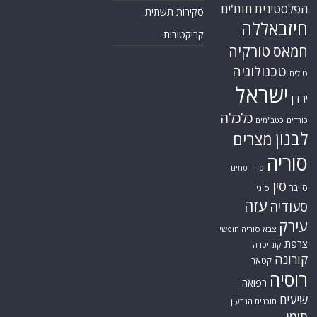
הפלסטינית
חות'ים
סקירות תשתית
חיזבאללה
קריקטורות
טורקיה
חמאס
טכנולוגיה
טילים
ישראל
ירדן
כלכלה
כורדים
כטב"מים
לבנון
מצרים
סוריה
סחר סמים
סין
סייבר
סיני
עזה
סעודיה
עירק
צבא סוריה חופשי
צרפת
קונייטרה
קורונה
קטאר
רוסיה
רפואה
שיעים
תוכנית הגרעין
תימן