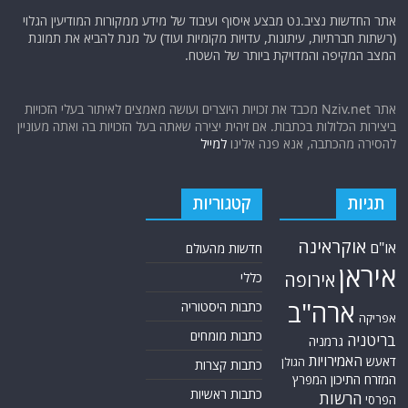
אתר החדשות נציב.נט מבצע איסוף ועיבוד של מידע ממקורות המודיעין הגלוי
(רשתות חברתיות, עיתונות, עדויות מקומיות ועוד) על מנת להביא את תמונת
המצב המקיפה והמדויקת ביותר של השטח.
אתר Nziv.net מכבד את זכויות היוצרים ועושה מאמצים לאיתור בעלי הזכויות
ביצירות הכלולות בכתבות. אם זיהית יצירה שאתה בעל הזכויות בה ואתה מעוניין
להסירה מהכתבה, אנא פנה אלינו
למייל
תגיות
קטגוריות
אוקראינה
או"ם
חדשות מהעולם
איראן
אירופה
כללי
ארה"ב
כתבות היסטוריה
אפריקה
כתבות מומחים
בריטניה
גרמניה
האמירויות
דאעש
הגולן
כתבות קצרות
המזרח התיכון
המפרץ
כתבות ראשיות
הרשות
הפרסי