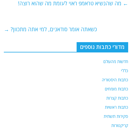
e
er
l
g
s
←
מה שהנשיא טראמפ ראוי לעומת מה שהוא רוצה!
b
ra
A
o
m
p
o
p
כשאתה אומר סודאנים, למי אתה מתכוון?
→
k
מדורי כתבות נוספים
חדשות מהעולם
כללי
כתבות היסטוריה
כתבות מומחים
כתבות קצרות
כתבות ראשיות
סקירות תשתית
קריקטורות