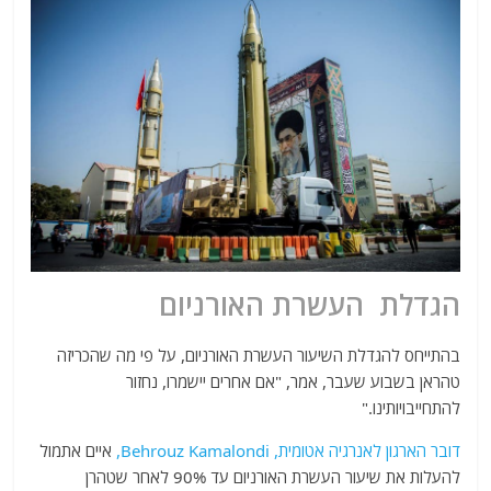
הגדלת העשרת האורניום
בהתייחס להגדלת השיעור העשרת האורניום, על פי מה שהכריזה
טהראן בשבוע שעבר, אמר, "אם אחרים יישמרו, נחזור
להתחייבויותינו."
דובר הארגון לאנרגיה אטומית, Behrouz Kamalondi,
איים אתמול
להעלות את שיעור העשרת האורניום עד 90% לאחר שטהרן