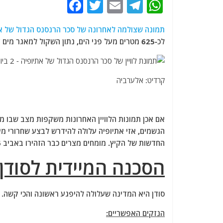
F
T
E
T
W
a
w
m
el
h
תמונה שצולמה לאחרונה של סכר הרנסנס הגדול של אתיופי
c
itt
ai
e
at
לכ-625 מטרים מעל פני הים, נתון השקול למאגר מים עצום של 42 מיליארד מטרים מעוקבים.
e
er
l
g
s
b
ra
A
o
m
p
קרדיט: אלערביה
o
p
k
הגשמים, אזי אתיופיה עלולה להידרש לבצע שחרורי מי
החדשות של הקיץ. מומחים מצרים כבר הזהירו באביב 2026 מפני תרחיש כזה, במיוחד אם הגשמים יהיו מעל הממוצע.
הסכנה המיידית לסודן
סודן היא המדינה שעלולה להיפגע ראשונה והכי קשה.
הנזקים האפשריים: