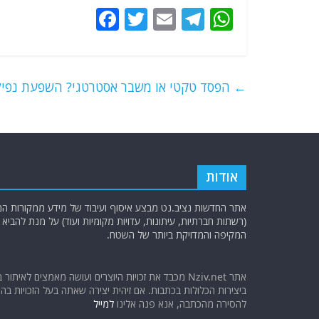
F
T
E
T
W
a
w
m
el
h
c
itt
ai
e
at
e
er
l
g
s
←
הפסד טקטי או משבר אסטרטגי? השפעת נפילת
b
ra
A
o
m
p
o
p
k
אודות
אתר החדשות נציב.נט מבצע איסוף ועיבוד של מידע ממקורות המוד
(רשתות חברתיות, עיתונות, עדויות מקומיות ועוד) על מנת להבי
המקיפה והמדויקת ביותר של השטח.
אתר Nziv.net מכבד את זכויות היוצרים ועושה מאמצים לאיתור 
ביצירות הכלולות בכתבות. אם זיהית יצירה שאתה בעל הזכויות בה ו
להסירה מהכתבה, אנא פנה אלינו
למייל