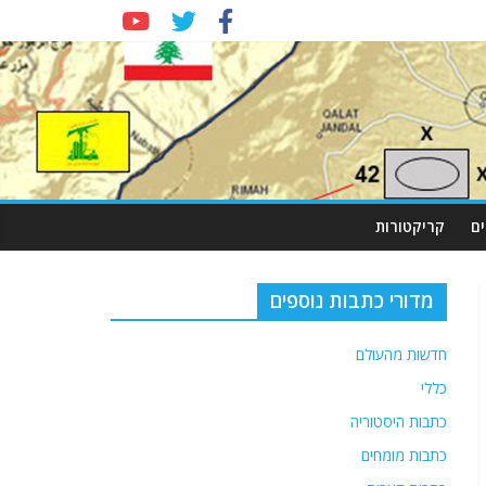
ם
קריקטורות
מדורי כתבות נוספים
חדשות מהעולם
כללי
כתבות היסטוריה
כתבות מומחים