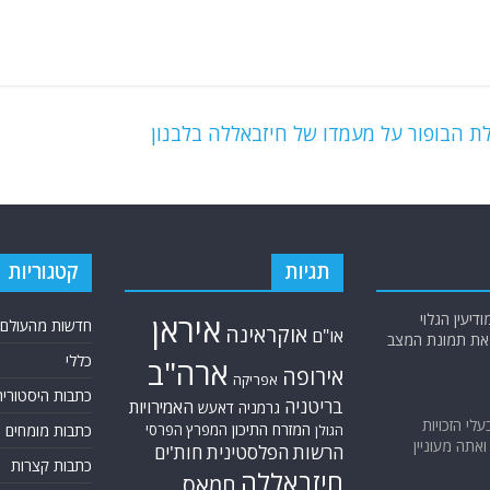
 הבופור על מעמדו של חיזבאללה בלבנון
תגיות
קטגוריות
יעין הגלוי
איראן
חדשות מהעולם
אוקראינה
או"ם
א את תמונת המצב
כללי
ארה"ב
אירופה
אפריקה
כתבות היסטוריה
בריטניה
האמירויות
גרמניה
דאעש
בעלי הזכויות
המזרח התיכון
המפרץ הפרסי
כתבות מומחים
הגולן
אתה מעוניין
הרשות הפלסטינית
חות'ים
כתבות קצרות
חיזבאללה
חמאס