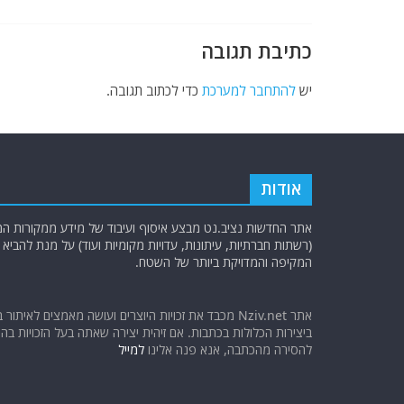
k
כתיבת תגובה
יש
להתחבר למערכת
כדי לכתוב תגובה.
אודות
אתר החדשות נציב.נט מבצע איסוף ועיבוד של מידע ממקורות המוד
(רשתות חברתיות, עיתונות, עדויות מקומיות ועוד) על מנת להבי
המקיפה והמדויקת ביותר של השטח.
אתר Nziv.net מכבד את זכויות היוצרים ועושה מאמצים לאיתור 
ביצירות הכלולות בכתבות. אם זיהית יצירה שאתה בעל הזכויות בה ו
להסירה מהכתבה, אנא פנה אלינו
למייל