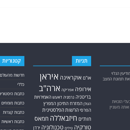
תגיות
קטגוריות
יעין הגלוי
איראן
חדשות מהעולם
אוקראינה
או"ם
א את תמונת המצב
כללי
ארה"ב
אירופה
אפריקה
כתבות היסטוריה
בריטניה
האמירויות
גרמניה
דאעש
בעלי הזכויות
המזרח התיכון
כתבות מומחים
המפרץ
הגולן
אתה מעוניין
הרשות הפלסטינית
הפרסי
כתבות קצרות
חיזבאללה
חמאס
חות'ים
כתבות ראשיות
טורקיה
טכנולוגיה
ירדן
טילים