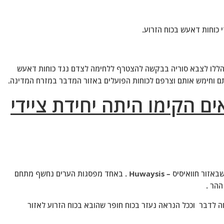
 כוחות דאעש בכוח הזרוע.
 הללו לצבא סוריה בבקשה להצטרף ללחימה לצדם נגד כוחות דאעש
תם וחימש אותם וצרפם לכוחות הפועלים באזור המדבר במזרח המדינה.
ם הקימו היתה יחידת ציידי
לפני כמה ימים הם כבשו מספר אזורים שולטים בהרים שבאזור חוואיסיס – Huwaysis . באחד מפסגות הערים נחשף מתחם
ההר .
 לדבר וככל הנראה נעזר בכוח חופר שהובא בכוח הזרוע לאזור