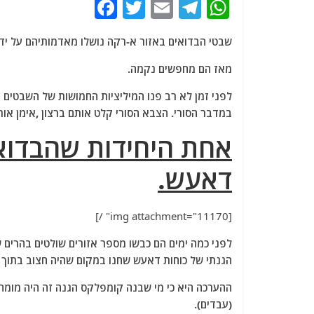
F
T
E
T
W
a
w
m
el
h
שבטי הבדואים באזור א-רקה נושלו מאדמותיהם על ידי
c
itt
ai
e
at
e
er
l
g
s
מאז הם מחפשים נקמה.
b
ra
A
לפני זמן לא רב פנו המיליציות החמושות של השבטים
o
m
p
במדבר הסורי. הצבא הסורי קלט אותם ברצון ,אימן או
o
p
אחת היחידות שהבדואי
k
דאעש.
[img attachment="11170" /]
הגנתי של כוחות דאעש שחנו במקום שהיה חצוב בתוך 
ההערכה היא כי מי שבנה קומפלקס הגנה זה היה מומחה
(עבדים).