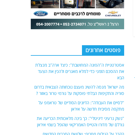
פוסטים אחרונים
אסטרטגיית ה"הפוגה המחושבת": כיצד ארה"ב מנצלת
את ההסכם הזמני כדי למלא מאגרים ולהכין את הצעד
הבא
מה ישראל מנסה להשיג מעצם נוכחותה הצבאית בדרום
סוריה והתקיפות הבלתי פוסקות על גורמי טרור באזור ?
"לסיים את העבודה": הדיונים הסודיים של טראמפ על
מתקפה מסיבית חדשה על איראן
"נשק גרעיני דיגיטלי": כך בינה מלאכותית הכריעה את
גורלם של מדורו והטייס האמריקאי שהופל בשמי איראן
הקרב על הנילוס מחריף: שלושת הסכרים החדשים