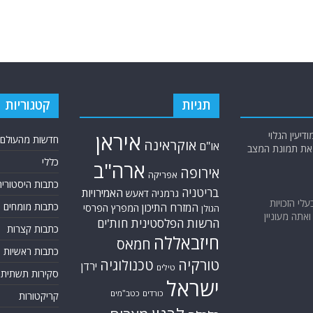
תגיות
קטגוריות
יעין הגלוי
איראן
חדשות מהעולם
אוקראינה
או"ם
א את תמונת המצב
כללי
ארה"ב
אירופה
אפריקה
כתבות היסטוריה
בריטניה
האמירויות
גרמניה
דאעש
בעלי הזכויות
כתבות מומחים
המזרח התיכון
המפרץ הפרסי
הגולן
אתה מעוניין
הרשות הפלסטינית
חות'ים
כתבות קצרות
חיזבאללה
חמאס
כתבות ראשיות
טורקיה
טכנולוגיה
ירדן
טילים
סקירות תשתית
ישראל
כורדים
כטב"מים
קריקטורות