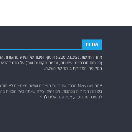
אודות
אתר החדשות נציב.נט מבצע איסוף ועיבוד של מידע ממקורות המוד
(רשתות חברתיות, עיתונות, עדויות מקומיות ועוד) על מנת להבי
המקיפה והמדויקת ביותר של השטח.
אתר Nziv.net מכבד את זכויות היוצרים ועושה מאמצים לאיתור 
ביצירות הכלולות בכתבות. אם זיהית יצירה שאתה בעל הזכויות בה ו
להסירה מהכתבה, אנא פנה אלינו
למייל