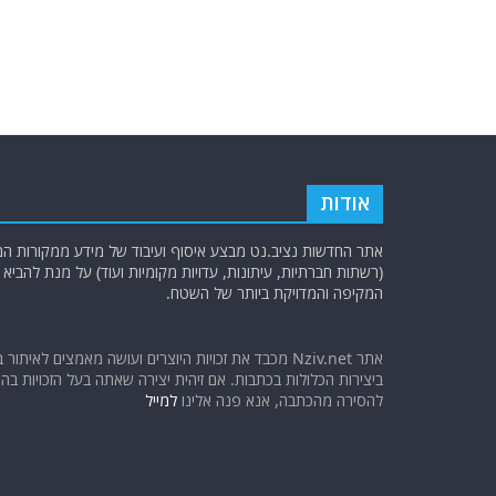
b
ra
A
o
m
p
o
p
k
אודות
אתר החדשות נציב.נט מבצע איסוף ועיבוד של מידע ממקורות המוד
(רשתות חברתיות, עיתונות, עדויות מקומיות ועוד) על מנת להבי
המקיפה והמדויקת ביותר של השטח.
אתר Nziv.net מכבד את זכויות היוצרים ועושה מאמצים לאיתור 
ביצירות הכלולות בכתבות. אם זיהית יצירה שאתה בעל הזכויות בה ו
להסירה מהכתבה, אנא פנה אלינו
למייל