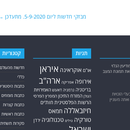
מבזקי חדשות ליום 5-9-2020. מתעדכן
→
תגיות
קטגוריות
יעין הגלוי
איראן
חדשות מהעולם
אוקראינה
או"ם
א את תמונת המצב
כללי
ארה"ב
אירופה
אפריקה
כתבות היסטוריה
בריטניה
האמירויות
גרמניה
דאעש
בעלי הזכויות
המזרח התיכון
כתבות מומחים
המפרץ הפרסי
הגולן
אתה מעוניין
הרשות הפלסטינית
חות'ים
כתבות קצרות
חיזבאללה
חמאס
כתבות ראשיות
טורקיה
טכנולוגיה
ירדן
טילים
סקירות תשתית
ישראל