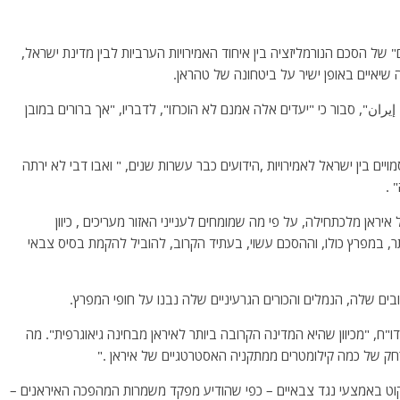
 של הסכם הנורמליזציה בין איחוד האמירויות הערביות לבין מדינת ישראל,
יאיים באופן ישיר על ביטחונה של טהראן.
يران", סבור כי "יעדים אלה אמנם לא הוכרזו", לדבריו, "אך ברורים במובן
ים בין ישראל לאמירויות ,הידועים כבר עשרות שנים, " ואבו דבי לא ירתה
 .
ראן מלכתחילה, על פי מה שמומחים לענייני האזור מעריכים , כיוון
תר, במפרץ כולו, וההסכם עשוי, בעתיד הקרוב, להוביל להקמת בסיס צבאי
בים שלה, הנמלים והכורים הגרעיניים שלה נבנו על חופי המפרץ.
דו"ח, "מכיוון שהיא המדינה הקרובה ביותר לאיראן מבחינה גיאוגרפית". מה
רחק של כמה קילומטרים ממתקניה האסטרטגיים של איראן ."
קוט באמצעי נגד צבאיים – כפי שהודיע ​​מפקד משמרות המהפכה האיראנים –