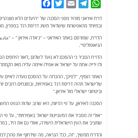
F
T
E
T
W
a
w
m
el
h
דו"ח איראני מזהיר מפני הסכנה של "היעדים הלא מוצהרים"
c
itt
ai
e
at
ובמיוחד מהאפשרות שישדאל תשיג דריסת רגל במפרץ, מה ש
e
er
l
g
s
הדו"ח, שפורסם באתר האיראני – "ג'אדה איראן " – "جاده إ
b
ra
A
הגיאופוליטי".
o
m
p
הדו"ח הסביר כי ההסכם לא נועד לשלום ,לאור היחסים הסמוי
o
p
ולו ירייה אחת על ישראל או אפילו איימה עליה מאז הקמתה"
k
האתר הוסיף, "לפיכך, ההכרזה על ההסכם נועדה לאיים על אי
שלישראל תהיה דריסת רגל באמירויות, ובמונחים רחבים יו
וביטחוני ישראלי מול איראן."
הסכנה לאיראן, על פי הדיווח, היא שרוב שדות הנפט החשו
"אולי זה מסביר את התעניינות ישראל באמירויות", על פי ה
שמציב את העין הישראלית הישירה, ואולי גם את היד, במ
והדו"ח ממשיך, "זה, ככל הנראה, מה שידחוף את טהרן לנ