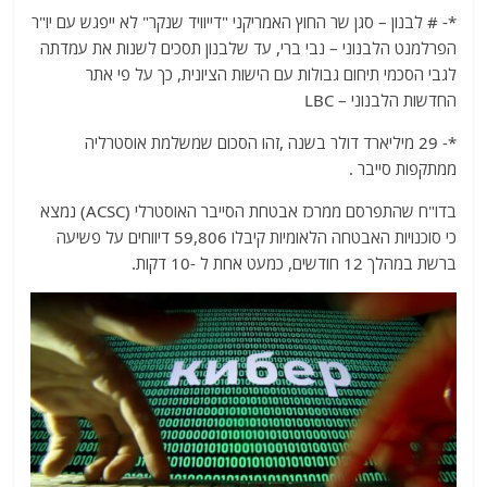
*- # לבנון – סגן שר החוץ האמריקני "דייוויד שנקר" לא ייפגש עם יו"ר
הפרלמנט הלבנוני – נבי ברי, עד שלבנון תסכים לשנות את עמדתה
לגבי הסכמי תיחום גבולות עם הישות הציונית, כך על פי אתר
החדשות הלבנוני – LBC
*- 29 מיליארד דולר בשנה ,זהו הסכום שמשלמת אוסטרליה
ממתקפות סייבר .
בדו"ח שהתפרסם ממרכז אבטחת הסייבר האוסטרלי (ACSC) נמצא
כי סוכנויות האבטחה הלאומיות קיבלו 59,806 דיווחים על פשיעה
ברשת במהלך 12 חודשים, כמעט אחת ל -10 דקות.