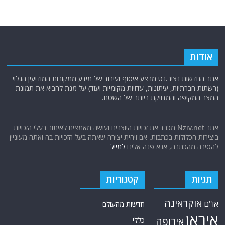
אודות
אתר החדשות נציב.נט מבצע איסוף ועיבוד של מידע ממקורות המודיעין הגלוי
(רשתות חברתיות, עיתונות, עדויות מקומיות ועוד) על מנת להביא את תמונת
המצב המקיפה והמדויקת ביותר של השטח.
אתר Nziv.net מכבד את זכויות היוצרים ועושה מאמצים לאיתור בעלי הזכויות
ביצירות הכלולות בכתבות. אם זיהית יצירה שאתה בעל הזכויות בה ואתה מעוניין
להסירה מהכתבה, אנא פנה אלינו
למייל
תגיות
קטגוריות
אוקראינה
או"ם
חדשות מהעולם
איראן
אירופה
כללי