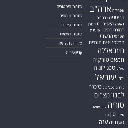
ארה"ב
כתבות היסטוריה
אפריקה
כתבות מומחים
בריטניה
גרמניה
האמירויות
דאעש
הגולן
כתבות קצרות
המזרח התיכון
המפרץ
כתבות ראשיות
הרשות
הפרסי
הפלסטינית
חות'ים
סקירות תשתית
חיזבאללה
קריקטורות
טורקיה
חמאס
טכנולוגיה
טילים
ישראל
ירדן
כלכלה
כורדים
כטב"מים
לבנון
מצרים
סוריה
סחר סמים
סין
סייבר
סיני
עזה
סעודיה