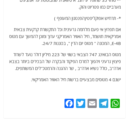
מערביים כמו פטריוט והוק.
*- תרחיש אפוקליפטי(הפנטגון המעופף )
אם תפרוץ אי פעם מלחמה גרעינית וכל התקשורת קרקעית צבאית
אמריקאית תושמד, חיל האוויר האמריקני ערוך ומוכן להמשך עם מטוס
E-4B, המכונה " מטוס יום הדין ", בכוננות 24/7.
מטוס הבואינג 747 הצבאי בשווי של 223 מיליון דולר נועד לשרוד
פיצוץ גרעיני ויהפוך למרכז הפיקוד והבקרה של הבכירים ביותר בצבא
ארה"ב, כולל נשיא ארה"ב , שר ההגנה והרמטכ"לים המשותפים.
ישנם 4 מטוסים מבצעיים ברשות חיל האוויר האמריקאי.
F
T
E
T
W
a
w
m
el
h
c
itt
ai
e
at