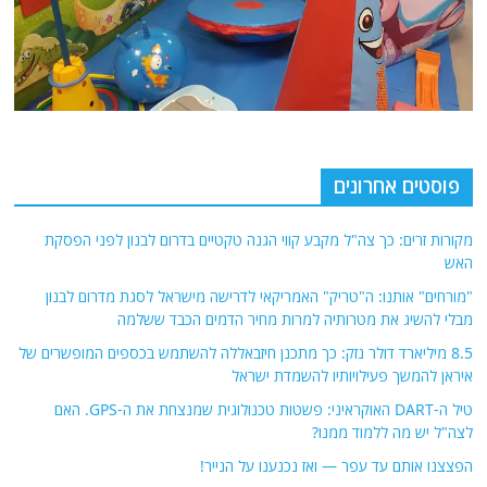
פוסטים אחרונים
מקורות זרים: כך צה"ל מקבע קווי הגנה טקטיים בדרום לבנון לפני הפסקת
האש
"מורחים" אותנו: ה"טריק" האמריקאי לדרישה מישראל לסגת מדרום לבנון
מבלי להשיג את מטרותיה למרות מחיר הדמים הכבד ששלמה
8.5 מיליארד דולר נזק: כך מתכנן חיזבאללה להשתמש בכספים המופשרים של
איראן להמשך פעילויותיו להשמדת ישראל
טיל ה-DART האוקראיני: פשטות טכנולוגית שמנצחת את ה-GPS. האם
לצה"ל יש מה ללמוד ממנו?
הפצצנו אותם עד עפר — ואז נכנענו על הנייר!