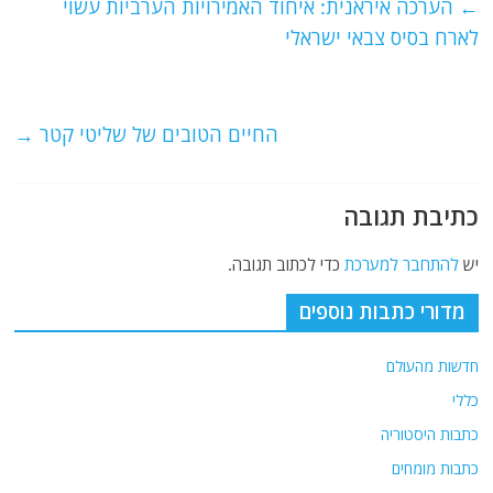
e
er
l
g
s
←
הערכה איראנית: איחוד האמירויות הערביות עשוי
b
ra
A
לארח בסיס צבאי ישראלי
o
m
p
o
p
החיים הטובים של שליטי קטר
→
k
כתיבת תגובה
יש
להתחבר למערכת
כדי לכתוב תגובה.
מדורי כתבות נוספים
חדשות מהעולם
כללי
כתבות היסטוריה
כתבות מומחים