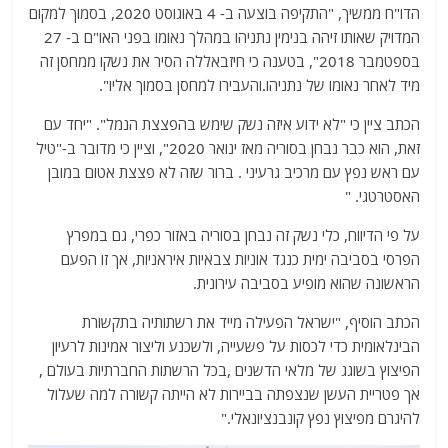
הדו"ח ממשיך, "התקיפה בוצעה ב- 4 באוגוסט 2020, בסמוך למקום
המדויק שאותו זיהה בנימין נתניהו במהלך נאומו בפני האו"ם ב- 27
בספטמבר 2018", בטענה כי חיזבאללה הסיר את נשקו ממחסן זה
מיד לאחר נאומו של נתניהו.והעבירו למחסן בסמוך אליו".
הכתב ציין כי "לא ידוע איזה נשק שימש בהפצצת הנמל". "יחד עם
זאת, הוא כבר נבחן בסוריה מאז ינואר 2020", וציין כי מדובר ב-"טיל
עם ראש נפץ עם מרכיב גרעיני . ברור שזה לא פצצת אטום במובן
האסטרטגי. "
על פי הדיווח, כלי נשק זה נבחן בסוריה באזור כפרי, גם במפרץ
הפרסי בסביבה ימית כנגד אוניות צבאיות איראניות, אך זו הפעם
הראשונה שהוא מופיע בסביבה עירונית.
הכתב הוסיף, "ישראל הפעילה מייד את רשתותיה בתקשורת
הבינלאומית כדי לכסות על פשעייה, ולשכנע וליצור אמינות לרעיון
הפיצוץ בשוגג של מלאי הדשנים ,בכל הרשתות החברתיות בעולם ,
אך פטריית העשן שנצפתה בביירות לא הייתה קשורה למה שעלול
להיגרם מפיצוץ נפץ קונבנציונאלי."