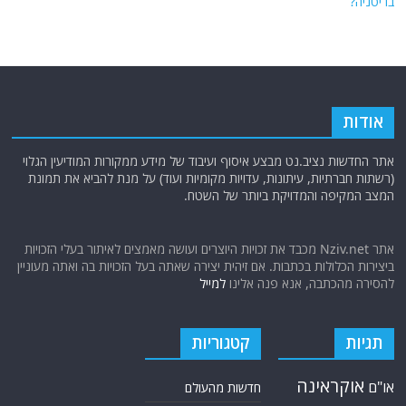
בריטניה?
אודות
אתר החדשות נציב.נט מבצע איסוף ועיבוד של מידע ממקורות המודיעין הגלוי
(רשתות חברתיות, עיתונות, עדויות מקומיות ועוד) על מנת להביא את תמונת
המצב המקיפה והמדויקת ביותר של השטח.
אתר Nziv.net מכבד את זכויות היוצרים ועושה מאמצים לאיתור בעלי הזכויות
ביצירות הכלולות בכתבות. אם זיהית יצירה שאתה בעל הזכויות בה ואתה מעוניין
להסירה מהכתבה, אנא פנה אלינו
למייל
תגיות
קטגוריות
אוקראינה
או"ם
חדשות מהעולם