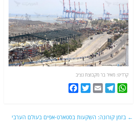
קרדיט: מאיר בר מקבוצת נציב
F
T
E
T
W
a
w
m
el
h
c
itt
ai
e
at
e
er
l
g
s
←
בזמן קורונה: השקעות בסטארט-אפים בעולם הערבי
b
ra
A
o
m
p