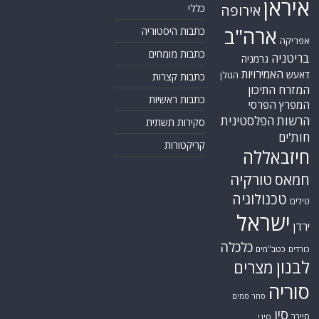
איראן
אירופה
כללי
ארה"ב
כתבות היסטוריה
אפריקה
כתבות מומחים
בריטניה
גרמניה
האמירויות
דאעש
הגולן
כתבות קצרות
המזרח התיכון
כתבות ראשיות
המפרץ הפרסי
הרשות הפלסטינית
סקירות תשתית
חות'ים
קריקטורות
חיזבאללה
טורקיה
חמאס
טכנולוגיה
טילים
ישראל
ירדן
כלכלה
כורדים
כטב"מים
לבנון
מצרים
סוריה
סחר סמים
סין
סייבר
סיני