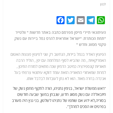
לבנון
F
T
E
T
W
a
w
m
el
h
העיתונאי תיירי מייסן מפרסם כתבה באתר חדשות " וולטייר
c
itt
ai
e
at
"תחת הכותרת: "ישראל אחראית להרס נמל ביירות עם נשק
e
er
l
g
s
טקטי מסווג וחדש "
b
ra
A
הפיצוץ האדיר בנמל ביירות, הנחשב רק שני לפיצוץ פצצות האטום
o
m
p
האמריקאיות , מה שהביא לסוף המלחמה עם יפן , הוליד הרבה
o
p
תאוריות קונספירציה כמיטב הדמיון שכה מתאים למזרח התיכון ,
למרות שמאחורי התאוריה הזאת עומד דווקא עיתונאי צרפתי בעל
k
אג'נדה ברורה מאוד. הוא לא נתן לעובדות לבלבל אותו.
"ראש ממשלת ישראל, בנימין נתניהו, הורה לתקוף מחסן נשק של
חיזבאללה עם נשק מסווג חדש, שנבחן במשך שבעה חודשים
בסוריה,לא ידוע אם שותפו של נתניהו לשלטון, בני גנץ היה מעורב
בפרטים או הסכים למהלך".