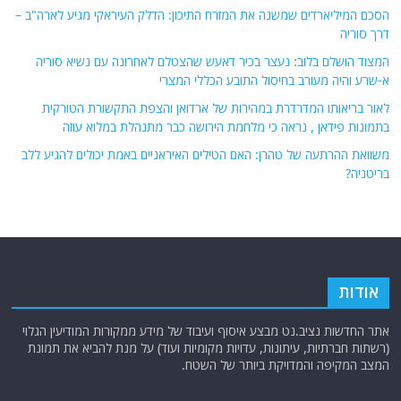
הסכם המיליארדים שמשנה את המזרח התיכון: הדלק העיראקי מגיע לארה"ב –
דרך סוריה
המצוד הושלם בלוב: נעצר בכיר דאעש שהצטלם לאחרונה עם נשיא סוריה
א-שרע והיה מעורב בחיסול התובע הכללי המצרי
לאור בריאותו המדרדרת במהירות של ארדואן והצפת התקשורת הטורקית
בתמונות פידאן , נראה כי מלחמת הירושה כבר מתנהלת במלוא עוזה
משוואת ההרתעה של טהרן: האם הטילים האיראניים באמת יכולים להגיע ללב
בריטניה?
אודות
אתר החדשות נציב.נט מבצע איסוף ועיבוד של מידע ממקורות המודיעין הגלוי
(רשתות חברתיות, עיתונות, עדויות מקומיות ועוד) על מנת להביא את תמונת
המצב המקיפה והמדויקת ביותר של השטח.