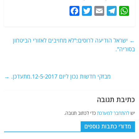
F
T
E
T
W
a
w
m
el
h
c
itt
ai
e
at
e
er
l
g
s
←
ישראל הודיעה לרוסים:"לא מחויבים לאזורי הביטחון
b
ra
A
בסוריה".
o
m
p
o
p
מבזקי חדשות נכון ליום 12-5-2017.מתעדכן.
→
k
כתיבת תגובה
יש
להתחבר למערכת
כדי לכתוב תגובה.
מדורי כתבות נוספים