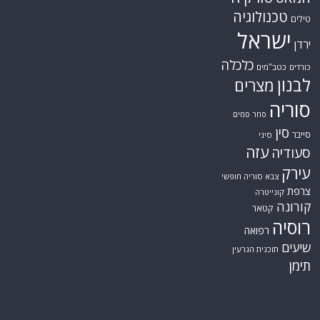
טכנולוגיה
טילים
ישראל
ירדן
כלכלה
כורדים
כטב"מים
לבנון
מצרים
סוריה
סחר סמים
סין
סייבר
סיני
עזה
סעודיה
עירק
צבא סוריה חופשי
צרפת
קונייטרה
קורונה
קטאר
רוסיה
רפואה
שיעים
תוכנית הגרעין
תימן