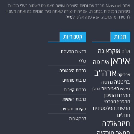
אתר Nziv.net מכבד את זכויות היוצרים ועושה מאמצים לאיתור בעלי הזכויות
ביצירות הכלולות בכתבות. אם זיהית יצירה שאתה בעל הזכויות בה ואתה מעוניין
להסירה מהכתבה, אנא פנה אלינו
למייל
תגיות
קטגוריות
אוקראינה
או"ם
חדשות מהעולם
איראן
אירופה
כללי
ארה"ב
כתבות היסטוריה
אפריקה
כתבות מומחים
בריטניה
גרמניה
האמירויות
דאעש
הגולן
כתבות קצרות
המזרח התיכון
כתבות ראשיות
המפרץ הפרסי
הרשות הפלסטינית
סקירות תשתית
חות'ים
קריקטורות
חיזבאללה
טורקיה
חמאס