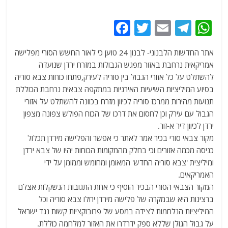
F
T
E
T
W
a
w
m
el
h
אתר החדשות הלבנוני- לבנון 24 טוען כי לאור החשש הסורי מפלישה
c
itt
ai
e
at
אמריקאית נרחבת באזור מפגש הגבולות במזרח ירדן שנועדה
e
er
l
g
s
להשתלט על כל אזורי הגבול בין סוריה לעירק,פתחו כוחות צבא סוריה
b
ra
A
בסיוע המיליציות השיעיות האירניות במתקפה צבאית נרחבת הכוללת
תנועות מהירות ממרכז סוריה לכיוון מזרח בכוונה להשתלט על אזורי
o
m
p
הגבול עם עירק וכן לחסום את דרכו של הכוח הפולש צפונה מצפון
o
p
ירדן לכיוון דיר א-זור.
k
מקור צבאי סורי בכיר אמר לאתר כי אפשר והפלישה מירדן תכלול
כניסה מכמה אזורים וכי בחלק מהמקומות הכוחות יהיו של צבא ירדן
ומיליצית 'צבא סוריה החדש' המאומן ומחומש וממומן על ידי
האמריקאים.
המקור הצבאי הסורי הבכיר הוסיף כי אחת התגובות הנשקלות אצלם
ברצינות היא שבמקרה של פלישה מירדן יחלו צבא סוריה וכל
המיליציות הנלחמות לצידה במסע של פרובוקציות קשות נגד ישראל
על גבול הגולן שללא ספק ידרדרו את האזור למלחמה כוללת.