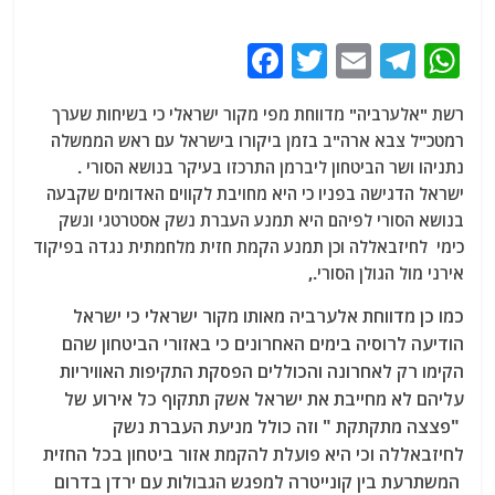
F
T
E
T
W
a
w
m
el
h
רשת "אלערביה" מדווחת מפי מקור ישראלי כי בשיחות שערך
c
itt
ai
e
at
רמטכ"ל צבא ארה"ב בזמן ביקורו בישראל עם ראש הממשלה
e
er
l
g
s
נתניהו ושר הביטחון ליברמן התרכזו בעיקר בנושא הסורי .
b
ra
A
ישראל הדגישה בפניו כי היא מחויבת לקווים האדומים שקבעה
בנושא הסורי לפיהם היא תמנע העברת נשק אסטרטגי ונשק
o
m
p
כימי לחיזבאללה וכן תמנע הקמת חזית מלחמתית נגדה בפיקוד
o
p
אירני מול הגולן הסורי.,
k
כמו כן מדווחת אלערביה מאותו מקור ישראלי כי ישראל
הודיעה לרוסיה בימים האחרונים כי באזורי הביטחון שהם
הקימו רק לאחרונה והכוללים הפסקת התקיפות האוויריות
עליהם לא מחייבת את ישראל אשק תתקוף כל אירוע של
"פצצה מתקתקת " וזה כולל מניעת העברת נשק
לחיזבאללה וכי היא פועלת להקמת אזור ביטחון בכל החזית
המשתרעת בין קונייטרה למפגש הגבולות עם ירדן בדרום