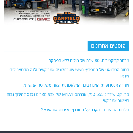
פוסטים אחרונים
מבחר קריקטורות: 80 שנה של מילים ללא הפסקה
הסוס הטרויאני של המפרץ: חשש שטכנולוגיה אמריקאית זלגה מקטאר לידי
איראן
אזהרה אנטרופית: האם הבינה המלאכותית יצאה משליטה אנושית?
פרוייקט שידרוג 555 טנקי אברמס M1A1 של צבא מצרים נכנס להילוך גבוה
באישור אמריקאי
מלכות הגיהינום – הקרב על הטורבן: מי ינווט את איראן?