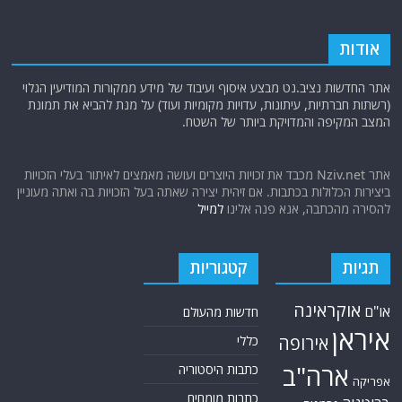
אודות
אתר החדשות נציב.נט מבצע איסוף ועיבוד של מידע ממקורות המודיעין הגלוי
(רשתות חברתיות, עיתונות, עדויות מקומיות ועוד) על מנת להביא את תמונת
המצב המקיפה והמדויקת ביותר של השטח.
אתר Nziv.net מכבד את זכויות היוצרים ועושה מאמצים לאיתור בעלי הזכויות
ביצירות הכלולות בכתבות. אם זיהית יצירה שאתה בעל הזכויות בה ואתה מעוניין
להסירה מהכתבה, אנא פנה אלינו
למייל
תגיות
קטגוריות
אוקראינה
או"ם
חדשות מהעולם
איראן
אירופה
כללי
ארה"ב
כתבות היסטוריה
אפריקה
כתבות מומחים