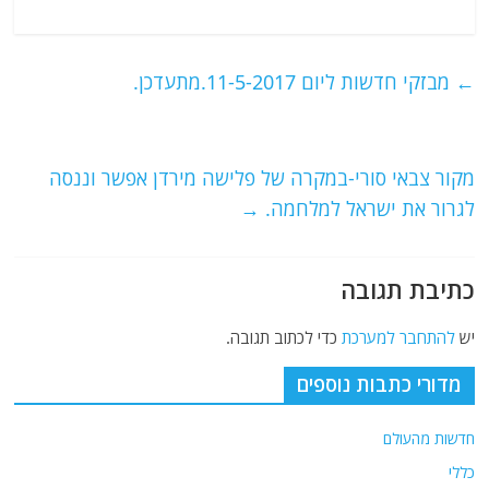
a
w
m
el
h
c
itt
ai
e
at
e
er
l
g
s
←
מבזקי חדשות ליום 11-5-2017.מתעדכן.
b
ra
A
o
m
p
o
p
מקור צבאי סורי-במקרה של פלישה מירדן אפשר וננסה
לגרור את ישראל למלחמה.
→
k
כתיבת תגובה
יש
להתחבר למערכת
כדי לכתוב תגובה.
מדורי כתבות נוספים
חדשות מהעולם
כללי