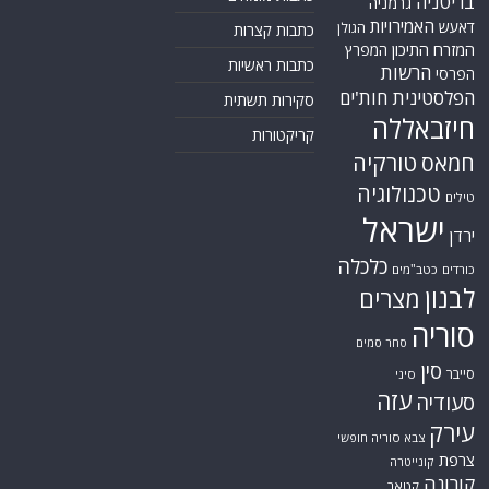
בריטניה
גרמניה
האמירויות
דאעש
הגולן
כתבות קצרות
המזרח התיכון
המפרץ
כתבות ראשיות
הרשות
הפרסי
הפלסטינית
חות'ים
סקירות תשתית
חיזבאללה
קריקטורות
טורקיה
חמאס
טכנולוגיה
טילים
ישראל
ירדן
כלכלה
כורדים
כטב"מים
לבנון
מצרים
סוריה
סחר סמים
סין
סייבר
סיני
עזה
סעודיה
עירק
צבא סוריה חופשי
צרפת
קונייטרה
קורונה
קטאר