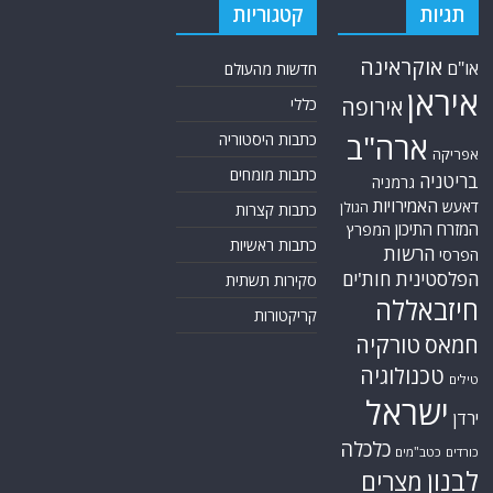
ארה"ב
כתבות היסטוריה
אפריקה
כתבות מומחים
בריטניה
גרמניה
האמירויות
דאעש
הגולן
כתבות קצרות
המזרח התיכון
המפרץ
כתבות ראשיות
הרשות
הפרסי
הפלסטינית
חות'ים
סקירות תשתית
חיזבאללה
קריקטורות
טורקיה
חמאס
טכנולוגיה
טילים
ישראל
ירדן
כלכלה
כורדים
כטב"מים
לבנון
מצרים
סוריה
סחר סמים
סין
סייבר
סיני
עזה
סעודיה