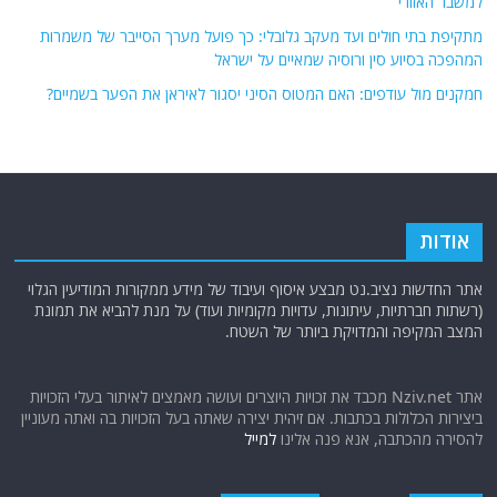
אודות
אתר החדשות נציב.נט מבצע איסוף ועיבוד של מידע ממקורות המודיעין הגלוי
(רשתות חברתיות, עיתונות, עדויות מקומיות ועוד) על מנת להביא את תמונת
המצב המקיפה והמדויקת ביותר של השטח.
אתר Nziv.net מכבד את זכויות היוצרים ועושה מאמצים לאיתור בעלי הזכויות
ביצירות הכלולות בכתבות. אם זיהית יצירה שאתה בעל הזכויות בה ואתה מעוניין
להסירה מהכתבה, אנא פנה אלינו
למייל
תגיות
קטגוריות
אוקראינה
או"ם
חדשות מהעולם
איראן
אירופה
כללי