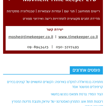
פוסטים אחרונים
מתמיכה בנסראללה למקלט באירופה: הקשרים החשאיים של קצינים בכירים
קרימינלים ממשטר אסד
הציר הסודי: צרפת וחמאס נפגשו בחשאי
ריבונות תחת אש: התמרון האסטרטגי של עיראק ותגובת מדינות המפרץ
למשבר האזורי
מתקיפת בתי חולים ועד מעקב גלובלי: כך פועל מערך הסייבר של משמרות
המהפכה בסיוע סין ורוסיה שמאיים על ישראל
חמקנים מול עודפים: האם המטוס הסיני יסגור לאיראן את הפער בשמיים?