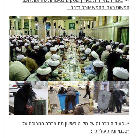
*-
בעוד חכמי הדת באירן עוסקים בסעודות שחיתות העם
הפשוט רעב ומחפש אוכל בזבל :
*- סעודיה מכריזה על מל"ט ראשון מתוצרתה המבוסס על
"טכנולוגיות עילית" :