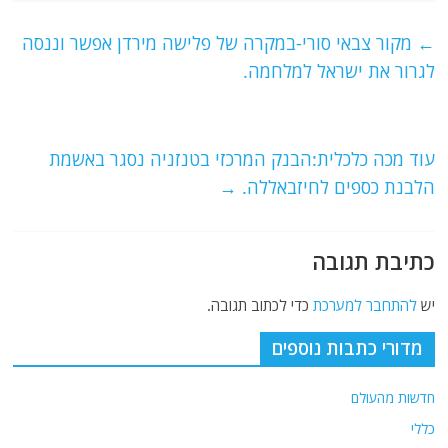
c
itt
ai
e
at
e
er
l
g
s
←
מקור צבאי סורי-במקרה של פלישה מירדן אפשר וננסה
b
ra
A
לגרור את ישראל למלחמה.
o
m
p
o
p
עוד מכה כלכלית:הבנק המרכזי בטנזניה נסגר באשמת
k
הלבנת כספים לחיזבאללה.
→
כתיבת תגובה
יש
להתחבר למערכת
כדי לכתוב תגובה.
מדורי כתבות נוספים
חדשות מהעולם
כללי