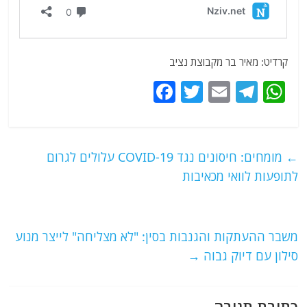
קרדיט: מאיר בר מקבוצת נציב
F
T
E
T
W
a
w
m
el
h
c
itt
ai
e
at
e
er
l
g
s
←
מומחים: חיסונים נגד COVID-19 עלולים לגרום
b
ra
A
לתופעות לוואי מכאיבות
o
m
p
o
p
משבר ההעתקות והגנבות בסין: "לא מצליחה" לייצר מנוע
k
סילון עם דיוק גבוה
→
כתיבת תגובה