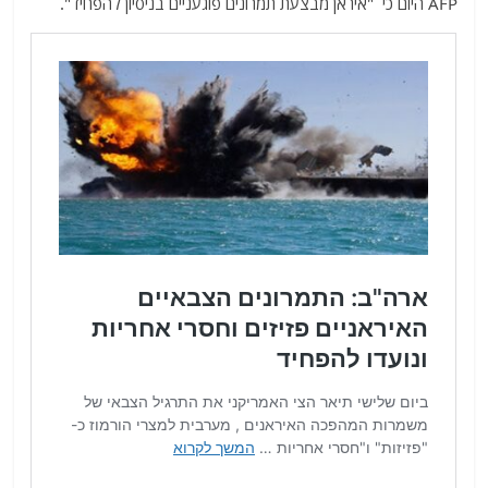
AFP היום כי "איראן מבצעת תמרונים פוגעניים בניסיון להפחיד".