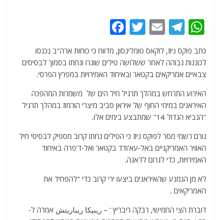
F
T
E
T
W
a
w
m
el
h
כתב פוקס ניוז, לוקאס טומלינסון, מדווח כי כוחות ארה"ב נכנסו
c
itt
ai
e
at
לכוננות גבוהה לאחר ששלושה טילים שוגרו ונחתו בסמוך לבסיסים
e
er
l
g
s
צבאיים אמריקאים בקטאר ובאיחוד האמירויות במפרץ הפרסי.
b
ra
A
האירוע התרחש במהלך תרגיל חיל הים של משמרות המהפכה
o
m
p
האיראנים במימי החוף של איראן סביב מיצרי הורמוז במהלך תרגיל
o
p
"הנביא הגדול 14" שמתבצע בימים אלו.
k
גורם רשמי מסר לפוקס ניוז כי הטילים נחתו קרוב מספיק לבסיסי חיל
האוויר האמריקניים באל-עא'ודד בקטאר ואל-ד'פרה באיחוד
האמירויות, כדי לגרום לדאגה.
לא מן הנמנע שהאיראנים ביצעו ירי קרוב כדי "להפחיד את
האמריקאים .
דוברת הצי החמישי, רבקה ריבריץ ' – ريبيكا ريباريتش אמרה ל-