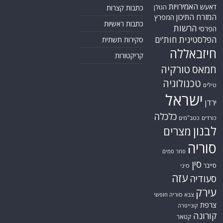
האמירויות
דאעש
הגולן
כתבות קצרות
המזרח התיכון
המפרץ
כתבות ראשיות
הרשות
הפרסי
הפלסטינית
חות'ים
סקירות תשתית
חיזבאללה
קריקטורות
טורקיה
חמאס
טכנולוגיה
טילים
ישראל
ירדן
כלכלה
כורדים
כטב"מים
לבנון
מצרים
סוריה
סחר סמים
סין
סייבר
סיני
עזה
סעודיה
עירק
צבא סוריה חופשי
צרפת
קונייטרה
קורונה
קטאר