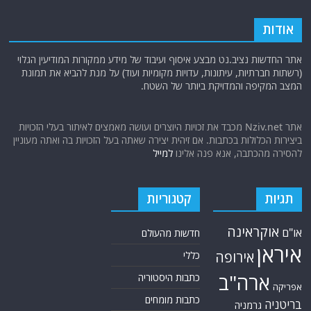
אודות
אתר החדשות נציב.נט מבצע איסוף ועיבוד של מידע ממקורות המודיעין הגלוי
(רשתות חברתיות, עיתונות, עדויות מקומיות ועוד) על מנת להביא את תמונת
המצב המקיפה והמדויקת ביותר של השטח.
אתר Nziv.net מכבד את זכויות היוצרים ועושה מאמצים לאיתור בעלי הזכויות
ביצירות הכלולות בכתבות. אם זיהית יצירה שאתה בעל הזכויות בה ואתה מעוניין
להסירה מהכתבה, אנא פנה אלינו
למייל
תגיות
קטגוריות
אוקראינה
או"ם
חדשות מהעולם
איראן
אירופה
כללי
ארה"ב
כתבות היסטוריה
אפריקה
כתבות מומחים
בריטניה
גרמניה