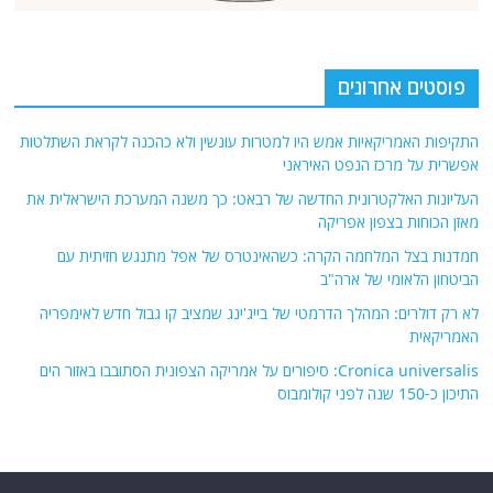
פוסטים אחרונים
התקיפות האמריקאיות אמש היו למטרות עונשין ולא כהכנה לקראת השתלטות
אפשרית על מרכז הנפט האיראני
העליונות האלקטרונית החדשה של רבאט: כך משנה המערכת הישראלית את
מאזן הכוחות בצפון אפריקה
חמדנות בצל המלחמה הקרה: כשהאינטרס של אפל מתנגש חזיתית עם
הביטחון הלאומי של ארה"ב
לא רק דולרים: המהלך הדרמטי של בייג'ינג שמציב קו גבול חדש לאימפריה
האמריקאית
Cronica universalis: סיפורים על אמריקה הצפונית הסתובבו באזור הים
התיכון כ-150 שנה לפני קולומבוס