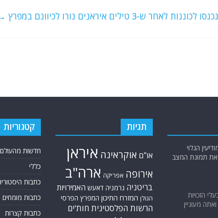
לאחר ש-3 טילים איראנים נורו לכיוונם במפרץ
→
תגיות
קטגוריות
יעין הגלוי
איראן
חדשות מהעולם
אוקראינה
או"ם
א את תמונת המצב
כללי
ארה"ב
אירופה
אפריקה
כתבות היסטוריה
בריטניה
האמירויות
גרמניה
דאעש
בעלי הזכויות
המזרח התיכון
כתבות מומחים
המפרץ הפרסי
הגולן
אתה מעוניין
הרשות הפלסטינית
חות'ים
כתבות קצרות