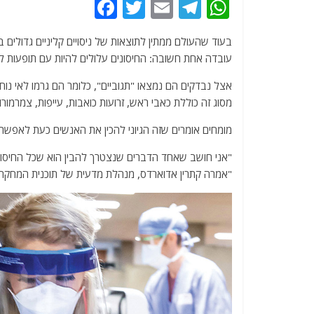
F
T
E
T
W
a
w
m
el
h
c
itt
ai
e
at
עובדה אחת חשובה: החיסונים עלולים להיות עם תופעות לוו
e
er
l
g
s
אצל נבדקים הם נמצאו "תגוביים", כלומר הם גרמו לאי נוח
b
ra
A
מסוג זה כוללת כאבי ראש, זרועות כואבות, עייפות, צמרמורות
o
m
p
מומחים אומרים שזה הגיוני להכין את האנשים כעת לאפשרות שחיסונים נגד COVID-19 עשויים להיות 
o
p
k
"אני חושב שאחד הדברים שנצטרך להבין הוא שכל החיסונים 
"אמרה קתרין אדוארדס, מנהלת מדעית של תוכנית המחקר לח