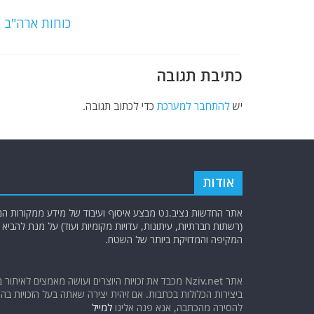
o
m
p
o
p
כוחות ארה"ב נכנסו לכוננות 
k
כתיבת תגובה
יש
להתחבר למערכת
כדי לכתוב תגובה.
אודות
אתר החדשות נציב.נט מבצע איסוף ועיבוד של מידע ממקורות המוד
(רשתות חברתיות, עיתונות, עדויות מקומיות ועוד) על מנת להבי
המקיפה והמדויקת ביותר של השטח.
אתר Nziv.net מכבד את זכויות היוצרים ועושה מאמצים לאיתור 
ביצירות הכלולות בכתבות. אם זיהית יצירה שאתה בעל הזכויות בה ו
להסירה מהכתבה, אנא פנה אלינו
למייל