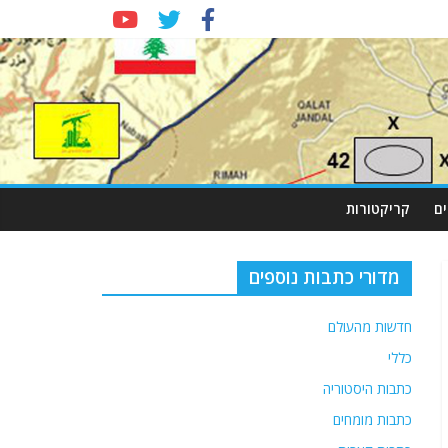
ם
קריקטורות
מדורי כתבות נוספים
חדשות מהעולם
כללי
כתבות היסטוריה
כתבות מומחים