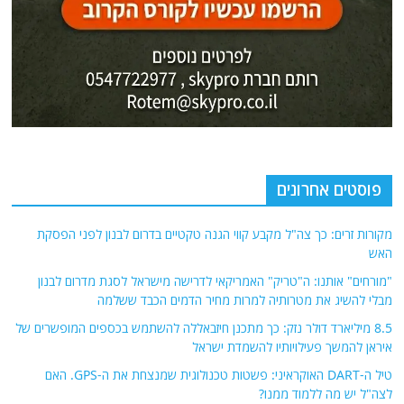
פוסטים אחרונים
מקורות זרים: כך צה"ל מקבע קווי הגנה טקטיים בדרום לבנון לפני הפסקת
האש
"מורחים" אותנו: ה"טריק" האמריקאי לדרישה מישראל לסגת מדרום לבנון
מבלי להשיג את מטרותיה למרות מחיר הדמים הכבד ששלמה
8.5 מיליארד דולר נזק: כך מתכנן חיזבאללה להשתמש בכספים המופשרים של
איראן להמשך פעילויותיו להשמדת ישראל
טיל ה-DART האוקראיני: פשטות טכנולוגית שמנצחת את ה-GPS. האם
לצה"ל יש מה ללמוד ממנו?