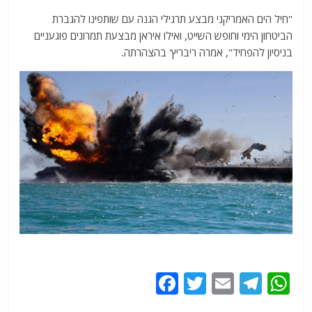
"חיל הים האמריקני מבצע תרגילי הגנה עם שותפינו להגברת
הביטחון הימי וחופש השייט, ואילו איראן מבצעת תמרונים פוגעניים
בניסיון להפחיד", אמרה ריבריץ' בהצהרתה.
F
T
E
T
W
a
w
m
el
h