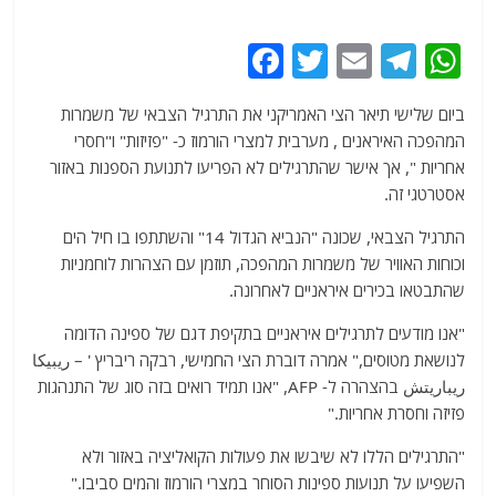
F
T
E
T
W
a
w
m
el
h
ביום שלישי תיאר הצי האמריקני את התרגיל הצבאי של משמרות
c
itt
ai
e
at
המהפכה האיראנים , מערבית למצרי הורמוז כ- "פזיזות" ו"חסרי
e
er
l
g
s
אחריות ", אך אישר שהתרגילים לא הפריעו לתנועת הספנות באזור
b
ra
A
אסטרטגי זה.
o
m
p
התרגיל הצבאי, שכונה "הנביא הגדול 14" והשתתפו בו חיל הים
o
p
וכוחות האוויר של משמרות המהפכה, תוזמן עם הצהרות לוחמניות
שהתבטאו בכירים איראניים לאחרונה.
k
"אנו מודעים לתרגילים איראניים בתקיפת דגם של ספינה הדומה
לנושאת מטוסים," אמרה דוברת הצי החמישי, רבקה ריבריץ ' – ريبيكا
ريباريتش בהצהרה ל- AFP, "אנו תמיד רואים בזה סוג של התנהגות
פזיזה וחסרת אחריות."
"התרגילים הללו לא שיבשו את פעולות הקואליציה באזור ולא
השפיעו על תנועות ספינות הסוחר במצרי הורמוז והמים סביבו."