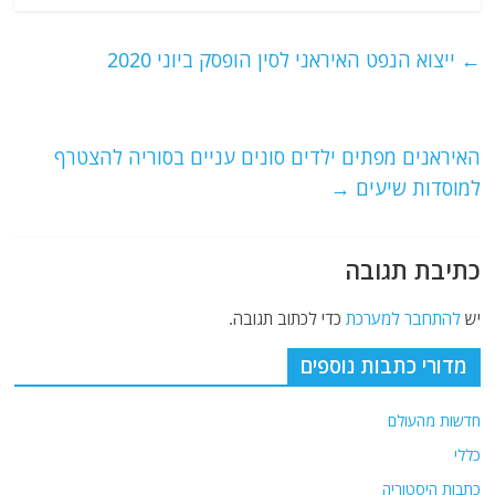
c
itt
ai
e
at
e
er
l
g
s
←
ייצוא הנפט האיראני לסין הופסק ביוני 2020
b
ra
A
o
m
p
o
p
האיראנים מפתים ילדים סונים עניים בסוריה להצטרף
למוסדות שיעים
→
k
כתיבת תגובה
יש
להתחבר למערכת
כדי לכתוב תגובה.
מדורי כתבות נוספים
חדשות מהעולם
כללי
כתבות היסטוריה