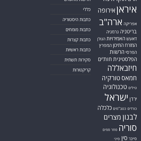
איראן
אירופה
כללי
ארה"ב
כתבות היסטוריה
אפריקה
כתבות מומחים
בריטניה
גרמניה
האמירויות
דאעש
הגולן
כתבות קצרות
המזרח התיכון
המפרץ
כתבות ראשיות
הרשות
הפרסי
הפלסטינית
חות'ים
סקירות תשתית
חיזבאללה
קריקטורות
טורקיה
חמאס
טכנולוגיה
טילים
ישראל
ירדן
כלכלה
כורדים
כטב"מים
לבנון
מצרים
סוריה
סחר סמים
סין
סייבר
סיני