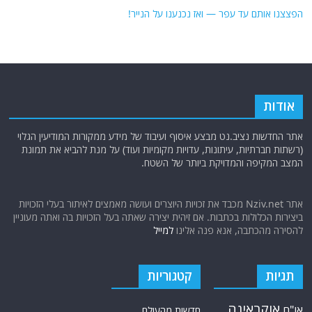
הפצצנו אותם עד עפר — ואז נכנענו על הנייר!
אודות
אתר החדשות נציב.נט מבצע איסוף ועיבוד של מידע ממקורות המודיעין הגלוי
(רשתות חברתיות, עיתונות, עדויות מקומיות ועוד) על מנת להביא את תמונת
המצב המקיפה והמדויקת ביותר של השטח.
אתר Nziv.net מכבד את זכויות היוצרים ועושה מאמצים לאיתור בעלי הזכויות
ביצירות הכלולות בכתבות. אם זיהית יצירה שאתה בעל הזכויות בה ואתה מעוניין
להסירה מהכתבה, אנא פנה אלינו
למייל
תגיות
קטגוריות
אוקראינה
או"ם
חדשות מהעולם