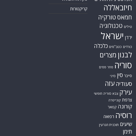
חיזבאללה
קריקטורות
טורקיה
חמאס
טכנולוגיה
טילים
ישראל
ירדן
כלכלה
כורדים
כטב"מים
לבנון
מצרים
סוריה
סחר סמים
סין
סייבר
סיני
עזה
סעודיה
עירק
צבא סוריה חופשי
צרפת
קונייטרה
קורונה
קטאר
רוסיה
רפואה
שיעים
תוכנית הגרעין
תימן