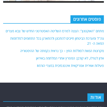
פוסטים אחרונים
מתחם "האוקטגון": הצצה למרכז השליטה האסטרטגי החדש של צבא מצרים
צה"ל ומערכת הביטחון חייבים להתכונן ולהתארגן בכל התחומים למלחמות
המאה ה- 21
מקרונות המוות לסוללות החץ – כך נראית נקמתה של ההיסטוריה
אדון לגורלו, לא קורבן: המפרץ אחרי המלחמה באיראן
פעילות אווירית אמריקאית אינטנסיבית במצרי הורמוז
אודות