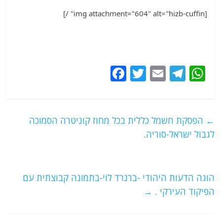
[img attachment="604" alt="hizb-cuffin" /]
F
T
E
T
W
a
w
m
el
h
c
itt
ai
e
at
e
er
l
g
s
←
הפסקת חשמל כללית בכל מחוז קוניטרה הסמוכה
b
ra
A
לגבול ישראל-סוריה.
o
m
p
o
p
הוגה הדעות היהודי -ברנרד לוי-בתמונה קבוצתית עם
k
הפיקוד העירקי .
→