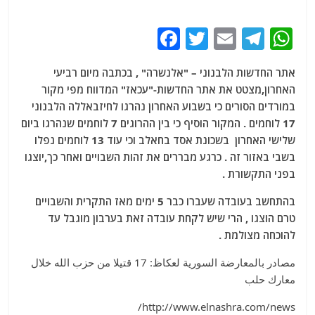
F
T
E
T
W
a
w
m
el
h
אתר החדשות הלבנוני – "אלנשרה" , בכתבה מיום רביעי
c
itt
ai
e
at
האחרון,מצטט את אתר החדשות-"עכאז" המדווח מפי מקור
e
er
l
g
s
במורדים הסורים כי בשבוע האחרון נהרגו לחיזבאללה הלבנוני
b
ra
A
17 לוחמים . המקור הוסיף כי בין ההרוגים 7 לוחמים שנהרגו ביום
שלישי האחרון בשכונת אסד בחאלב וכי עוד 13 לוחמים נפלו
o
m
p
בשבי באזור זה . כרגע מבררים את זהות השבויים ואחר כך,יוצגו
o
p
בפני התקשורת .
k
בהתחשב בעובדה שעברו כבר 5 ימים מאז התקרית והשבויים
טרם הוצגו , הרי שיש לקחת עובדה זאת בערבון מוגבל עד
להוכחה מצולמת .
مصادر بالمعارضة السورية لعكاظ: 17 قتيلا من حزب الله خلال
معارك حلب
http://www.elnashra.com/news/