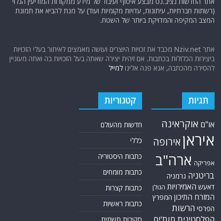
אתר החדשות נציב.נט מבצע איסוף ועיבוד של מידע ממקורות המודיעין הגלוי
(רשתות חברתיות, עיתונות, עדויות מקומיות ועוד) על מנת להביא את תמונת
המצב המקיפה והמדויקת ביותר של השטח.
אתר Nziv.net מכבד את זכויות היוצרים ועושה מאמצים לאיתור בעלי הזכויות
ביצירות הכלולות בכתבות. אם זיהית יצירה שאתה בעל הזכויות בה ואתה מעוניין
להסירה מהכתבה, אנא פנה אלינו
למייל
תגיות
קטגוריות
אוקראינה
או"ם
חדשות מהעולם
איראן
אירופה
כללי
ארה"ב
כתבות היסטוריה
אפריקה
כתבות מומחים
בריטניה
גרמניה
האמירויות
דאעש
הגולן
כתבות קצרות
המזרח התיכון
המפרץ
כתבות ראשיות
הרשות
הפרסי
הפלסטינית
חות'ים
סקירות תשתית