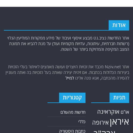
אודות
אתר החדשות נציב.נט מבצע איסוף ועיבוד של מידע ממקורות המודיעין הגלוי
(רשתות חברתיות, עיתונות, עדויות מקומיות ועוד) על מנת להביא את תמונת
המצב המקיפה והמדויקת ביותר של השטח.
אתר Nziv.net מכבד את זכויות היוצרים ועושה מאמצים לאיתור בעלי הזכויות
ביצירות הכלולות בכתבות. אם זיהית יצירה שאתה בעל הזכויות בה ואתה מעוניין
להסירה מהכתבה, אנא פנה אלינו
למייל
תגיות
קטגוריות
אוקראינה
או"ם
חדשות מהעולם
איראן
אירופה
כללי
כתבות היסטוריה