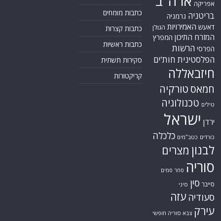
ארה"ב
אפריקה
כתבות מומחים
בריטניה
גרמניה
האמירויות
דאעש
הגולן
כתבות קצרות
המזרח התיכון
המפרץ
כתבות ראשיות
הרשות
הפרסי
הפלסטינית
חות'ים
סקירות תשתית
חיזבאללה
קריקטורות
טורקיה
חמאס
טכנולוגיה
טילים
ישראל
ירדן
כלכלה
כורדים
כטב"מים
לבנון
מצרים
סוריה
סחר סמים
סין
סייבר
סיני
עזה
סעודיה
עירק
צבא סוריה חופשי