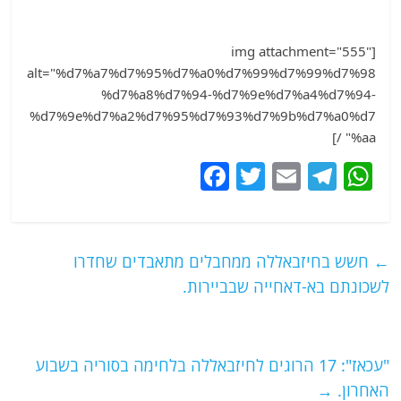
[img attachment="555"
alt="%d7%a7%d7%95%d7%a0%d7%99%d7%99%d7%98
%d7%a8%d7%94-%d7%9e%d7%a4%d7%94-
%d7%9e%d7%a2%d7%95%d7%93%d7%9b%d7%a0%d7
%aa" /]
F
T
E
T
W
a
w
m
el
h
c
itt
ai
e
at
e
er
l
g
s
←
חשש בחיזבאללה ממחבלים מתאבדים שחדרו
b
ra
A
לשכונתם בא-דאחייה שבביירות.
o
m
p
o
p
"עכאז": 17 הרוגים לחיזבאללה בלחימה בסוריה בשבוע
k
האחרון.
→