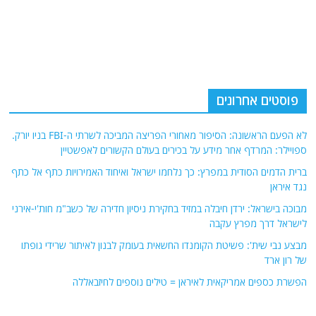
פוסטים אחרונים
לא הפעם הראשונה: הסיפור מאחורי הפריצה המביכה לשרתי ה-FBI בניו יורק.
ספויילר: המרדף אחר מידע על בכירים בעולם הקשורים לאפשטיין
ברית הדמים הסודית במפרץ: כך נלחמו ישראל ואיחוד האמירויות כתף אל כתף
נגד איראן
מבוכה בישראל: ירדן חיבלה במזיד בחקירת ניסיון חדירה של כשב"מ חות'י-אירני
לישראל דרך מפרץ עקבה
מבצע נבי שית': פשיטת הקומנדו החשאית בעומק לבנון לאיתור שרידי גופתו
של רון ארד
הפשרת כספים אמריקאית לאיראן = טילים נוספים לחיזבאללה