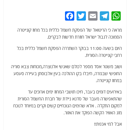
F
T
E
T
W
a
w
m
el
h
מראה כי הריטואל של הפסקת חשמל כללית בכל מחוז קונייטרה
c
itt
ai
e
at
הסמוכה לגבול ישראל חוזרת חדשות לבקרים.
e
er
l
g
s
היום בשעה 11:00 בבוקר השתררה הפסקת חשמל כללית בכל
b
ra
A
רחבי קונייטרה הסורית.
o
m
p
ושוב משטר אסד מספר לכולם שאנשי אלנוצרה,מכוחות צבא סוריה
o
p
החופשי שבגזרה, חיבלו בקו ההולכה בעין אלבוסתן בעיירה סעסע
k
במחוז קונייטרה.
באירועים דומים בעבר, חיכו תושבי המחוז ימים ארוכים עד
שהתאפשרה מעבר של סדנא ניידת של חברת החשמל הסורית
למקום התקלה . אלא שהימים הנוכחיים קשים וקרים במיוחד לנוכח
מזג האוויר הקשה הפוקד את האזור.
אבל למי אכפת!!