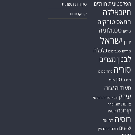
הפלסטינית
חות'ים
סקירות תשתית
חיזבאללה
קריקטורות
טורקיה
חמאס
טכנולוגיה
טילים
ישראל
ירדן
כלכלה
כורדים
כטב"מים
לבנון
מצרים
סוריה
סחר סמים
סין
סייבר
סיני
עזה
סעודיה
עירק
צבא סוריה חופשי
צרפת
קונייטרה
קורונה
קטאר
רוסיה
רפואה
שיעים
תוכנית הגרעין