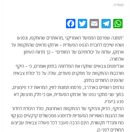
סעודיה
F
T
E
T
W
a
w
m
el
h
"תמונה שפרסם הממשל האמריקני ,מהאתרים שהותקפו, ונפגעו
c
itt
ai
e
at
ושהיו שייכים לחברת הנפט הסעודית – ארמקו מראים שהתקפות על
e
er
l
g
s
ארמקו, עולות על יכולותיהם של החות'ים" – כך מדווח העיתון
b
ra
A
אלחורה.
אנליסטים צבאיים שחקרו את המלחמה בתימן אומרים, כי – היקף
o
m
p
מורכבות ההתקפות על מתקנים סעודים, עולה על כל יכולת צבאית
o
p
שהפגינו החות'ים בתימן.
k
גורמים רשמיים בארה"ב, פרסמו תמונות לוויין, המראות 17 פיצוצים,
בתוך שני מתקני נפט של ארמקו הסעודית, אם כי חלק מהנשק לא
פגע ביעדיו.
ההיקף, הדיוק וההיקף של ההתקפות האחרונות, כולל היכולת לחדור
את ההגנות האוויריות הסעודיות ולהימנע ממכשולים קרקעיים כגון קווי
כוח ומגדלי תקשורת, הינם הרבה מעבר לכל פעולה צבאית שביצעו
החות'ים לפני כן.