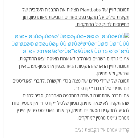
תמונות לוויין של PlantLabs מציגות את התבנית העקבית של
תקיפות טילים על מתקני נפט סעודים המגיעות מאותו כיוון, תוך
התייחסות לדיוק של ההתקפות:
אף כי גורמים רשמיים בארה"ב לא אמרו מאיפה יצאו ההתקפות,
תמונות לוויין הראו שההתקפות הגיעו מצפון או מצפון-מערב אירן
ועיראק, ולא מתימן.
תמונה של שרידי טילים שהופצה בכלי תקשורת ,לדברי האנליסטים
הם שרידי טיל מדגם " קודס 1".
אם יתברר שהתמונה קשורה למתקפה האחרונה, סביר להניח
שההתקפה לא יצאה מתימן, מכיוון שלטיל "קודס 1" אין מספיק טווח
להגיע למתקנים הסעודיים מתימן, כך אומר האנליסט פביאן היינץ
ממרכז ג'יימס מרטין למחקרים.
קרדיט:עמרם אל מקבוצת נציב