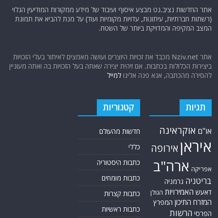
אתר החדשות נציב.נט מבצע איסוף ועיבוד של מידע ממקורות המודיעין הגלוי
(רשתות חברתיות, עיתונות, עדויות מקומיות ועוד) על מנת להביא את תמונת
המצב המקיפה והמדויקת ביותר של השטח.
אתר Nziv.net מכבד את זכויות היוצרים ועושה מאמצים לאיתור בעלי הזכויות
ביצירות הכלולות בכתבות. אם זיהית יצירה שאתה בעל הזכויות בה ואתה מעוניין
להסירה מהכתבה, אנא פנה אלינו
למייל
תגיות
קטגוריות
אוקראינה
או"ם
חדשות מהעולם
איראן
אירופה
כללי
ארה"ב
כתבות היסטוריה
אפריקה
כתבות מומחים
בריטניה
גרמניה
האמירויות
דאעש
הגולן
כתבות קצרות
המזרח התיכון
המפרץ
כתבות ראשיות
הרשות
הפרסי