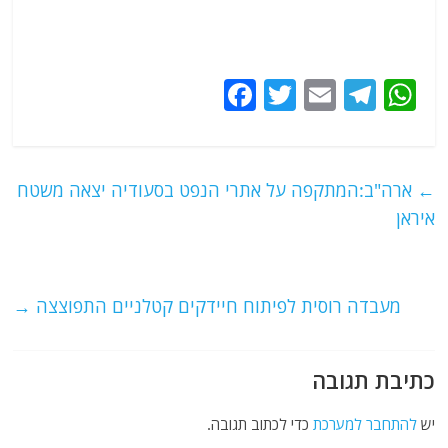
F
T
E
T
W
a
w
m
el
h
c
itt
ai
e
at
e
er
l
g
s
←
ארה"ב:המתקפה על אתרי הנפט בסעודיה יצאה משטח
b
ra
A
איראן
o
m
p
o
p
מעבדה רוסית לפיתוח חיידקים קטלניים התפוצצה
→
k
כתיבת תגובה
יש
להתחבר למערכת
כדי לכתוב תגובה.