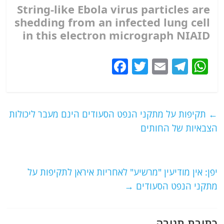
String-like Ebola virus particles are
shedding from an infected lung cell
in this electron micrograph
NIAID
F
T
E
T
W
a
w
m
el
h
c
itt
ai
e
at
e
er
l
g
s
←
תקיפות על מתקני הנפט הסעודים הינם מעבר ליכולות
b
ra
A
הצבאיות של החותים
o
m
p
o
p
יפן: אין מודיעין "מרשיע" לאחריות איראן לתקיפות על
k
מתקני הנפט הסעודים
→
כתיבת תגובה