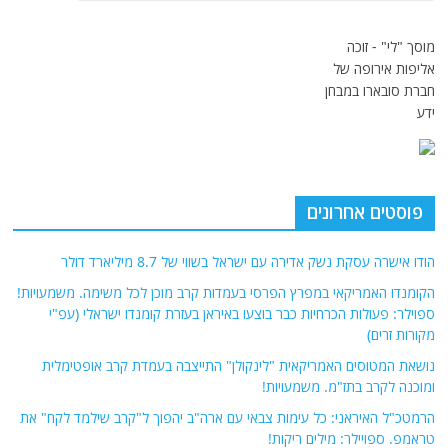
מוסך "לי" - זוכה
אליפות אירופה של
חברת סובארו במבחן
ידע
פוסטים אחרונים
הודו אישרה עסקת נשק אדירה עם ישראל בשווי של 8.7 מיליארד דולר
הקומנדו האמריקאי במפרץ הפרסי בעמדות קרב מוכן לכל משימה. משמעויות!
ספוילר: פעולות הכרחיות כבר בוצעו באיראן בעזרת קומנדו ישראלי (עפ"י
מקורות זרים)
נושאת המטוסים האמריקאית "לינקולן" התייצבה בעמדת קרב אופטימלית
ומוכנה לקרב בתז"מ. משמעויות!
הרמטכ"ל האיראני: כל עימות צבאי עם ארה"ב יהפוך ל"קרב שילמד לקח" את
טראמפ. ספויילר: מילים ריקות!