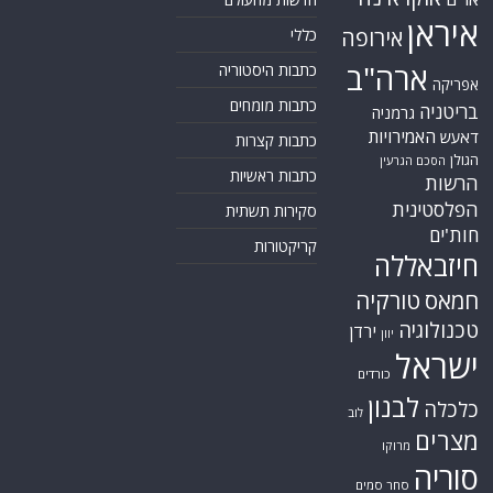
איראן
אירופה
כללי
ארה"ב
כתבות היסטוריה
אפריקה
כתבות מומחים
בריטניה
גרמניה
האמירויות
דאעש
כתבות קצרות
הגולן
הסכם הגרעין
כתבות ראשיות
הרשות
הפלסטינית
סקירות תשתית
חות'ים
קריקטורות
חיזבאללה
חמאס
טורקיה
טכנולוגיה
ירדן
יוון
ישראל
כורדים
לבנון
כלכלה
לוב
מצרים
מרוקו
סוריה
סחר סמים