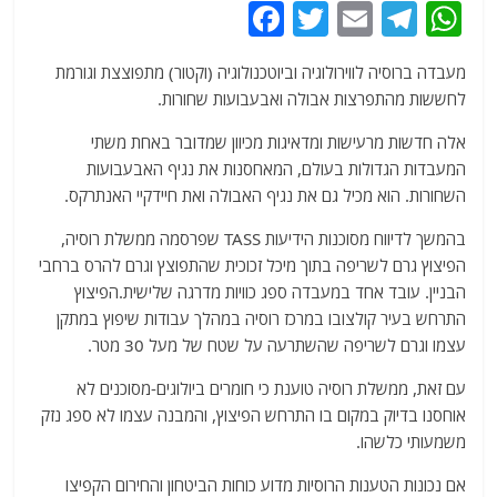
F
T
E
T
W
a
w
m
el
h
מעבדה ברוסיה לווירולוגיה וביוטכנולוגיה (וקטור) מתפוצצת וגורמת
c
itt
ai
e
at
לחששות מהתפרצות אבולה ואבעבועות שחורות.
e
er
l
g
s
אלה חדשות מרעישות ומדאיגות מכיוון שמדובר באחת משתי
b
ra
A
המעבדות הגדולות בעולם, המאחסנות את נגיף האבעבועות
o
m
p
השחורות. הוא מכיל גם את נגיף האבולה ואת חיידקיי האנתרקס.
o
p
בהמשך לדיווח מסוכנות הידיעות TASS שפרסמה ממשלת רוסיה,
k
הפיצוץ גרם לשריפה בתוך מיכל זכוכית שהתפוצץ וגרם להרס ברחבי
הבניין. עובד אחד במעבדה ספג כוויות מדרגה שלישית.הפיצוץ
התרחש בעיר קולצובו במרכז רוסיה במהלך עבודות שיפוץ במתקן
עצמו וגרם לשריפה שהשתרעה על שטח של מעל 30 מטר.
עם זאת, ממשלת רוסיה טוענת כי חומרים ביולוגים-מסוכנים לא
אוחסנו בדיוק במקום בו התרחש הפיצוץ, והמבנה עצמו לא ספג נזק
משמעותי כלשהו.
אם נכונות הטענות הרוסיות מדוע כוחות הביטחון והחירום הקפיצו