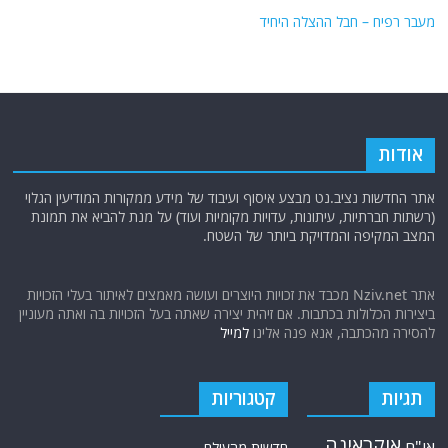
מעבר רפיח – חבל ההצלה היחיד
אודות
אתר החדשות נציב.נט מבצע איסוף ועיבוד של מידע ממקורות המודיעין הגלוי
(רשתות חברתיות, עיתונות, עדויות מקומיות ועוד) על מנת להביא את תמונת
המצב המקיפה והמדויקת ביותר של השטח.
אתר Nziv.net מכבד את זכויות היוצרים ועושה מאמצים לאיתור בעלי הזכויות
ביצירות הכלולות בכתבות. אם זיהית יצירה שאתה בעל הזכויות בה ואתה מעוניין
להסירה מהכתבה, אנא פנה אלינו
למייל
תגיות
קטגוריות
אוקראינה
או"ם
חדשות מהעולם