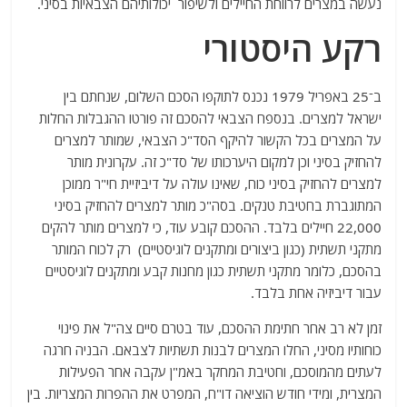
נעשה במצרים לרווחת החיילים ולשיפור יכולותיהם הצבאיות בסיני.
רקע היסטורי
ב־25 באפריל 1979 נכנס לתוקפו הסכם השלום, שנחתם בין
ישראל למצרים. בנספח הצבאי להסכם זה פורטו ההגבלות החלות
על המצרים בכל הקשור להיקף הסד"כ הצבאי, שמותר למצרים
להחזיק בסיני וכן למקום היערכותו של סד"כ זה. עקרונית מותר
למצרים להחזיק בסיני כוח, שאינו עולה על דיביזיית חי"ר ממוכן
המתוגברת בחטיבת טנקים. בסה"כ מותר למצרים להחזיק בסיני
22,000 חיילים בלבד. ההסכם קובע עוד, כי למצרים מותר להקים
מתקני תשתית (כגון ביצורים ומתקנים לוגיסטיים) רק לכוח המותר
בהסכם, כלומר מתקני תשתית כגון מחנות קבע ומתקנים לוגיסטיים
עבור דיביזיה אחת בלבד.
זמן לא רב אחר חתימת ההסכם, עוד בטרם סיים צה"ל את פינוי
כוחותיו מסיני, החלו המצרים לבנות תשתיות לצבאם. הבניה חרגה
לעתים מהמוסכם, וחטיבת המחקר באמ"ן עקבה אחר הפעילות
המצרית, ומידי חודש הוציאה דו"ח, המפרט את ההפרות המצריות. בין