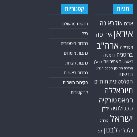
תגיות
קטגוריות
אוקראינה
או"ם
חדשות מהעולם
איראן
אירופה
כללי
ארה"ב
כתבות היסטוריה
אפריקה
כתבות מומחים
בריטניה
גרמניה
האמירויות
דאעש
הגולן
כתבות קצרות
המזרח התיכון
הסכם הגרעין
כתבות ראשיות
הרשות
הפלסטינית
חות'ים
סקירות תשתית
חיזבאללה
קריקטורות
חמאס
טורקיה
טכנולוגיה
ירדן
ישראל
כורדים
לבנון
כלכלה
לוב