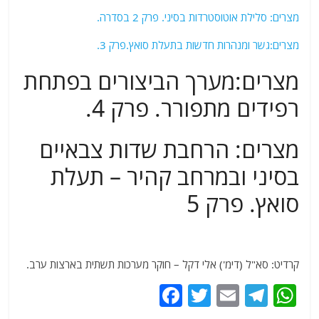
מצרים: סלילת אוטוסטרדות בסיני. פרק 2 בסדרה.
מצרים:גשר ומנהרות חדשות בתעלת סואץ.פרק 3.
מצרים:מערך הביצורים בפתחת
רפידים מתפורר. פרק 4.
מצרים: הרחבת שדות צבאיים
בסיני ובמרחב קהיר – תעלת
סואץ. פרק 5
קרדיט: סא"ל (דימ') אלי דקל – חוקר מערכות תשתית בארצות ערב.
F
T
E
T
W
a
w
m
el
h