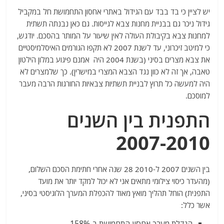
יש לציין כי בד בבד עם הגידול באתרי אחסון התחמושת חל במקביל
גידול ניכר גם בבניית מחנות צבא לגייסות. גם כאן נבנתה תשתית
למחנות צבא בקיבולת העולה לאין שיעור על המותר בהסכם. יודגש,
כי למיטב זיכרוני, עד לשנת 2007 לא תקפו הגורמים האיסלמיסטיים
את צבא מצרים בסיני (בשנת 2004 היה אמנם פיגוע במלון הילטון
טאבה, אך זה לא כוון נגד הצבא המצרי במישרין). כך שלמצרים לא
היה למעשה כל תרוץ לבניית תשתיות צבאיות החורגות הרבה מעבר
למוסכם.
התפנית בין השנים
2007-2010
בין השנים 2007 ל-2010 28 שנה אחרי חתימת הסכם השלום,
(מהעדר כיסוי צילומי מתאים אני לא יכול למקד יותר את מועד
התפנית) הוחל תהליך מואץ מאוד להכפלת המערך הלוגיסטי בסיני,
אשר כלל:
הגדלת מערך אחסון התחמושת ב-158%.