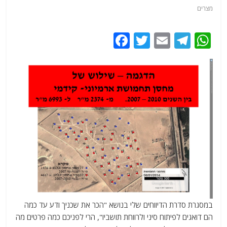
מצרים
F
T
E
T
W
a
w
m
el
h
c
itt
ai
e
at
e
er
l
g
s
b
ra
A
o
m
p
o
p
k
במסגרת סדרת הדיווחים שלי בנושא "הכר את שכניך ודע עד כמה
הם דואגים לפיתוח סיני ולרווחת תושביו", הרי לפניכם כמה פרטים מה