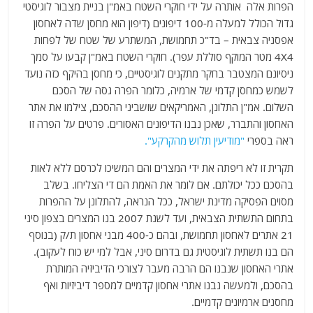
הפרות אלה אותרה על ידי חוקרי השטח באמ"ן בניית מצבור לוגיסטי
גדול הכולל למעלה מ-100 דיפונים (דיפון הוא מחסן שדה לאחסון
אפסניה צבאית – בד"כ תחמושת, המשתרע של שטח של לפחות
4X4 מטר המוקף סוללת עפר). חוקרי השטח באמ"ן קבעו על סמך
ניסיונם המצטבר בחקר מתקנים לוגיסטיים, כי מחסן בהיקף כזה נועד
לשמש כמחסן קדמי של ארמיה, כלומר הפרה גסה של הסכם
השלום. אמ"ן התלונן, האמריקאים שושביני ההסכם, צילמו את אתר
האחסון והתברר, שאכן נבנו הדיפונים האסורים. פרטים על הפרה זו
ראה בספרי
"מודיעין תלוש מהקרקע".
תקרית זו לא ריפתה את ידי המצרים והם המשיכו לכרסם ללא לאות
בהסכם ככל יכולתם. אם לומר את האמת הם די הצליחו. בשלב
מסוים הפסיקה מדינת ישראל, ככל הנראה, להתלונן על ההפרות
בתחום התשתית הצבאית, ועד לשנת 2007 בנו המצרים בצפון סיני
21 אתרים לאחסון תחמושת, ובהם כ-400 מבני אחסון ת/ק (בנוסף
הם בנו תשתית לוגיסטית גם בדרום סיני, אבל למי יש כוח לעקוב).
אתרי האחסון שנבנו הם הרבה מעבר לצורכי הדיביזיה המותרת
בהסכם, ולמעשה נבנו אתרי אחסון קדמיים למספר דיביזיות ואף
מחסנים ארמיונים קדמיים.