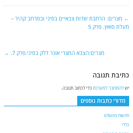
c
itt
ai
e
at
e
er
l
g
s
←
מצרים: הרחבת שדות צבאיים בסיני ובמרחב קהיר –
b
ra
A
תעלת סואץ. פרק 5
o
m
p
o
p
מצרים:הצבא המצרי אוגר דלק בסיני.פרק 7.
→
k
כתיבת תגובה
יש
להתחבר למערכת
כדי לכתוב תגובה.
מדורי כתבות נוספים
חדשות מהעולם
כללי