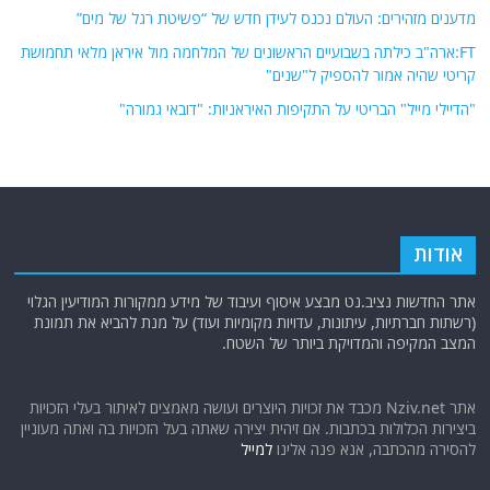
מדענים מזהירים: העולם נכנס לעידן חדש של “פשיטת רגל של מים”
FT:ארה"ב כילתה בשבועיים הראשונים של המלחמה מול איראן מלאי תחמושת
קריטי שהיה אמור להספיק ל"שנים"
"הדיילי מייל" הבריטי על התקיפות האיראניות: "דובאי גמורה"
אודות
אתר החדשות נציב.נט מבצע איסוף ועיבוד של מידע ממקורות המודיעין הגלוי
(רשתות חברתיות, עיתונות, עדויות מקומיות ועוד) על מנת להביא את תמונת
המצב המקיפה והמדויקת ביותר של השטח.
אתר Nziv.net מכבד את זכויות היוצרים ועושה מאמצים לאיתור בעלי הזכויות
ביצירות הכלולות בכתבות. אם זיהית יצירה שאתה בעל הזכויות בה ואתה מעוניין
להסירה מהכתבה, אנא פנה אלינו
למייל