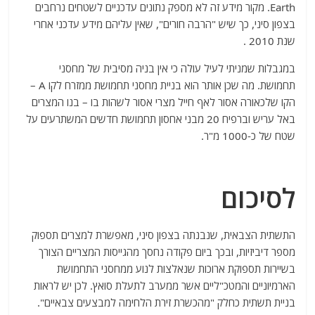
Earth. מקור מידע זה לא מספק נתונים עדכניים לשטחים נרחבים
בצפון סיני, כך שיש "הרבה חורים", שאין עליהם מידע עדכני אחרי
שנת 2010 .
במגבלות שמניתי לעיל עולה כי אין בניה מסיבית של מחסני
תחמושת. מה שכן אותר הוא בניית מחסני תחמושת ממזרח לקו A –
הקו שלכאורה אסור לאף חייל מצרי אסור לשהות בו – בנו המצרים
באל עריש וברפיח 20 מבני אחסון תחמושת חדשים המשתרעים על
שטח של כ-1000 מ"ר.
לסיכום
התשתית הצבאית, שנבנתה בצפון סיני, מאפשרת למצרים תספוק
מספר דיביזיות, ובכך ביום פקודה נחסך מהגייסות המצריים הצורך
בשיירות תספוקת ארוכות שנאלצות לנוע ממחסני התחמושת
הארמיוניים והמטכ"ליים אשר ממערב לתעלת סואץ. לכן יש לראות
בניית תשתית כחלק "מהכשרת זירת הלחימה למבצעים צבאיים".