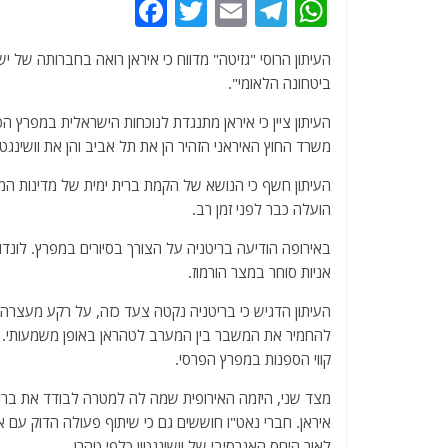
F
T
E
T
W
a
w
m
el
h
העיתון הרוסי "גזיטה" מדווח כי איראן רואה בחברותה של
c
itt
ai
e
at
ביטחונה הלאומי".
e
er
l
g
s
העיתון ציין כי איראן מתנגדת לנוכחות הישראלית במפרץ 
b
ra
A
משרד החוץ האיראני הזהיר הן את תל אביב והן את וושינג
o
m
p
העיתון חשף כי הנושא של הקמת ברית ימית של מדינות המ
o
p
הועלה כבר לפני זמן רב.
k
באירופה הודיעה בריטניה על הצורך בסיורים במפרץ. לונד
אניות סוחר במצר הורמוז.
העיתון הדגיש כי בריטניה נקטה צעד כזה, על רקע מעצרה
להחמיר את המשבר בין המערב לטהראן באופן משמעותי. אר
קווי הספנות במפרץ הפרסי.
מצד שני, היזמה האירופית שמה לה למטרה לבודד את ברי
איראן. חברי נאט"ו חוששים גם כי שיתוף פעולה הדוק עם 
לאור היחס האגרסיבי של וושינגטון כלפי טהרן.