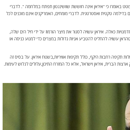
טט באומרו כי "איראן אינה חוששת שוושינגטון תפתח במלחמה ". לדברי
 בדילמה טקטית ואסטרטגית. לדברי מומחים, האמריקנים אינם מוכנים לכל
מנויות כאלה. איראן עשויה לסגור את מיצר הורמוז על ידי חיל הים שלה,
טהראן עשויה להחליט להטביע אניות גדולות במצרים כדי למנוע כניסה או
ת תקיפה רחבות היקף, כולל תקיפות אוויריות,בשטח איראן. על בסיס זה
ארצות הברית, איראן וישראל, אלא כל המזרח התיכון,עלולים לגלוש לעימות.