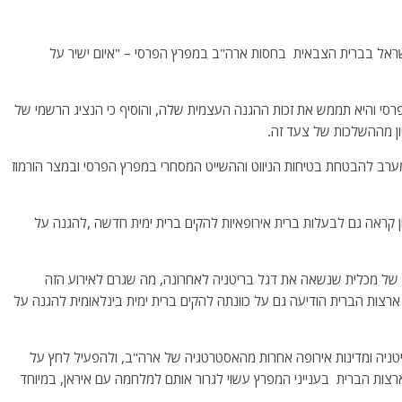
 ישראל בברית הצבאית בחסות ארה"ב במפרץ הפרסי – "איום ישיר על
הפרסי והיא תממש את זכות ההגנה העצמית שלה, והוסיף כי הנציג הרשמי של
טון מההשלכות של צעד זה.
ערב להבטחת בטיחות הניווט וההשייט המסחרי במפרץ הפרסי ובמצר הורמוז
ון קראה גם לבעלות ברית אירופאיות להקים ברית ימית חדשה ,להגנה על
 של מכלית שנשאה את דגל בריטניה לאחרונה, מה שגרם לאירוע הזה
צות הברית הודיעה גם על כוונתה להקים ברית ימית בינלאומית להגנה על
טניה ומדינות אירופה אחרות מהאסטרטגיה של ארה"ב, ולהפעיל לחץ על
ארצות הברית בענייני המפרץ עשוי לגרור אותם למלחמה עם איראן, במיוחד