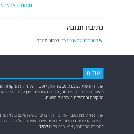
o
p
מומחה צבאי אמ
k
כתיבת תגובה
יש
להתחבר למערכת
כדי לכתוב תגובה.
אודות
אתר החדשות נציב.נט מבצע איסוף ועיבוד של מידע ממקורות המוד
(רשתות חברתיות, עיתונות, עדויות מקומיות ועוד) על מנת להבי
המקיפה והמדויקת ביותר של השטח.
אתר Nziv.net מכבד את זכויות היוצרים ועושה מאמצים לאיתור 
ביצירות הכלולות בכתבות. אם זיהית יצירה שאתה בעל הזכויות בה ו
להסירה מהכתבה, אנא פנה אלינו
למייל