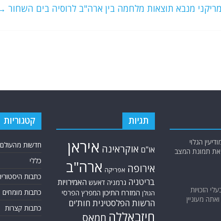
ריקני מנבא תוצאות מלחמה בין ארה"ב לרוסיה בים השחור
→
תגיות
קטגוריות
יעין הגלוי
איראן
חדשות מהעולם
אוקראינה
או"ם
א את תמונת המצב
כללי
ארה"ב
אירופה
אפריקה
כתבות היסטוריה
בריטניה
האמירויות
גרמניה
דאעש
בעלי הזכויות
המזרח התיכון
כתבות מומחים
המפרץ הפרסי
הגולן
אתה מעוניין
הרשות הפלסטינית
חות'ים
כתבות קצרות
חיזבאללה
חמאס