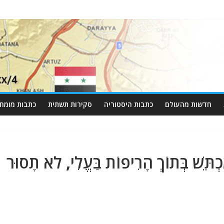
חדשות מהעולם
כתבות היסטוריה
סקירות תשתית
כתבות מומחי
כְתֵּשׁ בְּתוֹךְ הָרִיפוֹת בַּעֱלִי, לֹא תָסוּר