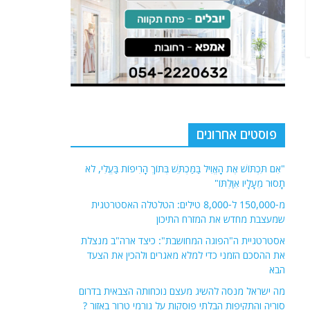
פוסטים אחרונים
"אִם תִּכְתּוֹשׁ אֶת הָאֱוִיל בַּמַּכְתֵּשׁ בְּתוֹךְ הָרִיפוֹת בַּעֱלִי, לֹא
תָסוּר מֵעָלָיו אִוַּלְתּוֹ"
מ-150,000 ל-8,000 טילים: הטלטלה האסטרטגית
שמעצבת מחדש את המזרח התיכון
אסטרטגיית ה"הפוגה המחושבת": כיצד ארה"ב מנצלת
את ההסכם הזמני כדי למלא מאגרים ולהכין את הצעד
הבא
מה ישראל מנסה להשיג מעצם נוכחותה הצבאית בדרום
סוריה והתקיפות הבלתי פוסקות על גורמי טרור באזור ?