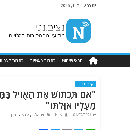
יום רביעי, יולי 1, 2026
Nziv.net
מודיעין
מהמקורות
הגלויים
תנאי שימוש
כתבות ראשיות
כתבות קצרות
קריקטורות
"אִם תִּכְתּוֹשׁ אֶת הָאֱוִיל בַּמַּ
מֵעָלָיו אִוַּלְתּוֹ"
,
,
01/07/2026
Nziv
חיזבאללה
ישראל
לבנון