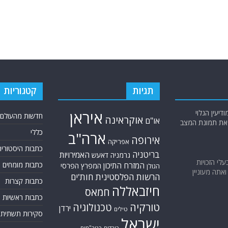
תגיות
קטגוריות
יעין הגלוי
איראן
חדשות מהעולם
אוקראינה
או"ם
א את תמונת המצב
כללי
ארה"ב
אירופה
אפריקה
כתבות היסטוריה
בריטניה
האמירויות
גרמניה
דאעש
בעלי הזכויות
כתבות מומחים
המזרח התיכון
המפרץ הפרסי
הגולן
אתה מעוניין
הרשות הפלסטינית
חות'ים
כתבות קצרות
חיזבאללה
חמאס
כתבות ראשיות
טורקיה
טכנולוגיה
ירדן
טילים
סקירות תשתית
ישראל
כורדים
כטב"מים