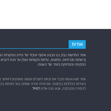
אודות
אתר החדשות נציב.נט מבצע איסוף ועיבוד של מידע ממקורות המוד
(רשתות חברתיות, עיתונות, עדויות מקומיות ועוד) על מנת להבי
המקיפה והמדויקת ביותר של השטח.
אתר Nziv.net מכבד את זכויות היוצרים ועושה מאמצים לאיתור 
ביצירות הכלולות בכתבות. אם זיהית יצירה שאתה בעל הזכויות בה ו
להסירה מהכתבה, אנא פנה אלינו
למייל