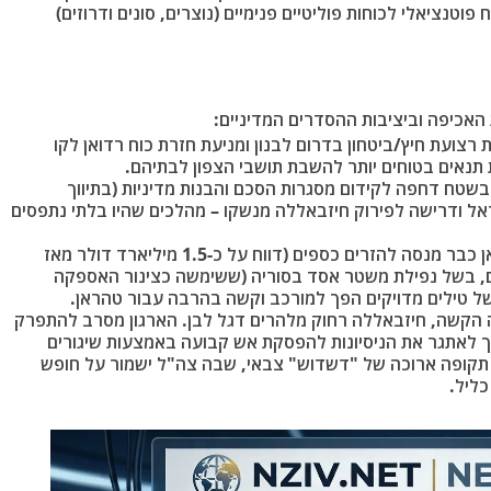
וטנציאלי לכוחות פוליטיים פנימיים (נוצרים, סונים ודרוזים)
האכיפה וביציבות ההסדרים המדיניים:
רצועת חיץ/ביטחון בדרום לבנון ומניעת חזרת כוח רדואן לקו
 תנאים בטוחים יותר להשבת תושבי הצפון לבתיהם.
שטח דחפה לקידום מסגרות הסכם והבנות מדיניות (בתיווך
אל ודרישה לפירוק חיזבאללה מנשקו – מהלכים שהיו בלתי נתפסים
איראן כבר מנסה להזרים כספים (דווח על כ-1.5 מיליארד דולר מאז
, בשל נפילת משטר אסד בסוריה (ששימשה כצינור האספקה
של טילים מדויקים הפך למורכב וקשה בהרבה עבור טהראן.
ה הקשה, חיזבאללה רחוק מלהרים דגל לבן. הארגון מסרב להתפרק
יך לאתגר את הניסיונות להפסקת אש קבועה באמצעות שיגורים
 תקופה ארוכה של "דשדוש" צבאי, שבה צה"ל ישמור על חופש
כליל.