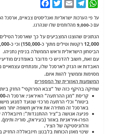
F
T
E
T
W
a
w
m
el
h
c
itt
ai
e
at
עם כ-9,000 מהלוחמים שלו שנהרגו.
e
er
l
g
s
b
ra
A
o
m
p
הביטחון הישראלית וראש הממשלה בנימין נתניהו.
o
p
עם זאת, חשוב להדגיש כי מדובר באומדנים מודיעי
האבדות או הנזק לארסנל שלו, ומנתחים עצמאיים מצ
k
מסוימות וממשיך להוות איום.
המשמעות האזורית של המספרים
שחיקה בהיקף כזה של "צבא הפרוקסי" החזק ביותר ש
קריסת "מגן ההרתעה" האיראני:
בארסנל זה מותירה את איראן חשופה יותר מאי
פגיעה אנושה ב"ציר ההתנגדות":
חיזבאללה ש
הפרו-איראניות באזור (בעיראק, סוריה ותימן
והלוגיסטיקה של הציר.
שינוי מאזן הכוחות בלבנון:
חיזבאללה החזיק בכ