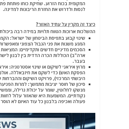
המקומית בכוח הזרוע. שחיקת כוחו פותחת פתח פ
לנסות ולדרוש את החזרת הריבונות למדינה.
כיצד זה מקרין על עתיד האזור?
ההשלכות ארוכות הטווח תלויות במידה רבה ביכולת 
שינוי קבוע בתפיסת הביטחון של ישראל:
הקמת 
המגע משנות את פני הגבול הצפוני ומאפשרות
הסכמים מדיניים חדשים ותקדימיים:
המציאות ב
ארה"ב) הכוללות הכרה הדדית בין לבנון לישר
בעבר.
מרוץ איראני לשיקום או שינוי אסטרטגיה:
הפסקת האש) כדי לשקם את חיזבאללה. אולם
היבשתי המרכזי), פרויקט השיקום וההברחות 
סיכון של חוסר יציבות מתמשך: למרות הפגיע
מנשקו לחלוטין, שומר על יכולת גרילה, וממש
נקודתיים. המשמעות היא שהאזור עלול לחוות
פעולה ואכיפה בלבנון כל עוד האיום לא הוסר 