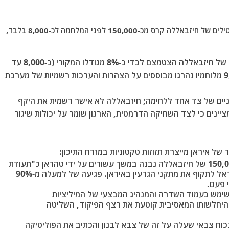
על פי הערכות ישראליות ואנליסטים צבאיים, ארסנל הטילים של חיזבאללה קרס מכ-150,000 לפני המלחמה לכ-8,000 בלבד,
הנתונים שהוצגו המצביעים על כך שארסנל הטילים של חיזבאללה הצטמצם לכדי כ-8% מגודלו המקורי (כ-8,000 עד
12,000 רקטות וטילים מתוך כ-150,000) וכי כ-9,000 מלוחמיו נהרגו מבוססים על הצהרות והערכות רשמיות של מערכת
ניים של צד אחד ללחימה
; חיזבאללה לא אישר רשמית את היקף
יינים כי לצד השחיקה הדרמטית, הארגון שומר על יכולות שיגור
ל איראן מייצרת תזוזות טקטוניות במזרח התיכון:
ארסנל ה-150,000 של חיזבאללה נבנה במשך עשורים על ידי טהראן כ"תעודת
ביטוח" וכלי הרתעה מרכזי שנועד למנוע מישראל לתקוף את מתקני הגרעין באיראן. פגיעה של למעלה מ-90%
 פעם.
ימש כעמוד השדרה והמנהיג המבצעי של המיליציות
). היחלשותו המאסיבית קוטעת את רצף הפיקוד, השליטה
וח צבאי שעלה על זה של צבא לבנון והכתיב את הפוליטיקה