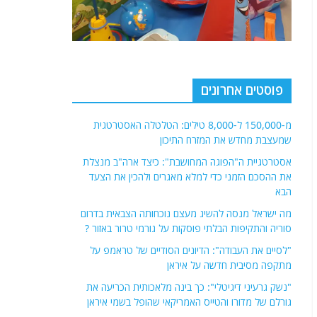
פוסטים אחרונים
מ-150,000 ל-8,000 טילים: הטלטלה האסטרטגית
שמעצבת מחדש את המזרח התיכון
אסטרטגיית ה"הפוגה המחושבת": כיצד ארה"ב מנצלת
את ההסכם הזמני כדי למלא מאגרים ולהכין את הצעד
הבא
מה ישראל מנסה להשיג מעצם נוכחותה הצבאית בדרום
סוריה והתקיפות הבלתי פוסקות על גורמי טרור באזור ?
"לסיים את העבודה": הדיונים הסודיים של טראמפ על
מתקפה מסיבית חדשה על איראן
"נשק גרעיני דיגיטלי": כך בינה מלאכותית הכריעה את
גורלם של מדורו והטייס האמריקאי שהופל בשמי איראן