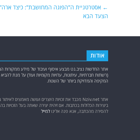
e
er
l
g
s
←
אסטרטגיית ה"הפוגה המחושבת": כיצד ארה"ב
b
ra
A
הצעד הבא
o
m
p
o
p
k
אודות
אתר החדשות נציב.נט מבצע איסוף ועיבוד של מידע ממקורות המוד
(רשתות חברתיות, עיתונות, עדויות מקומיות ועוד) על מנת להבי
המקיפה והמדויקת ביותר של השטח.
אתר Nziv.net מכבד את זכויות היוצרים ועושה מאמצים לאיתור 
ביצירות הכלולות בכתבות. אם זיהית יצירה שאתה בעל הזכויות בה ו
להסירה מהכתבה, אנא פנה אלינו
למייל