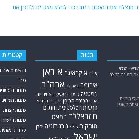
 מנצלת את ההסכם הזמני כדי למלא מאגרים ולהכין את
תגיות
קטגוריות
יעין הגלוי
איראן
חדשות מהעולם
אוקראינה
או"ם
א את תמונת המצב
כללי
ארה"ב
אירופה
אפריקה
כתבות היסטוריה
בריטניה
האמירויות
גרמניה
דאעש
בעלי הזכויות
כתבות מומחים
המזרח התיכון
המפרץ הפרסי
הגולן
אתה מעוניין
הרשות הפלסטינית
חות'ים
כתבות קצרות
חיזבאללה
חמאס
כתבות ראשיות
טורקיה
טכנולוגיה
ירדן
טילים
סקירות תשתית
ישראל
כורדים
כטב"מים