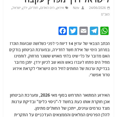
,
,
,
,
,
24/06/2026
Nziv
איראן
הים האדום
חות'ים
ירדן
ישראל
כשב"ם
F
T
E
T
W
a
w
m
el
h
הכתב הצבאי של ערוץ 14 דיווח כי לפני כשלושה שבועות הוכרז
c
itt
ai
e
at
במרחב הימי של אילת חשד לחדירה, ובמערכת הביטחון בודקים
e
er
l
g
s
האם מדובר על כלי שיט בלתי מאויש ששוגר מרחוק. לוחמינו
b
ra
A
מחיל הים פתחו לעברו באש והוא שב לכיוון ירדן. יתכן מדובר
בבדיקת ערנות של החותים לחיל הים הישראלי לקראת אירוע
o
m
p
טרור אפשרי.
o
p
k
האירוע המתואר התרחש בסוף מאי 2026, ומערכת הביטחון
אכן חוקרת אותו כעת בחשד ל-"ניסוי כלים" ובדיקת ערנות
מצד גורמים עוינים, ייתכן של החות'ים מתימן.
להלן הפרטים המלאים והממצאים העדכניים על התקרית