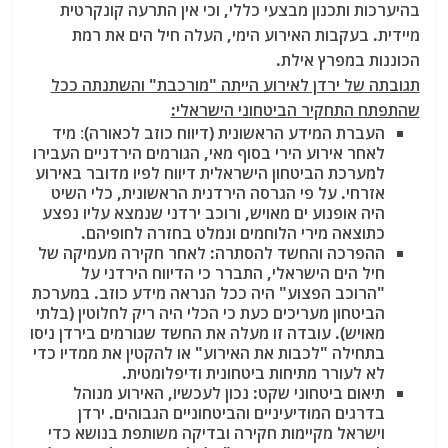
בהיערכות ותכנון מבצעי כללי, וכי
אין התרעה קונקרטית
מיידית. בעקבות האירוע הימי, העלה חיל הים את רמת
הכוננות במפרץ אילת.
תגובתה של ירדן לאירוע הייתה "מורכבת" והשתנתה ככל
שהתפתח התחקיר הביטחוני הישראלי:
העברת המידע הראשונית (דיווח כוזב לכאורה)
:
מיד
לאחר אירוע הירי בסוף מאי, הגורמים הירדניים העבירו
למערכת הביטחון הישראלית דיווח לפיו מדובר באירוע
אזרחי. על פי הגרסה הירדנית הראשונית, כלי השיט
היה אופנוע ים מאויש, ורוכב ירדני שנמצא עליו נפצע
כתוצאה מירי הלוחמים ונמלט בחזרה לחופיהם.
ההפרכה והחשד להסתרה: לאחר חקירה מעמיקה של
חיל הים הישראלי, התברר כי הדיווח הירדני על
"הרוכב הפצוע" היה ככל הנראה מידע כוזב. במערכת
הביטחון מעריכים כעת כי הכלי היה ריק לחלוטין (בלתי
מאויש). עובדה זו מעלה את החשד שגורמים בירדן ניסו
בתחילה "לכבות את האירוע" או להקטין את ממדיו כדי
לא לעורר מתיחות ביטחונית ודיפלומטית.
תיאום ביטחוני שקט: נכון לעכשיו, האירוע מנוהל
בדרגים המודיעיניים והביטחוניים הגבוהים. ירדן
וישראל מקיימות חקירה ובדיקה משותפת בנושא כדי