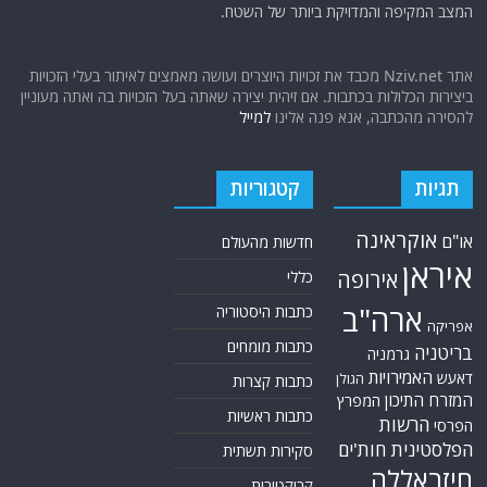
המצב המקיפה והמדויקת ביותר של השטח.
אתר Nziv.net מכבד את זכויות היוצרים ועושה מאמצים לאיתור בעלי הזכויות
ביצירות הכלולות בכתבות. אם זיהית יצירה שאתה בעל הזכויות בה ואתה מעוניין
להסירה מהכתבה, אנא פנה אלינו
למייל
תגיות
קטגוריות
אוקראינה
או"ם
חדשות מהעולם
איראן
אירופה
כללי
ארה"ב
כתבות היסטוריה
אפריקה
כתבות מומחים
בריטניה
גרמניה
האמירויות
דאעש
הגולן
כתבות קצרות
המזרח התיכון
המפרץ
כתבות ראשיות
הרשות
הפרסי
הפלסטינית
חות'ים
סקירות תשתית
חיזבאללה
קריקטורות