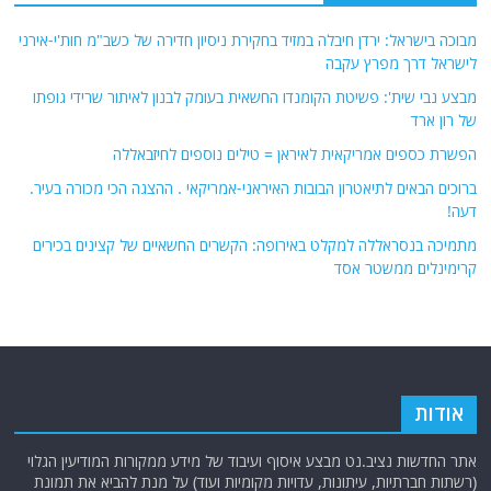
מבוכה בישראל: ירדן חיבלה במזיד בחקירת ניסיון חדירה של כשב"מ חות'י-אירני
לישראל דרך מפרץ עקבה
מבצע נבי שית': פשיטת הקומנדו החשאית בעומק לבנון לאיתור שרידי גופתו
של רון ארד
הפשרת כספים אמריקאית לאיראן = טילים נוספים לחיזבאללה
ברוכים הבאים לתיאטרון הבובות האיראני-אמריקאי . ההצגה הכי מכורה בעיר.
דעה!
מתמיכה בנסראללה למקלט באירופה: הקשרים החשאיים של קצינים בכירים
קרימינלים ממשטר אסד
אודות
אתר החדשות נציב.נט מבצע איסוף ועיבוד של מידע ממקורות המודיעין הגלוי
(רשתות חברתיות, עיתונות, עדויות מקומיות ועוד) על מנת להביא את תמונת