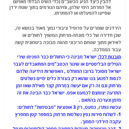
להבין כיצד הגיע הכשב"ם (כלי השיט הבלתי מאויש)
אל המרחב הימי שלהן, ומיהם הגורמים בתוך שטח ירדן
שסייעו להפעלתו או להסתרתו.
הירדנים שומרים על פרופיל ציבורי נמוך מאוד בנושא זה,
שכן חדירה של כלי מונחה-מרחוק המשויך לחות'ים או
לאיראן מתוך שטחם הריבוני מהווה מבוכה ביטחונית קשה
עבור הממלכה.
תובנות לכל:
ישראל מבינה כי החות'ים כבר הפנימו שירי
הטילים הבליסטיים או שיגור הכטב"מים המתאבדים לעבר
ישראל מסוכל ברובו המוחלט , האפשרות הידיעה שלהם
לנסות לפגוע בנו שהוא רק בעזרת כלים ימיים נשלטים
מרחוק וגם זה רק אם יעשה במרחק קצר מאילת שאז זמן
התרעה יצומצם לכמעט אפס. ישראל כבר הבינה את זה
מזמן ונערכה בהתאם .
עכשיו נותרו, כמעט, רק 3 אופציות "מבטיחות" לחות'ים:
1- לשלוח סירות נפץ נשלטות מרחוק במספר קטן ממפרץ
עקבה הירדני הסמוך.
2- דרך טריטוריה סעודית הסמוכה מספר קילומטרים מנמל