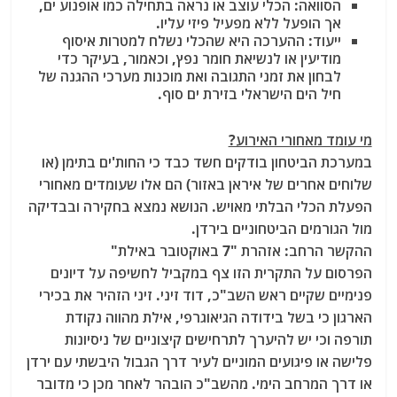
הסוואה: הכלי עוצב או נראה בתחילה כמו אופנוע ים,
אך הופעל ללא מפעיל פיזי עליו.
ייעוד: ההערכה היא שהכלי נשלח למטרות איסוף
מודיעין או לנשיאת חומר נפץ, וכאמור, בעיקר כדי
לבחון את זמני התגובה ואת מוכנות מערכי ההגנה של
חיל הים הישראלי בזירת ים סוף.
מי עומד מאחורי האירוע?
במערכת הביטחון בודקים חשד כבד כי החות'ים בתימן (או
שלוחים אחרים של איראן באזור) הם אלו שעומדים מאחורי
הפעלת הכלי הבלתי מאויש. הנושא נמצא בחקירה ובבדיקה
מול הגורמים הביטחוניים בירדן.
ההקשר הרחב: אזהרת "7 באוקטובר באילת"
הפרסום על התקרית הזו צף במקביל לחשיפה על דיונים
פנימיים שקיים ראש השב"כ, דוד זיני. זיני הזהיר את בכירי
הארגון כי בשל בידודה הגיאוגרפי, אילת מהווה נקודת
תורפה וכי יש להיערך לתרחישים קיצוניים של ניסיונות
פלישה או פיגועים המוניים לעיר דרך הגבול היבשתי עם ירדן
או דרך המרחב הימי. מהשב"כ הובהר לאחר מכן כי מדובר