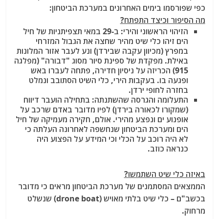
כפי שפורסמו בימים האחרונים במערכת הביטחון:
מה הסיפור וכיצד התפתח?
הזיהוי הראשוני והירי: ב-29 במאי תצפיתניות של חיל
הים זיהו כלי שיט מהיר שחצה את הגבול המזרחי
במפרץ (מכיוון עקבה שבירדן) ונע לעבר אזור המלונות
באילת. מפקדת של ספינת סיור מסוג "דבורה" (מפלגה
915) הכריזה על ניסיון חדירה, פתחה לעברו באש
ופגעה בו. בעקבות הירי, כלי השיט הסתובב ונמלט
בחזרה לחופי ירדן.
התעלומה והגרסה שהשתנתה: בתחילה הועבר דיווח
(שמקורו לכאורה בירדן) לפיו מדובר באדם שרכב על
אופנוע ים ונפצע מהירי. אולם, חקירה מעמיקה של חיל
הים ומערכת הביטחון שנחשפה לאחרונה העלתה כי
לא היה רוכב על הכלי וכי המידע על הפצוע היה
כנראה כוזב.
באיזה כלי שיט השתמשו?
הממצאים המסתמנים של מערכת הביטחון מראים כי מדובר
בכשב"ם – כלי שיט בלתי מאויש (drone boat) שנשלט
מרחוק.