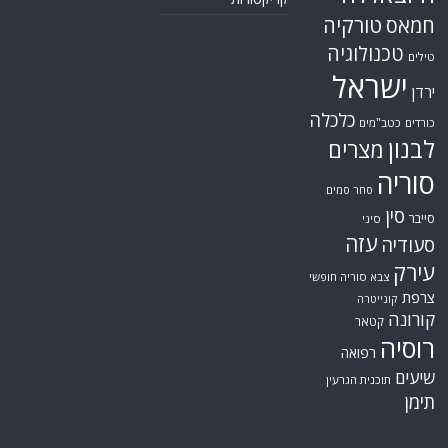
טורקיה
חמאס
טכנולוגיה
טילים
ישראל
ירדן
כלכלה
כורדים
כטב"מים
לבנון
מצרים
סוריה
סחר סמים
סין
סייבר
סיני
עזה
סעודיה
עירק
צבא סוריה חופשי
צרפת
קונייטרה
קורונה
קטאר
רוסיה
רפואה
שיעים
תוכנית הגרעין
תימן