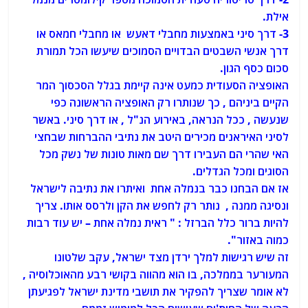
אילת.
3- דרך סיני באמצעות מחבלי דאעש או מחבלי חמאס או
דרך אנשי השבטים הבדויים הסמוכים שיעשו הכל תמורת
סכום כסף הגון.
האופציה הסעודית כמעט אינה קיימת בגלל הסכסוך המר
הקיים ביניהם , כך שנותרו רק האופציה הראשונה כפי
שנעשה , ככל הנראה, באירוע הנ"ל , או דרך סיני. באשר
לסיני האיראנים מכירים היטב את נתיבי ההברחות שבחצי
האי שהרי הם העבירו דרך שם מאות טונות של נשק מכל
הסוגים ומכל הגדלים.
אז אם הבחנו כבר בנמלה אחת ואיתרו את נתיבה לישראל
ונסיגה ממנה , נותר רק לחפש את הקן ולרסס אותו. צריך
להיות ברור כלל הברזל : " ראית נמלה אחת – יש עוד רבות
כמוה באזור".
זה שיש רגישות למלך ירדן מצד ישראל, עקב שלטונו
המעורער בממלכה, בו הוא מהווה בקושי רבע מהאוכלוסיה ,
לא אומר שצריך להפקיר את תושבי מדינת ישראל לפגיעתן