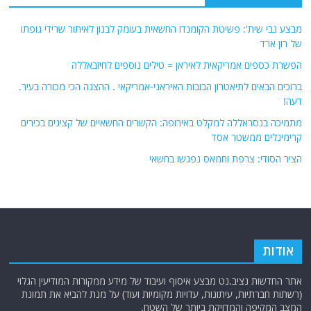
מבצע נבי שית': פשיטת הקומנדו החשאית בעומק לבנון לאיתור שרידי גופתו
של רון ארד
הפשרת כספים אמריקאית לאיראן = טילים נוספים לחיזבאללה
ברוכים הבאים לתיאטרון הבובות האיראני-אמריקאי . ההצגה הכי מכורה בעיר.
דעה!
מתמיכה בנסראללה למקלט באירופה: הקשרים החשאיים של קצינים בכירים
קרימינלים ממשטר אסד
הציר הסודי: צרפת וחמאס נפגשו בחשאי
אודות
אתר החדשות נציב.נט מבצע איסוף ועיבוד של מידע ממקורות המודיעין הגלוי
(רשתות חברתיות, עיתונות, עדויות מקומיות ועוד) על מנת להביא את תמונת
המצב המקיפה והמדויקת ביותר של השטח.