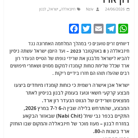
,
,
24/06/2026
Nziv
חיזבאללה
ישראל
לבנון
F
T
E
T
W
a
w
m
el
h
דיווחים זרים טוענים כי במהלך המלחמה האחרונה נגד
c
itt
ai
e
at
חיזבאללה ( 8 באוקטובר 2023 – ועד היום) ישראל עשתה ניסיון
e
er
l
g
s
להביא לישראל מלבנון את שרידי גופתו של הטייס הנעדר רון
b
ra
A
ארד שכלל שליחת כוחות קומנדו למקום מסוים ושאחרי חיפושים
רבים שהעלו תוהו הם חזרו בידיים ריקות .
o
m
p
o
p
ישראל אכן אישרה רשמית כי כוחות קומנדו מיוחדים ביצעו
מבצע קרקעי חשאי ונועז בעומק לבנון בניסיון לאתר
k
ממצאים ושרידים של הנווט הנעדר רון ארד.
המבצע, שהתרחש בלילה שבין ה-6 ל-7 במרץ 2026,
התקיים בכפר נבי שית'
(Nabi Chit) שבאזור הבקאע
במזרח לבנון – מעוז מוכר של חיזבאללה והמקום שבו הוחזק
ארד בשנות ה-80.