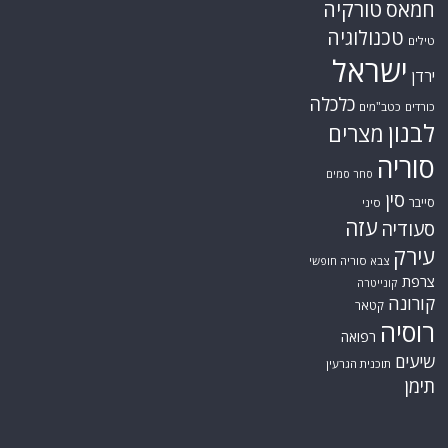
טורקיה
חמאס
טכנולוגיה
טילים
ישראל
ירדן
כלכלה
כורדים
כטב"מים
לבנון
מצרים
סוריה
סחר סמים
סין
סייבר
סיני
עזה
סעודיה
עירק
צבא סוריה חופשי
צרפת
קונייטרה
קורונה
קטאר
רוסיה
רפואה
שיעים
תוכנית הגרעין
תימן