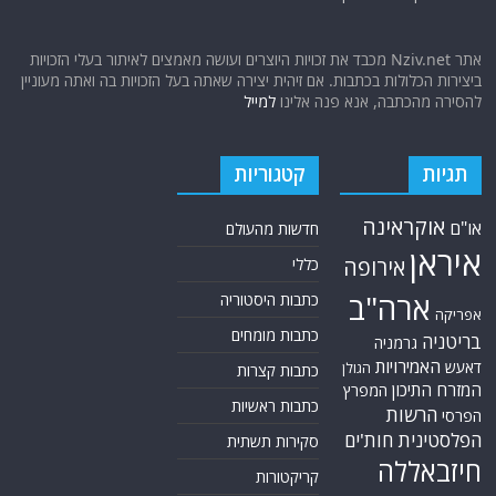
אתר Nziv.net מכבד את זכויות היוצרים ועושה מאמצים לאיתור בעלי הזכויות
ביצירות הכלולות בכתבות. אם זיהית יצירה שאתה בעל הזכויות בה ואתה מעוניין
להסירה מהכתבה, אנא פנה אלינו
למייל
תגיות
קטגוריות
אוקראינה
או"ם
חדשות מהעולם
איראן
אירופה
כללי
ארה"ב
כתבות היסטוריה
אפריקה
כתבות מומחים
בריטניה
גרמניה
האמירויות
דאעש
הגולן
כתבות קצרות
המזרח התיכון
המפרץ
כתבות ראשיות
הרשות
הפרסי
הפלסטינית
חות'ים
סקירות תשתית
חיזבאללה
קריקטורות