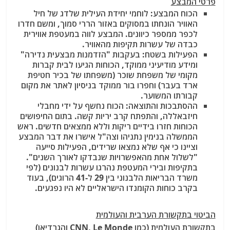
פרטי המבצע
הכוח המבצע
: לוחמי יחידת העילית שלדג
של חיל
האוויר הונחתו במסוקים באזור הררי סמוך, ומשם חדרו
לכפר ממספר כיוונים. המבצע לווה במעטפת אווירית
כבדה של עשרות תקיפות מהאוויר.
הפעילות בשטח
: בעקבות "הזדמנות מבצעית נדירה"
ומידע מודיעיני ממוקד, הכוחות הגיעו לבית קברות
מקומי
של משפחת שוכר (משפחתו של בכיר חטיפת
ארד בעבר) וחפרו בור ממוקד בניסיון לאתר את מקום
קבורתו המשוער.
ההסתבכות והתוצאה
: הכוח נחשף על ידי מחבלי
חיזבאללה, והתפתח קרב יריות קשה. בתום החיפושים
הכוחות חזרו בידיים ריקות וללא ממצאים חדשים. ראש
הממשלה בנימין נתניהו וצה"ל אישרו את דבר המבצע
וציינו כי אף שלא נמצאו שרידים, הפעילות סייעה
"לשלול אחת מהאפשרויות שנבדקו לאורך השנים".
בתקיפות ובירי המעטפת נהרגו עשרות לבנונים (לפי
משרד הבריאות הלבנוני בין 29 ל-41 הרוגים), בעוד
בקרב כוחות הקומנדו הישראליים לא היו נפגעים.
הביטוי בתקשורת הערבית והעולמית
בתקשורת העולמית (כמו CNN, Le Monde והגרדיאן)