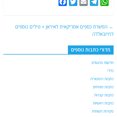
F
T
E
T
W
a
w
m
el
h
c
itt
ai
e
at
e
er
l
g
s
←
הפשרת כספים אמריקאית לאיראן = טילים נוספים
b
ra
A
לחיזבאללה
o
m
p
o
p
מדורי כתבות נוספים
k
חדשות מהעולם
כללי
כתבות היסטוריה
כתבות מומחים
כתבות קצרות
כתבות ראשיות
סקירות תשתית