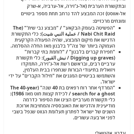
ובתקשורת הערבית (אל-ג'זירה, אל-ערביה, א-שרק
אל-אווסט) זכה המבצע להד נרחב תחת מספר ביטויים
ומונחים מרכזיים:
"הפשיטה בעומק הבקאע" / "מבצע נבי שית'" (The
Nabi Chit Raid / عملية النبي شيت)
: כלי התקשורת
הדגישו את מיקום המבצע, שהיה הפעולה הקרקעית
העמוקה ביותר של צה"ל בלבנון מאז החלה ההסלמה.
"חפירת קברים בלבנון" / "לוחמת בתי קברות"
(Digging up graves / نبش القبور)
: כלי תקשורת
ערביים רבים, ובראשם רשת אל-ג'זירה, התמקדו
ויזואלית בתיעודי הבורות שנחפרו בבית העלמין,
והשתמשו בביטויים המגנים את "חילול הקברים" על ידי
ישראל.
"המרדף אחר רוח רפאים בת 40 שנה" (The 40-year
search for a ghost / לכידת קצוות חוט מאז 1986)
:
כלי תקשורת מערביים הציגו את הסיפור כדרמה
מודיעינית והדגישו את האובססיה והמחויבות ארוכת
השנים של ישראל לפתרון תעלומת הנווט שנפל בשבי
לפני ארבעה עשורים.
עדכון אקטואלי