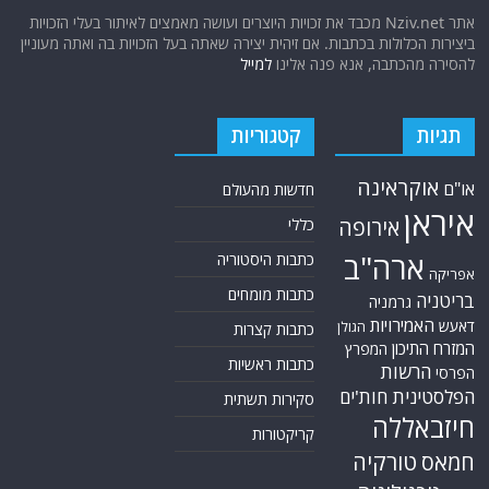
אתר Nziv.net מכבד את זכויות היוצרים ועושה מאמצים לאיתור בעלי הזכויות
ביצירות הכלולות בכתבות. אם זיהית יצירה שאתה בעל הזכויות בה ואתה מעוניין
להסירה מהכתבה, אנא פנה אלינו
למייל
תגיות
קטגוריות
אוקראינה
או"ם
חדשות מהעולם
איראן
אירופה
כללי
ארה"ב
כתבות היסטוריה
אפריקה
כתבות מומחים
בריטניה
גרמניה
האמירויות
דאעש
הגולן
כתבות קצרות
המזרח התיכון
המפרץ
כתבות ראשיות
הרשות
הפרסי
הפלסטינית
חות'ים
סקירות תשתית
חיזבאללה
קריקטורות
טורקיה
חמאס