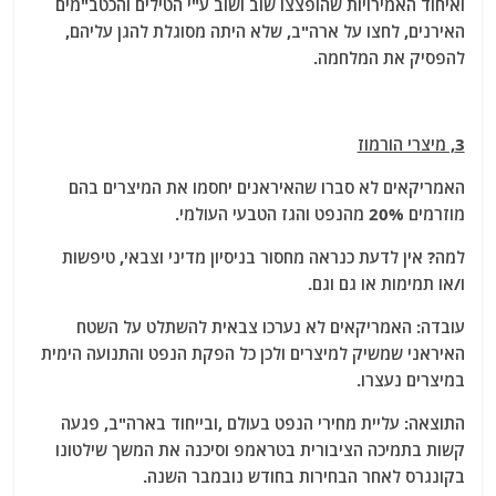
ואיחוד האמירויות שהופצצו שוב ושוב ע"י הטילים והכטב"מים
האירנים, לחצו על ארה"ב, שלא היתה מסוגלת להגן עליהם,
להפסיק את המלחמה.
3, מיצרי הורמוז
האמריקאים לא סברו שהאיראנים יחסמו את המיצרים בהם
מוזרמים 20% מהנפט והגז הטבעי העולמי.
למה? אין לדעת כנראה מחסור בניסיון מדיני וצבאי, טיפשות
ו/או תמימות או גם וגם.
עובדה: האמריקאים לא נערכו צבאית להשתלט על השטח
האיראני שמשיק למיצרים ולכן כל הפקת הנפט והתנועה הימית
במיצרים נעצרו.
התוצאה: עליית מחירי הנפט בעולם ,ובייחוד בארה"ב, פגעה
קשות בתמיכה הציבורית בטראמפ וסיכנה את המשך שילטונו
בקונגרס לאחר הבחירות בחודש נובמבר השנה.