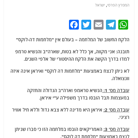
,
המפרץ הפרסי
ישראל
F
T
E
T
W
a
w
m
el
h
הלקח החשוב של המלחמה – בעולם אין "מלחמות דה-לוקס"
c
itt
ai
e
at
e
er
l
g
s
תובנה: אני מקווה, אך כלל לא בטוח, שארה"ב והנשיא טרמפ
למדו בדרך הקשה את הלקח ההיסטורי של אלפי השנים.
b
ra
A
o
m
p
לא ניתן לנצח באמצעות "מלחמות דה לוקס" ואיראן אינה איזה
וונצואלה.
o
p
k
עובדה מס' 1:
הנשיא טראמפ וארה"ב הגדולה והחזקה
במעצמות תבל הובסו בדרך משפילה ע"י איראן.
עובדה מס' 2:
איראן היא מדינה ללא צבא גדול וללא חיל אוויר
רציני.
עובדה מס' 3:
האמריקאים הובסו במלחמה הזו כי סברו שניתן
לנצח באמצעות "מלחמת דה לוקס".