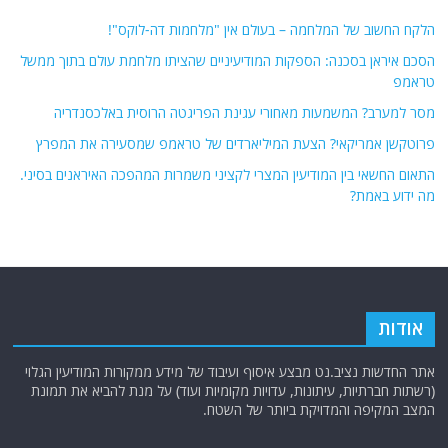
הלקח החשוב של המלחמה – בעולם אין "מלחמות דה-לוקס"!
הסכם איראן בסכנה: הספקות המודיעיניים שהציתו מלחמת עולם בתוך ממשל
טראמפ
מסר למערב? המשמעות מאחורי עגינת הפריגטה הרוסית באלכסנדריה
פרוטקשן אמריקאי? הצעת המיליארדים של טראמפ שמסעירה את המפרץ
התאום החשאי בין המודיעין המצרי לקציני משמרות המהפכה האיראנים בסיני.
מה ידוע באמת?
אודות
אתר החדשות נציב.נט מבצע איסוף ועיבוד של מידע ממקורות המודיעין הגלוי
(רשתות חברתיות, עיתונות, עדויות מקומיות ועוד) על מנת להביא את תמונת
המצב המקיפה והמדויקת ביותר של השטח.