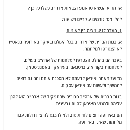
אז מדוע הנשיא טראמפ וצבאות ארה"ב כשלו כל כך?
להלן מס' גורמים עיקריים ויש עוד:
1, העדר לגיטימציה בין לאומית
א. בנות הברית של ארה"ב בכל העולם ובעיקר באירופה בנאט"ו
לא הצטרפו למלחמה.
בעבר הם בהחלט הצטרפו למלחמות של ארה"ב בעולם.
למלחמות בקוריאה, בויטנאם, בעיראק ו באפגניסטאן.
מדוע? מאחר ואיראן לדעתם לא מסכנת אותם והם גם רוצים
להמשיך ולעשות עם איראן עסקים.
בנות הברית של ארה"ב סבורים שהתפקיד של ארה"ב הוא להגן
עליהם ולמנוע מאיראן להיות גרעינית.
הם באירופה רוצים לחיות טוב ולא להכנס להוצ' גדולות עבור
מלחמות שאינן באירופה.