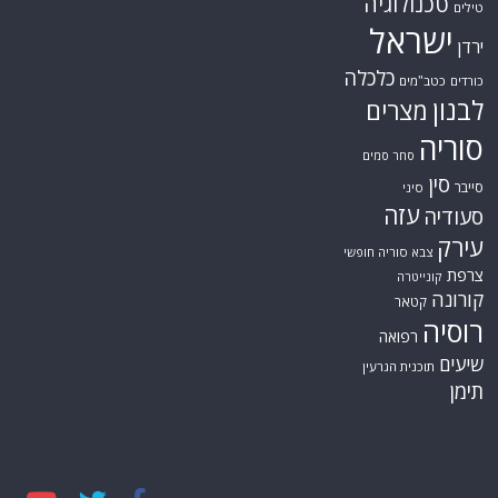
טכנולוגיה
טילים
ישראל
ירדן
כלכלה
כורדים
כטב"מים
לבנון
מצרים
סוריה
סחר סמים
סין
סייבר
סיני
עזה
סעודיה
עירק
צבא סוריה חופשי
צרפת
קונייטרה
קורונה
קטאר
רוסיה
רפואה
שיעים
תוכנית הגרעין
תימן