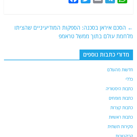
a
w
m
el
h
c
itt
ai
e
at
e
er
l
g
s
←
הסכם איראן בסכנה: הספקות המודיעיניים שהציתו
b
ra
A
מלחמת עולם בתוך ממשל טראמפ
o
m
p
o
p
מדורי כתבות נוספים
k
חדשות מהעולם
כללי
כתבות היסטוריה
כתבות מומחים
כתבות קצרות
כתבות ראשיות
סקירות תשתית
קריקטורות