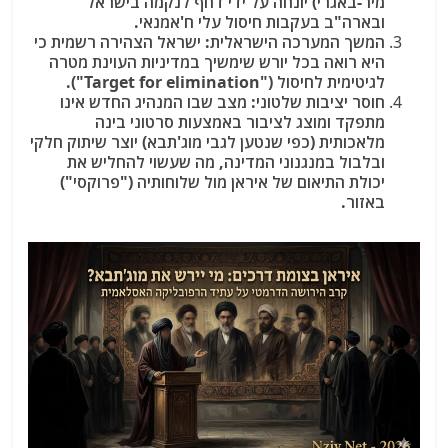
מיר-באגרי) יונחה על ידי דחף לנקמה בישראל
ובארה"ב בעקבות חיסול עלי ח'אמנאי.
המשך המערכה הישראלית:
ישראל הצהירה רשמית כי
היא רואה בכל יורש שימשיך במדיניות העוינת מטרה
לגיטימית לחיסול ("Target for elimination").
חוסר יציבות שלטוני:
מצב שבו המנהיג החדש אינו
מתפקד ומוצג לציבור באמצעות סרטוני בינה
מלאכותית (כפי שנטען לגבי מוג'תבא) יוצר שיתוק חלקי
ובלבול במנגנוני המדינה, מה שעשוי להחליש את
יכולת התיאום של איראן מול שלוחותיה ("פרוקסי")
באזור.