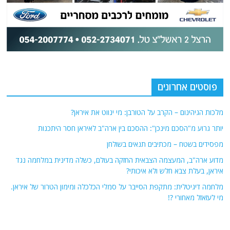
פוסטים אחרונים
מלכות הגיהינום – הקרב על הטורבן: מי ינווט את איראן?
יותר גרוע מ"הסכם מינכן": ההסכם בין ארה"ב לאיראן חסר היתכנות
מפסידים בשטח – מכתיבים תנאים בשולחן
מדוע ארה"ב, המעצמה הצבאית החזקה בעולם, כשלה מדינית במלחמה נגד
איראן, בעלת צבא חלש ולא איכותי?
מלחמה דיגיטלית: מתקפת הסייבר על סמלי הכלכלה ומימון הטרור של איראן.
מי לעזאזל מאחורי ?!