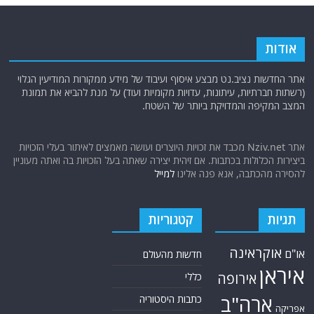
אודות
אתר החדשות נציב.נט מבצע איסוף ועיבוד של מידע ממקורות המודיעין הגלוי
(רשתות חברתיות, עיתונות, עדויות מקומיות ועוד) על מנת להביא את תמונת
המצב המקיפה והמדויקת ביותר של השטח.
אתר Nziv.net מכבד את זכויות היוצרים ועושה מאמצים לאיתור בעלי הזכויות
ביצירות הכלולות בכתבות. אם זיהית יצירה שאתה בעל הזכויות בה ואתה מעוניין
להסירה מהכתבה, אנא פנה אלינו
למייל
תגיות
קטגוריות
אוקראינה
או"ם
חדשות מהעולם
איראן
אירופה
כללי
ארה"ב
כתבות היסטוריה
אפריקה