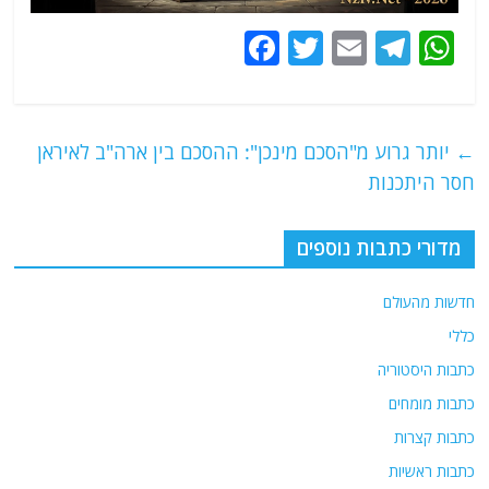
F
T
E
T
W
a
w
m
el
h
c
itt
ai
e
at
e
er
l
g
s
←
יותר גרוע מ"הסכם מינכן": ההסכם בין ארה"ב לאיראן
b
ra
A
חסר היתכנות
o
m
p
o
p
מדורי כתבות נוספים
k
חדשות מהעולם
כללי
כתבות היסטוריה
כתבות מומחים
כתבות קצרות
כתבות ראשיות