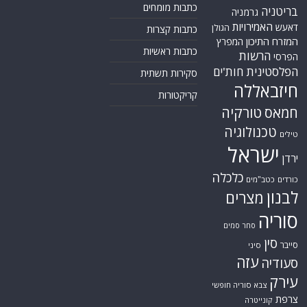
כתבות מומחים
בריטניה
גרמניה
האמירויות
דאעש
הגולן
כתבות קצרות
המזרח התיכון
המפרץ
כתבות ראשיות
הרשות
הפרסי
הפלסטינית
חות'ים
סקירות תשתית
חיזבאללה
קריקטורות
טורקיה
חמאס
טכנולוגיה
טילים
ישראל
ירדן
כלכלה
כורדים
כטב"מים
לבנון
מצרים
סוריה
סחר סמים
סין
סייבר
סיני
עזה
סעודיה
עירק
צבא סוריה חופשי
צרפת
קונייטרה