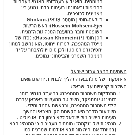
המומחים. הוא ידוע בעמדותיו האנטי-מערביות
החריפות ובאמונתו בעימות בלתי נמנע בין
מאמינים לכופרים.
ר'ולאם-חוסיין מוֹחְסֵני אֵז'אי (Gholam-
Hossein Mohseni-Ejei):
ראש הרשות
השופטת וחבר במועצת המנהיגות הזמנית.
חסן חומייני (Hassan Khomeini):
נכדו של
מייסד המהפכה. למרות ייחוסו, הוא נחשב למתון
יחסית (רפורמיסט) ולכן סיכוייו להיבחר על ידי
הממסד השמרני והביטחוני נמוכים.
משמעות המצב עבור ישראל
אי-תפקודו של מוג'תבא והתהליך לבחירת יורש נושאים
השלכות קריטיות על ישראל:
התחזקות משמרות המהפכה:
בהיעדר מנהיג רוחני
דומיננטי ומתפקד, השליטה המעשית באיראן עברה
לידי משמרות המהפכה, ובראשם אחמד וחידי
.
משמעות הדבר היא הקשחת הקו הצבאי והמשך
העימות הישיר מול ישראל ללא ריסון דתי או פוליטי.
מנהיגות של "נקמה":
מומחים מעריכים כי המנהיג הבא
(במיוחד אם יהיה מוג'תבא או דמות שמרנית כמו