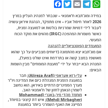
F
T
E
T
W
a
w
m
el
h
במידה ומוג'תבא ח'אמנאי – שנבחר למנהיג העליון במרץ
c
itt
ai
e
at
2026 לאחר חיסול אביו – אינו מתפקד, הנהגת איראן עשויה
e
er
l
g
s
לעבור לידי דמויות שמרניות בולטות או למועצה זמנית,
b
ra
A
כאשר משמרות המהפכה (IRGC) מהווים את מוקד הכוח
המעשי.
o
m
p
המועמדים הפוטנציאליים להנהגה
o
p
אם מוג'תבא יצא מהתמונה (דיווחים מצביעים על כך שהוא
k
מאושפז במצב קשה או בתרדמת ואינו שולט בפועל),
המנהיג הבא ייבחר על ידי "מועצת המומחים" מבין השמות
הבאים:
עלי-רזא אעראפי (Alireza Arafi):
חבר
במועצה הזמנית המנהלת כיום את המדינה ויו"ר
מערך הסמינרים הדתיים באיראן. הוא נחשב
לשמרן הנאמן לחזון של ח'אמנאי האב.
מוחמד מהדי מיר-בּאגרי (Mohammad
Mehdi Mirbagheri):
איש דת קיצוני במיוחד,
המייצג את האגף השמרני ביותר במועצת