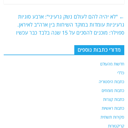
c
itt
ai
e
at
e
er
l
g
s
←
"לא יהיה להם לעולם נשק גרעיני": ארבע סוגיות
b
ra
A
גרעיניות עומדות במוקד השיחות בין ארה"ב לאיראן.
o
m
p
ספוילר: מוכנים להסכים על 15 שנה בלבד כבר עכשיו
o
p
מדורי כתבות נוספים
k
חדשות מהעולם
כללי
כתבות היסטוריה
כתבות מומחים
כתבות קצרות
כתבות ראשיות
סקירות תשתית
קריקטורות