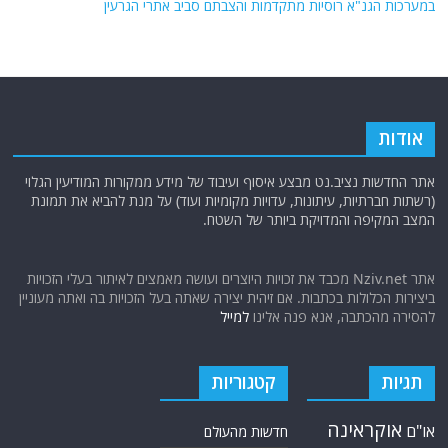
במערכות הגנ"א רוסיות מתקדמות והצבתם סביב אתרי הגרעין
אודות
אתר החדשות נציב.נט מבצע איסוף ועיבוד של מידע ממקורות המודיעין הגלוי
(רשתות חברתיות, עיתונות, עדויות מקומיות ועוד) על מנת להביא את תמונת
המצב המקיפה והמדויקת ביותר של השטח.
אתר Nziv.net מכבד את זכויות היוצרים ועושה מאמצים לאיתור בעלי הזכויות
ביצירות הכלולות בכתבות. אם זיהית יצירה שאתה בעל הזכויות בה ואתה מעוניין
להסירה מהכתבה, אנא פנה אלינו
למייל
תגיות
קטגוריות
אוקראינה
או"ם
חדשות מהעולם