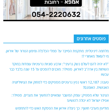
פוסטים אחרונים
מלחמה דיגיטלית: מתקפת הסייבר על סמלי הכלכלה ומימון הטרור של איראן.
מי לעזאזל מאחורי ?!
"לא יהיה להם לעולם נשק גרעיני": ארבע סוגיות גרעיניות עומדות במוקד
השיחות בין ארה"ב לאיראן. ספוילר: מוכנים להסכים על 15 שנה בלבד כבר
עכשיו
טענה: 12,187 ראשי נפץ גרעיניים מספיקים כדי למחוק את הציוויליזציה
האנושית. האומנם?
הצינור שלא מספיק: עומק המשבר שמאיים להחשיך את מצרים. ספוילר:
אפילו ישראל לא יכולה להושיע!
מודיעין מערבי חושף: כך ניצלה איראן את הפסקת האש כדי להתחמש