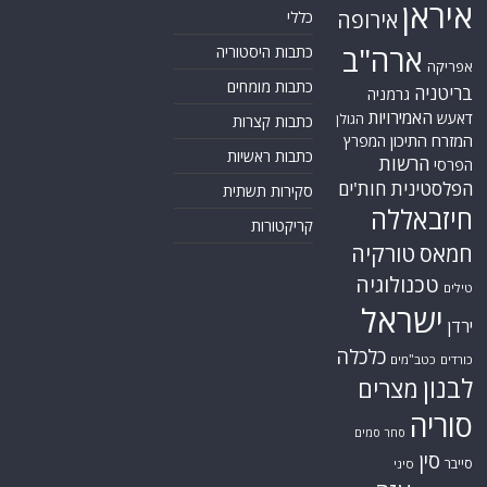
איראן
אירופה
כללי
ארה"ב
כתבות היסטוריה
אפריקה
כתבות מומחים
בריטניה
גרמניה
האמירויות
דאעש
הגולן
כתבות קצרות
המזרח התיכון
המפרץ
כתבות ראשיות
הרשות
הפרסי
הפלסטינית
חות'ים
סקירות תשתית
חיזבאללה
קריקטורות
טורקיה
חמאס
טכנולוגיה
טילים
ישראל
ירדן
כלכלה
כורדים
כטב"מים
לבנון
מצרים
סוריה
סחר סמים
סין
סייבר
סיני