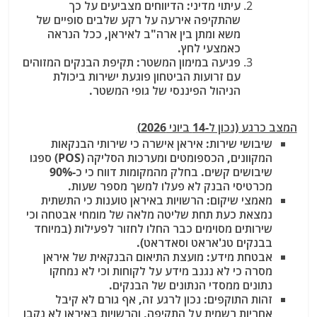
עיתוי מדיני
: הדיווחים מצביעים על כך
שהתקיפה אירעה על רקע שלבים סופיים של
משא ומתן בין ארה"ב לאיראן, ככל הנראה
כאמצעי לחץ.
פגיעה במימון המשטר
: תקיפת הבנקים המזוהים
עם זרועות הביטחון פוגעת ישירות ביכולת
הניהול הפיננסי של גופי המשטר.
המצב כרגע (נכון ל-14 ביוני 2026)
שיבושי שירות
: איראן אישרה כי שירותי הבנקאות
המקוונים, הכספומטים ומערכות הסליקה (POS) ספגו
שיבושים קשים. בחלק מהמקומות דווח כי כ-90%
מכרטיסי הבנק לא פעלו למשך מספר שעות.
מאמצי שיקום
: הרשויות באיראן טוענות כי התשתית
נמצאת כעת תחת שליטה מלאה של מומחי אבטחה וכי
שירותים מסוימים כבר החלו לחזור לפעילות (במיוחד
בבנקים טג'אראט וסאדראט).
אבטחת מידע
: מועצת התיאום הבנקאית של איראן
מסרה כי לא נגנב מידע על לקוחות
וכי לא נמחקו
נתונים ממסדי הנתונים של הבנקים.
זהות התוקפים
: נכון לרגע זה, אף גורם לא קיבל
אחריות רשמית על התקיפה, והרשויות באיראן לא נקבו