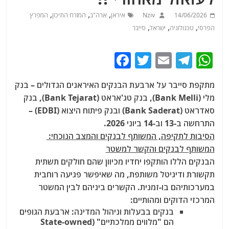
,
,
,
14/06/2026
Nziv
איראן
ארה"ב
המזרח התיכון
המפרץ
,
,
,
הפרסי
טכנולוגיה
ישראל
סייבר
F
T
E
T
W
a
w
m
el
h
מתקפת סייבר על ארבעת הבנקים האיראנים הגדולים – בנק
c
itt
ai
e
at
מלי
(Bank Melli), בנק טג'אראט
(Bank Tejarat), בנק
e
er
l
g
s
סאדראט
(Bank Saderat) ובנק פיתוח היצוא
(EDBI) –
b
ra
A
התרחשה ב-13 וב-14 ביוני 2026.
הסיבות לתקיפה, המשותף לבנקים והמצב הנוכחי:
o
m
p
המשותף לבנקים והקשר למשטר
o
p
הבנקים הללו הותקפו יחדיו מכיוון שהם חולקים תשתית
k
תקשורת ודיגיטל משותפת
, מה שאיפשר פגיעה רוחבית
במערכותיהם בו-זמנית. הקשרים ביניהם לבין המשטר
המרכזי הדוקים ומהותיים:
בנקים בבעלות וניהול המדינה
: ארבעת הגופים
הם "מלווים ממלכתיים" (State-owned