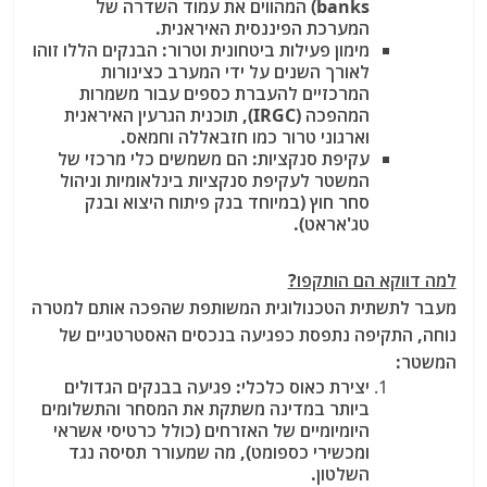
banks) המהווים את עמוד השדרה של
המערכת הפיננסית האיראנית.
מימון פעילות ביטחונית וטרור
: הבנקים הללו זוהו
לאורך השנים על ידי המערב כצינורות
המרכזיים להעברת כספים עבור משמרות
המהפכה (IRGC)
, תוכנית הגרעין האיראנית
וארגוני טרור כמו חזבאללה וחמאס.
עקיפת סנקציות
: הם משמשים כלי מרכזי של
המשטר לעקיפת סנקציות בינלאומיות וניהול
סחר חוץ (במיוחד בנק פיתוח היצוא ובנק
טג'אראט).
למה דווקא הם הותקפו?
מעבר לתשתית הטכנולוגית המשותפת שהפכה אותם למטרה
נוחה, התקיפה נתפסת כפגיעה בנכסים האסטרטגיים של
המשטר:
יצירת כאוס כלכלי
: פגיעה בבנקים הגדולים
ביותר במדינה משתקת את המסחר והתשלומים
היומיומיים של האזרחים (כולל כרטיסי אשראי
ומכשירי כספומט), מה שמעורר תסיסה נגד
השלטון.