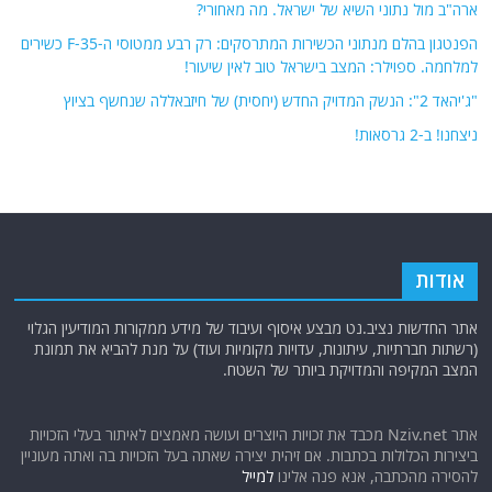
ארה"ב מול נתוני השיא של ישראל. מה מאחורי?
הפנטגון בהלם מנתוני הכשירות המתרסקים: רק רבע ממטוסי ה-F-35 כשירים
למלחמה. ספוילר: המצב בישראל טוב לאין שיעור!
"ג'יהאד 2": הנשק המדויק החדש (יחסית) של חיזבאללה שנחשף בציוץ
ניצחנו! ב-2 גרסאות!
אודות
אתר החדשות נציב.נט מבצע איסוף ועיבוד של מידע ממקורות המודיעין הגלוי
(רשתות חברתיות, עיתונות, עדויות מקומיות ועוד) על מנת להביא את תמונת
המצב המקיפה והמדויקת ביותר של השטח.
אתר Nziv.net מכבד את זכויות היוצרים ועושה מאמצים לאיתור בעלי הזכויות
ביצירות הכלולות בכתבות. אם זיהית יצירה שאתה בעל הזכויות בה ואתה מעוניין
להסירה מהכתבה, אנא פנה אלינו
למייל