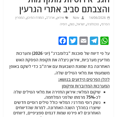
והצבתם סביב אתרי הגרעין
,
,
,
14/06/2026
Nziv
איראן
ארה"ב
המזרח התיכון
המפרץ
,
,
,
,
הפרסי
טכנולוגיה
ישראל
נשק
רוסיה
F
T
E
T
W
a
w
m
el
h
על פי דיווח של סוכנות "בלומברג" (יוני 2026) והערכות
c
itt
ai
e
at
מודיעין מערביות, איראן ניצלה את תקופת הפסקת האש
e
er
l
g
s
האחרונה בת שמונת השבועות עם ארה"ב כדי לשקם באופן
b
ra
A
משמעותי את מלאי הטילים שלה.
להלן הפרטים הידועים בנושא:
o
m
p
המערכות המדוברות ומיקומן
o
p
שיקום המלאי:
איראן החזירה את מלאי הטילים שלה
k
לכ-75% מרמתו שלפני המלחמה.
נשק רוסי מודרני:
המלאי כולל טילים רוסיים חדשים
שיוצרו במהלך השנה האחרונה. למרות שהדיווחים
האחרונים לא פירטו שמות דגמים ספציפיים, דיווחים