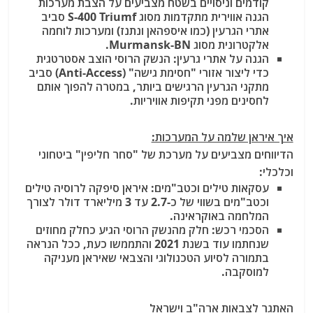
קודמים וניסויים בשטח מצביעים על הצבת מערכות
הגנה אווירית מתקדמות מסוג S-400 Triumf
סביב
אתרי הגרעין (כמו איספהאן ונתנז) ומערכות לוחמה
אלקטרונית מסוג Murmansk-BN.
הגנה על אתרי גרעין:
הנשק הרוסי הוצב אסטרטגית
כדי ליצור אזורי "חסימת גישה" (Anti-Access) סביב
מתקני הגרעין הרגישים ביותר, במטרה להפוך אותם
לחסינים מפני תקיפות אוויריות.
איך איראן שלמה על המערכות:
הדיווחים מצביעים על מערכת של "סחר חליפין" ביטחוני
וכלכלי:
עסקאות טילים וכטב"מים:
איראן סיפקה לרוסיה טילים
וכטב"מים בשווי של כ-2.7 עד 3 מיליארד דולר
לצורך
המלחמה באוקראינה.
הסכמי רכש:
חלק מהנשק הרוסי הגיע כחלק מחוזים
שנחתמו עוד בשנת 2021 והתממשו כעת, ככל הנראה
בתמורה לסיוע הטכנולוגי והצבאי שאיראן מעניקה
למוסקבה.
האתגר לצבאות ארה"ב וישראל