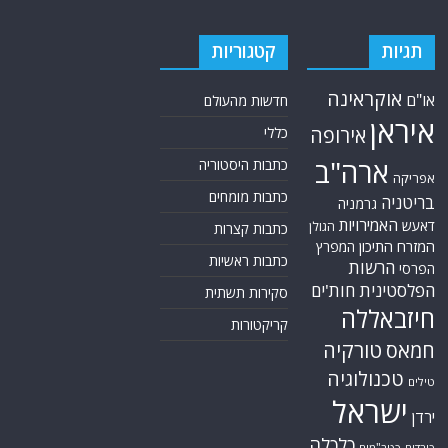
תגיות
קטגוריות
אוקראינה
או"ם
חדשות מהעולם
איראן
אירופה
כללי
ארה"ב
כתבות היסטוריה
אפריקה
כתבות מומחים
בריטניה
גרמניה
האמירויות
דאעש
הגולן
כתבות קצרות
המזרח התיכון
המפרץ
כתבות ראשיות
הרשות
הפרסי
הפלסטינית
חות'ים
סקירות תשתית
חיזבאללה
קריקטורות
טורקיה
חמאס
טכנולוגיה
טילים
ישראל
ירדן
כלכלה
כורדים
כטב"מים