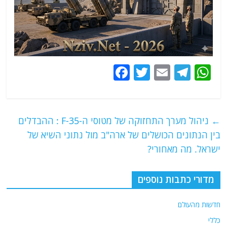
F
T
E
T
W
a
w
m
el
h
c
itt
ai
e
at
e
er
l
g
s
←
ניהול מערך התחזוקה של מטוסי ה-F-35 : ההבדלים
b
ra
A
בין הנתונים הכושלים של ארה"ב מול נתוני השיא של
o
m
p
ישראל. מה מאחורי?
o
p
מדורי כתבות נוספים
k
חדשות מהעולם
כללי