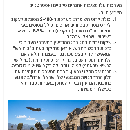
מערכות אלו מציבות אתגרים טקטיים ואסטרטגיים
משמעותיים:
יכולת יירוט משופרת:
מערכת ה-S-400 מסוגלת לעקוב
וליירט מטרות בטווחים ארוכים, כולל מטוסים בעלי
חתימת מכ"ם נמוכה (חמקנים) כמו ה-F-35
הנמצא
בשימוש ישראל וארה"ב.
שיקום יכולת התגובה:
המודיעין המערבי מעריך כי
בזכות הרכש החדש, איראן מחזיקה כעת ב"כוח אש"
המאפשר לה לבצע מכת נגד בעוצמה מלאה
אם
הלחימה תתחדש, בניגוד להערכות קודמות (כולל של
הנשיא טראמפ) לפיהן נותרו לה רק כ-20% מיכולותיה.
הגנה על מתקני גרעין:
הצבת המערכות מקטינה את
חלון ההזדמנויות המבצעי של ישראל וארה"ב לפגוע
בתוכנית הגרעין מבלי להסתכן באבדות כבדות או
בכישלון המשימה.