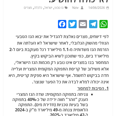
,
,
,
14/06/2026
Nziv
גז טבעי
ישראל
כלכלה
מצרים
F
T
E
T
W
a
w
m
el
h
לפי דיווחים, מצרים נאלצת להגדיל את יבוא הגז הטבעי
c
itt
ai
e
at
הנוזלי מהשוק הגלובלי, לאחר שישראל לא העלתה את
e
er
l
g
s
הזרמת הגז משדותיה מ-1.1 מיליארד רגל מעוקבת ביום ל-2
b
ra
A
מיליארד ביום, כפי שתוכנן לשיא הביקוש בקיץ.
המחסור בגז במצרים אינו נובע רק מכמות הגז הישראלי,
o
m
p
אלא משילוב של קריסת התפוקה המקומית המצרית ועלייה
o
p
חדה בביקוש לחשמל. אף שישראל היא ספקית קריטית, היא
k
אינה יכולה למלא לבדה את כל הפער שנוצר.
1. הסיבות למחסור
צניחה בתפוקה המקומית
: שדה הגז המצרי
הענק "זוהר" חווה ירידה של כ-40% בתפוקה
בשל בעיות טכניות (חדירת מים). התפוקה
הלאומית צנחה מ-49 מיליארד מ"ק ב-2024
ל-42 מיליארד ב-2025.