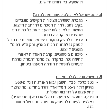
ולהשקיע בקידוחים חדשים.
4. למה ישראל לא יכולה לפתור זאת לבדה?
מגבלת תשתית
: הצינורות הקיימים מוגבלים
בקיבולתם. למרות הסכמים להרחבת הייצוא,
התשתיות לא יכולות להעביר את כל כמות הגז
שמצרים זקוקה לה כרגע.
עדיפות למשק המקומי
: ישראל מחויבת קודם כל
לספק גז לתחנות הכוח בארץ, ורק ה"עודפים"
מופנים לייצוא.
סיכונים ביטחוניים
: קרבת האסדות לאזורי
לחימה (כמו במקרה של מאגר "תמר") גורמת
לעיתים להפסקת הזרמה מטעמי ביטחון.
5. המשמעות לכלכלת מצרים
נטל כלכלי כבד
: חשבון יבוא האנרגיה זינק מ-560
מיליון דולר ל-1.65 מיליארד דולר בחודש, מה שיוצר
לחץ עצום על רזרבות המט"ח.
פגיעה בתעשייה
: מפעלים זוללי אנרגיה (כמו דשנים)
נאלצים לעיתים להפסיק את פעילותם בשל מחסור
בגז.