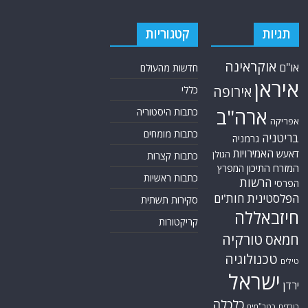
תגיות
קטגוריות
אוקראינה
או"ם
חדשות מהעולם
איראן
אירופה
כללי
ארה"ב
כתבות היסטוריה
אפריקה
כתבות מומחים
בריטניה
גרמניה
האמירויות
דאעש
הגולן
כתבות קצרות
המזרח התיכון
המפרץ
כתבות ראשיות
הרשות
הפרסי
הפלסטינית
חות'ים
סקירות תשתית
חיזבאללה
קריקטורות
טורקיה
חמאס
טכנולוגיה
טילים
ישראל
ירדן
כלכלה
כורדים
כטב"מים