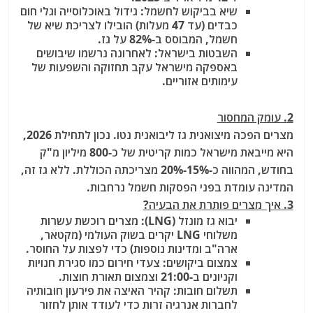
שיא בביקוש לחשמל
: גידול באוכלוסייה וגלי חום
כבדים (עד 47 מעלות) הובילו לצריכת שיא של
חשמל, המבוסס ב-82% על גז.
השבטות בישראל
: לאחרונה נרשמו שיבושים
באספקה מישראל עקב תחזוקה והשפעות של
עימותים אזוריים.
2. עומק המחסור
מצרים הפכה מיצואנית גז ליבואנית נטו
. נכון לתחילת 2026,
היא מייבאת מישראל כמות קריטית של כ-800 מיליון מ"ק
בחודש, המהווה כ-15%-20% מצריכתה הכוללת. ללא גז זה,
המדינה עומדת בפני הפסקות חשמל נרחבות.
3. איך מצרים פותרת את הבעיה?
יבוא גז מונזל (LNG)
: מצרים רוכשת עשרות
משלוחי LNG יקרים בשוק העולמי (מקטאר,
ארה"ב ומדינות נוספות) כדי לפצות על החוסר.
צמצום ביקושים
: צעדי חירום כמו סגירת חנויות
וקניונים ב-21:00 וצמצום תאורת חוצות.
תשלום חובות
: קהיר האיצה את פירעון חובותיה
לחברות אנרגיה זרות כדי לעודד אותן לחזור