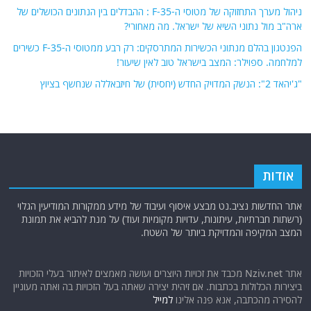
ניהול מערך התחזוקה של מטוסי ה-F-35 : ההבדלים בין הנתונים הכושלים של
ארה"ב מול נתוני השיא של ישראל. מה מאחורי?
הפנטגון בהלם מנתוני הכשירות המתרסקים: רק רבע ממטוסי ה-F-35 כשירים
למלחמה. ספוילר: המצב בישראל טוב לאין שיעור!
"ג'יהאד 2": הנשק המדויק החדש (יחסית) של חיזבאללה שנחשף בציוץ
אודות
אתר החדשות נציב.נט מבצע איסוף ועיבוד של מידע ממקורות המודיעין הגלוי
(רשתות חברתיות, עיתונות, עדויות מקומיות ועוד) על מנת להביא את תמונת
המצב המקיפה והמדויקת ביותר של השטח.
אתר Nziv.net מכבד את זכויות היוצרים ועושה מאמצים לאיתור בעלי הזכויות
ביצירות הכלולות בכתבות. אם זיהית יצירה שאתה בעל הזכויות בה ואתה מעוניין
להסירה מהכתבה, אנא פנה אלינו
למייל