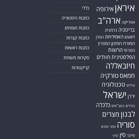
איראן
אירופה
כללי
ארה"ב
כתבות היסטוריה
אפריקה
כתבות מומחים
בריטניה
גרמניה
האמירויות
דאעש
הגולן
כתבות קצרות
המזרח התיכון
המפרץ
כתבות ראשיות
הרשות
הפרסי
הפלסטינית
חות'ים
סקירות תשתית
חיזבאללה
קריקטורות
טורקיה
חמאס
טכנולוגיה
טילים
ישראל
ירדן
כלכלה
כורדים
כטב"מים
לבנון
מצרים
סוריה
סחר סמים
סין
סייבר
סיני