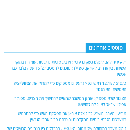
פוסטים אחרונים
"לא יהיה להם לעולם נשק גרעיני": ארבע סוגיות גרעיניות עומדות במוקד
השיחות בין ארה"ב לאיראן. ספוילר: מוכנים להסכים על 15 שנה בלבד כבר
עכשיו
טענה: 12,187 ראשי נפץ גרעיניים מספיקים כדי למחוק את הציוויליזציה
האנושית. האומנם?
הצינור שלא מספיק: עומק המשבר שמאיים להחשיך את מצרים. ספוילר:
אפילו ישראל לא יכולה להושיע!
מודיעין מערבי חושף: כך ניצלה איראן את הפסקת האש כדי להתחמש
במערכות הגנ"א רוסיות מתקדמות והצבתם סביב אתרי הגרעין
ניהול מערך התחזוקה של מטוסי ה-F-35 : ההבדלים בין הנתונים הכושלים של