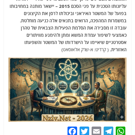
עליונותו הטכנית על פני הסכם 2015 – יישאר מותנה במחויבותו
בפועל של המשטר האיראני וביכולתו לרסן את הקיצונים
במשמרות המהפכה, הרואים בתנאים אלה כניעה מוחלטת.
עובדה זו מסבירה את הסלמת הפעילות הצבאית של טהרן
כאמצעי לשיפור עמדת המשא ומתן ולהימנע מוויתורים
אסטרטגיים שיאיימו על הישרדותו של המשטר והשפעתו
האזורית.
( קרדיט: א-שרק אלאוסאט)
F
T
E
T
W