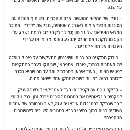
מתעקשת על 10 שנים, עם אינדיקציות לפשרה אפשרית בעוד
15 שנה.
– גורלו של המלאי המועשר: ארצות הברית, בשיתוף פעולה עם
הסוכנות הבינלאומית לאנרגיה אטומית, מבקשת "לדלל" את כל
המלאי האיראני של 11 טון (כולל דלק הקרוב לרמת נשק), על
רקע מחלוקת האם ההרס יתבצע באופן מקומי או על ידי
העברתו אל מחוץ למדינה.
– פירוק מתקנים מבוצרים: וושינגטון מתעקשת על פירוק מוחלט
של האתרים בנתנז, פורדו ואספהאן, שניזוקו בעבר במתקפות
"פטיש חצות", בעוד איראן מסרבת לוותר על מה שהיא מכנה
"זכותה להעשרה" ודורשת שמתקן אחד יישאר פתוח.
– בדיקה מפתיעה וקפדנית: הצד האמריקאי דורש להעניק
לפקחים בינלאומיים את הסמכות להיכנס "בכל זמן ובכל מקום",
דבר שנתקל בהתנגדות איראנית עזה, לאור נוכחותם של אתרים
חשודים רבים בתוך בסיסי הצבא הסגורים השייכים ל"משמרות
המהפכה".
הממצאים מצביעים על כך שכל הסכם גרעיני עתידי – למרות