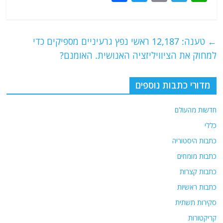
a
w
m
el
h
c
itt
ai
e
at
e
er
l
g
s
←
טענה: 12,187 ראשי נפץ גרעיניים מספיקים כדי
b
ra
A
למחוק את הציוויליזציה האנושית. האומנם?
o
m
p
o
p
מדורי כתבות נוספים
k
חדשות מהעולם
כללי
כתבות היסטוריה
כתבות מומחים
כתבות קצרות
כתבות ראשיות
סקירות תשתית
קריקטורות