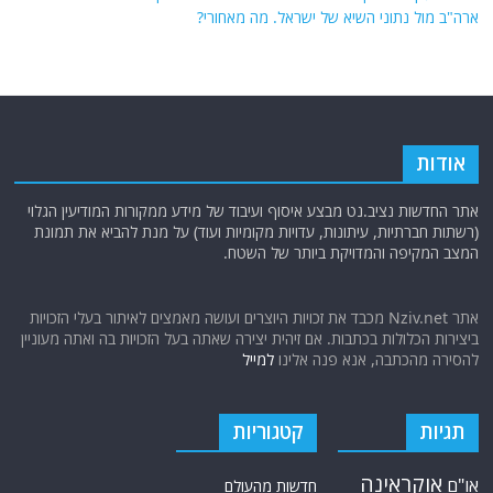
ארה"ב מול נתוני השיא של ישראל. מה מאחורי?
אודות
אתר החדשות נציב.נט מבצע איסוף ועיבוד של מידע ממקורות המודיעין הגלוי
(רשתות חברתיות, עיתונות, עדויות מקומיות ועוד) על מנת להביא את תמונת
המצב המקיפה והמדויקת ביותר של השטח.
אתר Nziv.net מכבד את זכויות היוצרים ועושה מאמצים לאיתור בעלי הזכויות
ביצירות הכלולות בכתבות. אם זיהית יצירה שאתה בעל הזכויות בה ואתה מעוניין
להסירה מהכתבה, אנא פנה אלינו
למייל
תגיות
קטגוריות
אוקראינה
או"ם
חדשות מהעולם