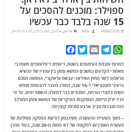
ספוילר: מוכנים להסכים על
15 שנה בלבד כבר עכשיו
,
,
,
14/06/2026
Nziv
איראן
ארה"ב
נשק גרעיני
תוכנית הגרעין
F
T
E
T
W
a
w
m
el
h
למרות עוצמת העימותים בשטח, דיווחים דיפלומטיים חשפו כי
c
itt
ai
e
at
מאחורי הקלעים נמשכים המשא ומתן בין עוזריו של הנשיא
e
er
l
g
s
טראמפ לשר החוץ האיראני עבאס עראקצ'י, המתווה הסכם
b
ra
A
גרעיני פוטנציאלי ל-15 שנה, החורג מעבר להבטחת חופש
השיט במצרי הורמוז, הסגורים כבר למעלה מ-100 ימים. על פי
o
m
p
הניו יורק טיימס, המסקנות העיקריות של המשא ומתן המורכב
o
p
הזה סובבות סביב ארבע סוגיות קוצניות:
k
– משך השעיית ההעשרה: וושינגטון דורשת הפסקה מוחלטת של
העשרת האורניום לתקופה של לא פחות מ-20 שנה, בעוד טהרן