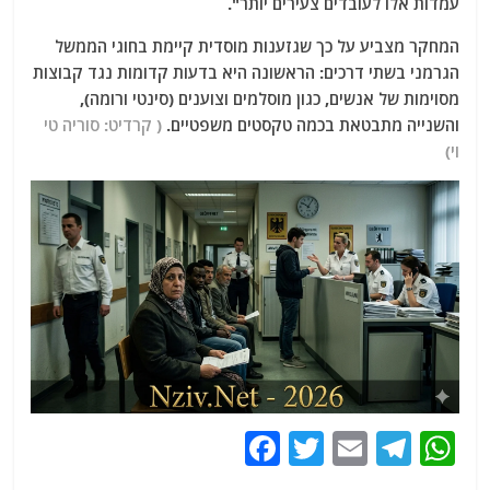
עמדות אלו לעובדים צעירים יותר".
המחקר מצביע על כך שגזענות מוסדית קיימת בחוגי הממשל
הגרמני בשתי דרכים: הראשונה היא בדעות קדומות נגד קבוצות
מסוימות של אנשים, כגון מוסלמים וצוענים (סינטי ורומה),
והשנייה מתבטאת בכמה טקסטים משפטיים.
( קרדיט: סוריה טי
וי)
F
T
E
T
W
a
w
m
el
h