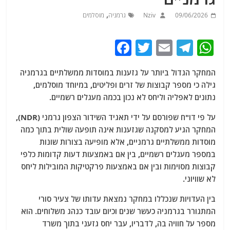
,
09/06/2026
Nziv
גרמניה
מוסלמים
F
T
E
T
W
a
w
m
el
h
המחקר הגדול ביותר על גזענות במוסדות ממשלתיים בגרמניה
c
itt
ai
e
at
גילה כי מספר קבוצות של זרים ופליטים, במיוחד מוסלמים,
e
er
l
g
s
נתונים לאפליה וליחס לא נכון בכמה מעגלים רשמיים.
b
ra
A
על פי דו"ח שפורסם על ידי תאגיד השידור הצפון גרמני (NDR),
o
m
p
המחקר הגיע למסקנה שגזענות אינה תופעה שולית בתוך כמה
o
p
מוסדות ממשלתיים גרמניים, אלא מופיעה בצורות שונות
במספר מעגלים רשמיים, בין אם באמצעות דעות קדומות כלפי
k
קבוצות מסוימות ובין אם באמצעות פרקטיקות המובילות ליחס
לא שוויוני.
בין העדויות שנכללו במחקר נמצאת עדותו של צעיר סורי
המתגורר בגרמניה כעשר שנים וכיום עובד כנהג משלוחים. הוא
מספר על חוויה בה, לדבריו, עבר יחס גזעני בתוך משרד