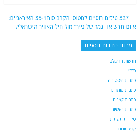
c
itt
ai
e
at
e
er
l
g
s
←
327 טילים רוסיים למטוסי הקרב סוחוי-35 האיראניים:
b
ra
A
איום חדש או "נמר של נייר" מול חיל האוויר הישראלי?
o
m
p
o
p
מדורי כתבות נוספים
k
חדשות מהעולם
כללי
כתבות היסטוריה
כתבות מומחים
כתבות קצרות
כתבות ראשיות
סקירות תשתית
קריקטורות