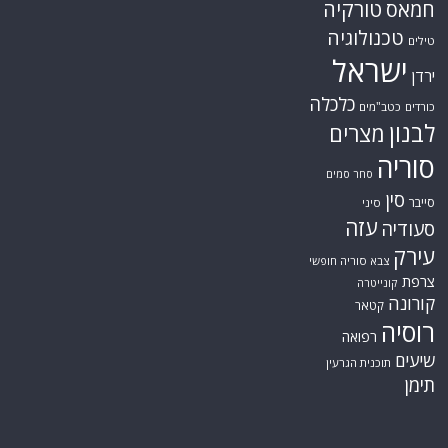
טורקיה
חמאס
טכנולוגיה
טילים
ישראל
ירדן
כלכלה
כורדים
כטב"מים
לבנון
מצרים
סוריה
סחר סמים
סין
סייבר
סיני
עזה
סעודיה
עירק
צבא סוריה חופשי
צרפת
קונייטרה
קורונה
קטאר
רוסיה
רפואה
שיעים
תוכנית הגרעין
תימן