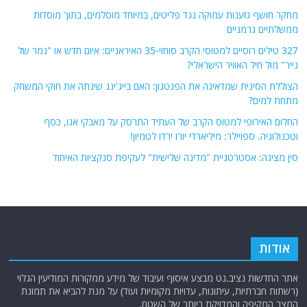
מחקר חושף גזענות עמוקה נגד פליטים, במיוחד מוסלמים, בתוך מוסדות
ממשלתיים גרמניים
327 טילים רוסיים למטוסי הקרב סוחוי-35 האיראניים: איום חדש או "נמר של
נייר" מול חיל האוויר הישראלי?
הצוללת הסינית שמדאיגה את הפנטגון: האם בייג'ינג שינתה את חוקי המשחק
מתחת למים?
החלום האירופי למטוס הקרב של העתיד התרסק על מאבקי אגו, כסף
וטכנולוגיה. ספויילר: מיליארדי יורו ירדו לטמיון!
סין מציגה: אסטרטגיית "מדינה שלישית" לעקיפת סנקציות האיחוד
אודות
אתר החדשות נציב.נט מבצע איסוף ועיבוד של מידע ממקורות המודיעין הגלוי
(רשתות חברתיות, עיתונות, עדויות מקומיות ועוד) על מנת להביא את תמונת
המצב המקיפה והמדויקת ביותר של השטח.