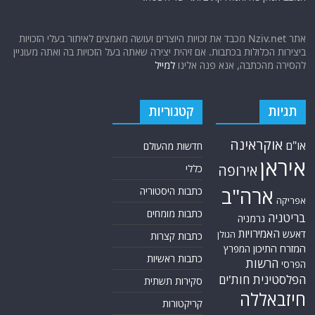
אתר Nziv.net מכבד את זכויות היוצרים ועושה מאמצים לאיתור בעלי הזכויות
ביצירות הכלולות בכתבות. אם זיהית יצירה שאתה בעל הזכויות בה ואתה מעוניין
להסירה מהכתבה, אנא פנה אלינו
למייל
תגיות
קטגוריות
אוקראינה
או"ם
חדשות מהעולם
איראן
אירופה
כללי
ארה"ב
כתבות היסטוריה
אפריקה
כתבות מומחים
בריטניה
גרמניה
האמירויות
דאעש
הגולן
כתבות קצרות
המזרח התיכון
המפרץ
כתבות ראשיות
הרשות
הפרסי
הפלסטינית
חות'ים
סקירות תשתית
חיזבאללה
קריקטורות