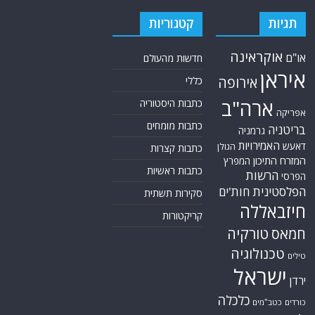
תגיות
קטגוריות
אוקראינה
או"ם
חדשות מהעולם
איראן
אירופה
כללי
ארה"ב
כתבות היסטוריה
אפריקה
כתבות מומחים
בריטניה
גרמניה
האמירויות
דאעש
הגולן
כתבות קצרות
המזרח התיכון
המפרץ
כתבות ראשיות
הרשות
הפרסי
הפלסטינית
חות'ים
סקירות תשתית
חיזבאללה
קריקטורות
טורקיה
חמאס
טכנולוגיה
טילים
ישראל
ירדן
כלכלה
כורדים
כטב"מים