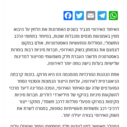
F
T
E
T
W
a
w
m
el
h
האיחוד האירופי מגביר בשנים האחרונות את הלחץ על היבוא
c
itt
ai
e
at
מסין באמצעות מכסים ומגבלות שונות, במיוחד בתחומי הרכב
e
er
l
g
s
החשמלי, הסוללות והתעשיות האסטרטגיות. אולם במקום
b
ra
A
לצמצם את נוכחותן בשוק האירופי, חברות סיניות רבות בוחרות
באסטרטגיה חדשה' העברת חלק משמעותי מהייצור למדינות
o
m
p
שלישיות בעלות גישה נוחה יותר לאירופה.
o
p
אחת הנהנות המרכזיות מהמגמה הזו היא מרוקו. בזכות קרבתה
k
הגיאוגרפית לאירופה, עלויות הייצור הנמוכות והסכמי הסחר
המועדפים שלה עם האיחוד האירופי, הפכה המדינה ליעד מרכזי
להשקעות סיניות בהיקף של מיליארדי דולרים. חברות סיניות
מקימות במרוקו מפעלי סוללות לרכב חשמלי, מתקני ייצור
לרכיבי רכב ותשתיות תעשייתיות נוספות, במטרה לשרת את
השוק האירופי בצורה יעילה יותר.
המהלך מאפשר לסין לעקוף חלק ממחסומי הסחר שהוטלו עליה,