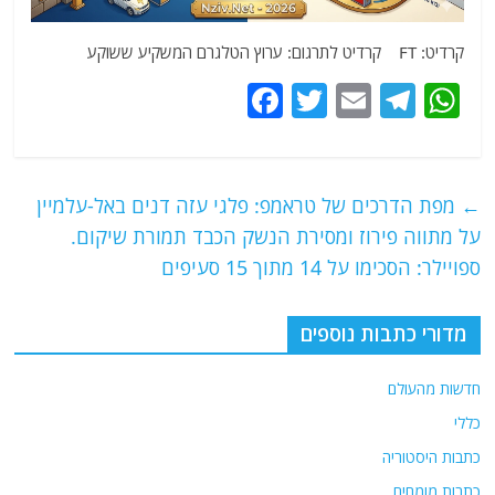
קרדיט: FT קרדיט לתרגום: ערוץ הטלגרם המשקיע ששוקע
F
T
E
T
W
a
w
m
el
h
c
itt
ai
e
at
e
er
l
g
s
←
מפת הדרכים של טראמפ: פלגי עזה דנים באל-עלמיין
b
ra
A
על מתווה פירוז ומסירת הנשק הכבד תמורת שיקום.
o
m
p
ספויילר: הסכימו על 14 מתוך 15 סעיפים
o
p
מדורי כתבות נוספים
k
חדשות מהעולם
כללי
כתבות היסטוריה
כתבות מומחים