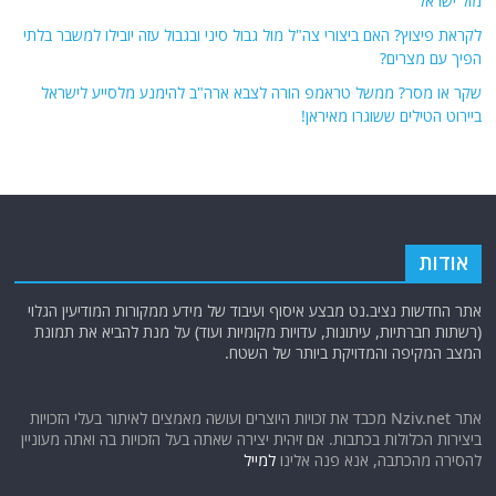
מול ישראל
לקראת פיצוץ? האם ביצורי צה"ל מול גבול סיני ובגבול עזה יובילו למשבר בלתי
הפיך עם מצרים?
שקר או מסר? ממשל טראמפ הורה לצבא ארה"ב להימנע מלסייע לישראל
ביירוט הטילים ששוגרו מאיראן!
אודות
אתר החדשות נציב.נט מבצע איסוף ועיבוד של מידע ממקורות המודיעין הגלוי
(רשתות חברתיות, עיתונות, עדויות מקומיות ועוד) על מנת להביא את תמונת
המצב המקיפה והמדויקת ביותר של השטח.
אתר Nziv.net מכבד את זכויות היוצרים ועושה מאמצים לאיתור בעלי הזכויות
ביצירות הכלולות בכתבות. אם זיהית יצירה שאתה בעל הזכויות בה ואתה מעוניין
להסירה מהכתבה, אנא פנה אלינו
למייל