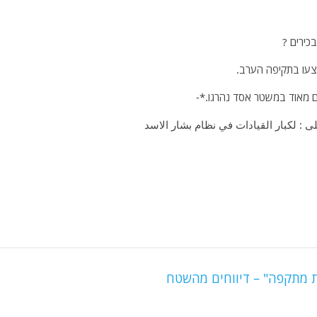
כירים ?
פצעו בתקיפה הערב.
 מאוד במשטר אסד נהרגו.*-
 : لكبار القيادات في نظام بشار الاسد
ת מתקפה" – דיווחים מהשטח