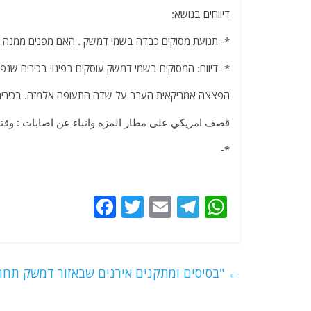
דיווחים בנושא:
*- תנועת מסוקים כבדה בשמי דמשק . האם מפנים ממנה ב
*- דיווח: המסוקים בשמי דמשק עוסקים בפינוי בכירים שנ
הפצצה אמריקאית הערב על שדה התעופה אלמזה. בכירים
قصف امريكي على مطار المزه وانباء عن اصابات : وقتلى
*-
F
T
E
T
W
a
w
m
el
h
c
itt
ai
e
at
e
er
l
g
s
←
"בסיסים ומתקנים אירנים שבאזור דמשק תח
b
ra
A