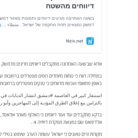
אלא שבשעה האחרונה מתקבלים דיווחים חריגים מדמשק ה
בתחילה דווח כי כוחות מיוחדים רוסים מפטרלים ברחובות ש
באופן פתאומי ועכשיו מדווחים כי טנקים מפטרלים ברחובו
استنفار كبير في العاصمة #دمشق انتشار الدبابات في
بالتزامن مع إغلاق الطرق المؤدية إلى المهاجرين وأبو رم
אלדימאס שם נמצאת מפקדת דיויזיה 4 .
מקורות זרים טוענים כי ישראל עשתה הערב שימוש בטילי