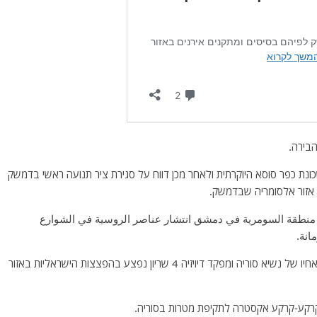
בירה.
כונת כפר סוסא היוקרתית ולאחר מכן דווח על סגירת ציר תנועה ראשי בדמשק
ת אזור אלסומריה שבדמשק.
 منطقة السومرية في دمشق انتشار عناصر الروسية في الشوارع
انة.
ברקע מתקבלים עוד ועוד דיווחים כי האלוף מאהר אלאסד,אחיו של נשיא סוריה ומפקד דיויזיה 4 שריון נפצע בהפצצות הישראליות באזור
 קרקע-קרקע אקסטרה לתקיפת מטרות בסוריה.