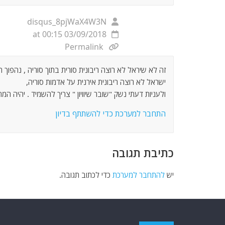
disqus_8pjWaX4W3N
03/09/2018 at 00:15
Permalink
זה לא שיראל לא רוצה ריבונית סורית בתוך סוריה , נהפוך הו
ישראל לא רוצה ריבונית אירנית על אדמות סוריה,
ולעניות דעתי נשק "שובר שיוויון " צריך להשמיד . יהיה המח
התחבר למערכת כדי להשתתף בדיון
כתיבת תגובה
יש
להתחבר למערכת
כדי לכתוב תגובה.