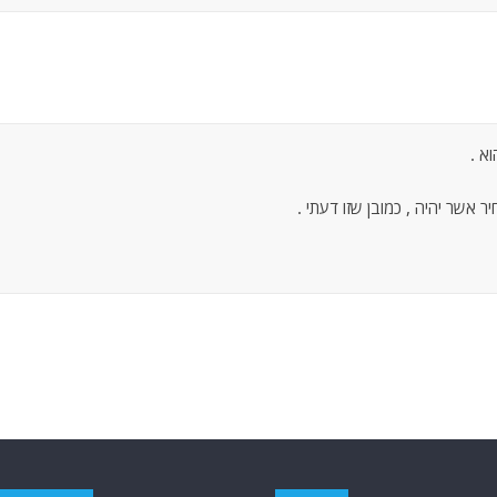
א .
יר אשר יהיה , כמובן שזו דעתי .