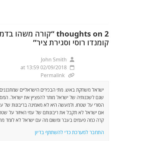
o
m
p
o
p
k
2 thoughts on “
קורה משהו בדמש
קומנדו רוסי וסגירת ציר
”
John Smith
02/09/2018 at 13:59
Permalink
ישראל משחקת באש. מתי הבכירים הישראליים שמתכננים א
שגם לשכנותיה של ישראל מותר להפציץ את ישראל. המס
הסורי על שטחו. ולמעשה היא לא מאמינה בריבונות של ע
אם ישראל לא תקבל את ריבונותם של עמי האיזור על שטחם, 
קרה כמה פעמים בעבר ומשום מה עם ישראל לא לומד מהט
התחבר למערכת כדי להשתתף בדיון