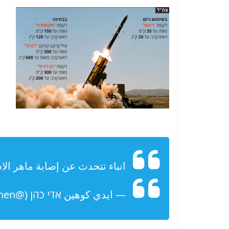
انباء تتحدث عن إصابة ماهر الاس
— ايدي كوهين אדי כהן (@EdyCohen)