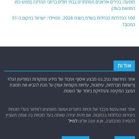
תופעה: בכירים איראנים מסתתרים בבתי חולים ברחבי המדינה (ממש כמו
החמאס בעזה)
100 הכלכלות הגדולות בעולם בשנת 2026. ספויילר: ישראל במקום ה-51
המכובד
אודות
אתר החדשות נציב.נט מבצע איסוף ועיבוד של מידע ממקורות המודיעין הגלוי
(רשתות חברתיות, עיתונות, עדויות מקומיות ועוד) על מנת להביא את תמונת
המצב המקיפה והמדויקת ביותר של השטח.
אתר Nziv.net מכבד את זכויות היוצרים ועושה מאמצים לאיתור בעלי הזכויות
ביצירות הכלולות בכתבות. אם זיהית יצירה שאתה בעל הזכויות בה ואתה מעוניין
להסירה מהכתבה, אנא פנה אלינו
למייל