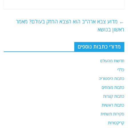
a
w
m
el
h
c
itt
ai
e
at
e
er
l
g
s
←
מדוע צבא ארה"ב הוא הצבא החזק בעולם? מאמר
b
ra
A
ראשון בנושא
o
m
p
o
p
מדורי כתבות נוספים
k
חדשות מהעולם
כללי
כתבות היסטוריה
כתבות מומחים
כתבות קצרות
כתבות ראשיות
סקירות תשתית
קריקטורות