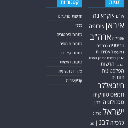
תגיות
קטגוריות
אוקראינה
או"ם
חדשות מהעולם
איראן
אירופה
כללי
ארה"ב
כתבות היסטוריה
אפריקה
כתבות מומחים
בריטניה
גרמניה
האמירויות
דאעש
כתבות קצרות
הגולן
הסכם
המזרח התיכון
כתבות ראשיות
הרשות
הגרעין
הפלסטינית
סקירות תשתית
חות'ים
קריקטורות
חיזבאללה
חמאס
טורקיה
טכנולוגיה
ירדן
ישראל
כורדים
לבנון
כלכלה
לוב