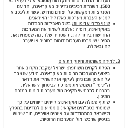
מערכות הגנה רוסיות מתקדמות (S-400 ואולי בעתיד S-
500). השמדת רכיבים נדירים באוקראינה, יחד עם
הסנקציות המקשות על ייצורם מחדש, עשויות לעכב או
למנוע העברת מערכות כאלו לידי האיראנים.
שינוי סדרי עדיפויות:
בשל האבידות הכבדות
באוקראינה, רוסיה נאלצת לשמור את המערכות
החדישות ביותר להגנת שטחיה שלה, מה שמפחית את
הסיכוי שייפרסו מערכות דומות בסוריה או יועברו
לחיזבאללה.
3. למידה משותפת וחיזוק התיאום
הפקת לקחים משותפת:
ישראל עוקבת מקרוב אחר
ביצועי המערכות הרוסיות באוקראינה. הידע שנצבר
על האופן שבו ניתן לעקוף או להשמיד את רדאר
ה"יניסיי" משמש את מערכת הביטחון הישראלית
בהכנות לתרחישי תקיפה מול מערכות דומות במזרח
התיכון.
שיתוף פעולה עם אוקראינה:
קיימים דיווחים על כך
שמומחי כטב"מים אוקראינים מסייעים למדינות במפרץ
ולישראל בהתמודדות עם איומים אוויריים, תוך שימוש
בניסיון שרכשו מול המערכות הרוסיות.