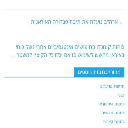
a
w
m
el
h
c
itt
ai
e
at
e
er
l
g
s
←
ארה"ב נועלת את תיבת פנדורה האיראנית
b
ra
A
o
m
p
o
p
כוחות קומנדו בחיפושים אינטנסיביים אחרי נשק כימי
באיראן מחשש לשימוש בו אם יכלו כל הקיצין למשטר
→
k
מדורי כתבות נוספים
חדשות מהעולם
כללי
כתבות היסטוריה
כתבות מומחים
כתבות קצרות