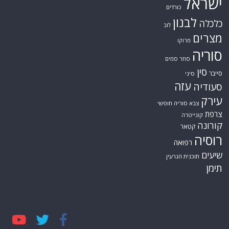
ישראל
כורדים
לבנון
כלכלה
לוב
מצרים
מרוקו
סוריה
סחר סמים
סין
סייבר
סיני
עזה
סעודיה
עירק
צבא סוריה חופשי
צרפת
קונייטרה
קורונה
קטאר
רוסיה
רפואה
שיעים
תוכנית הגרעין
תימן