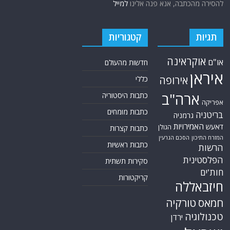
להסירה מהכתבה, אנא פנה אלינו
למייל
תגיות
קטגוריות
אוקראינה
או"ם
חדשות מהעולם
איראן
אירופה
כללי
ארה"ב
כתבות היסטוריה
אפריקה
כתבות מומחים
בריטניה
גרמניה
האמירויות
דאעש
הגולן
כתבות קצרות
הסכם הגרעין
המזרח התיכון
כתבות ראשיות
הרשות
הפלסטינית
סקירות תשתית
חות'ים
קריקטורות
חיזבאללה
חמאס
טורקיה
טכנולוגיה
ירדן