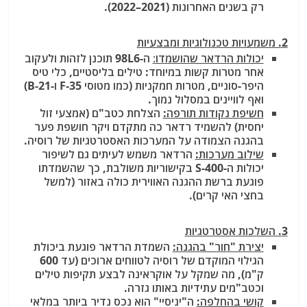
רק בשנים האחרונות (2021–2022).
2. משמעויות טכנולוגיות ומבצעיות
יכולות הרדאר שהושמדו
:
ה-98L6 תוכנן לזהות ולעקוב
אחר מטרות קשות במיוחד: טילים בליסטיים, כלי טיס
היפר-סוניים, מטרות חמקניות (כמו מטוסי F-35 ו-B-21)
ואף לוויינים במסלול נמוך.
חשיפת נקודות תורפה:
הצלחת כטב"ם (אמצעי זול
יחסית) להשמיד רדאר כה מתקדם ויקר חושפת פער
בהגנה הצמודה על המערכות האסטרטגיות של רוסיה.
שילוב מערכות:
הרדאר משמש לעיתים גם לשיפור
יכולות ה-S-400 בקישוריות משולבת, כך שהשמדתו
פוגעת ברשת ההגנה האווירית כולה באזור (למשל
בחצי האי קרים).
3. השלכות אסטרטגיות
יצירת "חור" בהגנה:
השמדת הרדאר פוגעת ביכולת
הגילוי המוקדם של רוסיה לטווחים ארוכים (עד 600
ק"מ), מה שמקל על אוקראינה לבצע תקיפות טילים
וכטב"מים עתידיות באותו גזרה.
קושי בהחלפה:
ה"יניסיי" הוא נכס נדיר ביותר במלאי