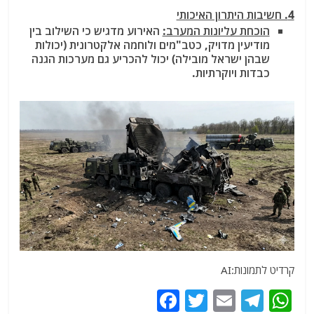
4. חשיבות היתרון האיכותי
הוכחת עליונות המערב:
האירוע מדגיש כי השילוב בין
מודיעין מדויק, כטב"מים ולוחמה אלקטרונית (יכולות
שבהן ישראל מובילה) יכול להכריע גם מערכות הגנה
כבדות ויוקרתיות.
קרדיט לתמונות:AI
F
T
E
T
W