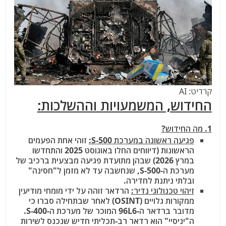
קרדיט: AI
החידוש, המשמעויות וההשלכות:
1. מה החידוש?
פגיעה ראשונה במערכת S-500:
זוהי אחת הפעמים
הראשונות (דיווחים החלו באוגוסט 2025 והתחדשו
במרץ 2026) שבהן מתועדת פגיעה מבצעית ברכיב של
מערכת ה-S-500, שנחשבה עד לא מזמן ל"חסינה"
ובלתי ניתנת לחדירה.
זיהוי טכנולוגי נדיר:
הרדאר זוהה על ידי מומחי מודיעין
ממקורות גלויים (OSINT) לאחר שבתחילה סברו כי
מדובר ברדאר ה-96L6 המוכר של מערכת ה-S-400.
ה"יניסיי" הוא רדאר רב-תכליתי חדיש שנכנס לשירות