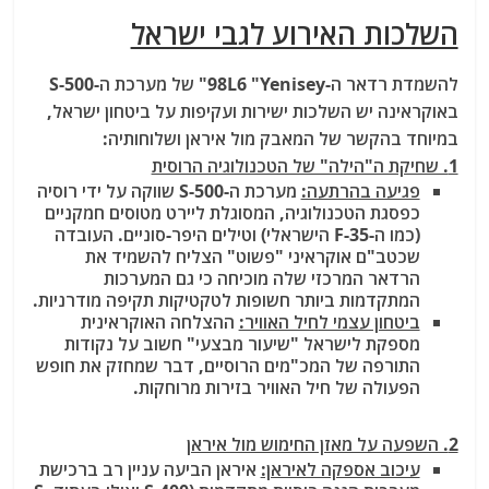
השלכות האירוע לגבי ישראל
להשמדת רדאר ה-98L6 "Yenisey" של מערכת ה-S-500
באוקראינה יש השלכות ישירות ועקיפות על ביטחון ישראל,
במיוחד בהקשר של המאבק מול איראן ושלוחותיה:
1. שחיקת ה"הילה" של הטכנולוגיה הרוסית
פגיעה בהרתעה:
מערכת ה-S-500 שווקה על ידי רוסיה
כפסגת הטכנולוגיה, המסוגלת ליירט מטוסים חמקניים
(כמו ה-F-35 הישראלי) וטילים היפר-סוניים. העובדה
שכטב"ם אוקראיני "פשוט" הצליח להשמיד את
הרדאר המרכזי שלה מוכיחה כי גם המערכות
המתקדמות ביותר חשופות לטקטיקות תקיפה מודרניות.
ביטחון עצמי לחיל האוויר:
ההצלחה האוקראינית
מספקת לישראל "שיעור מבצעי" חשוב על נקודות
התורפה של המכ"מים הרוסיים, דבר שמחזק את חופש
הפעולה של חיל האוויר בזירות מרוחקות.
2. השפעה על מאזן החימוש מול איראן
עיכוב אספקה לאיראן:
איראן הביעה עניין רב ברכישת