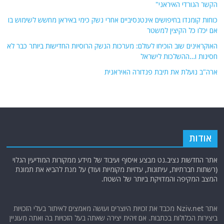
הקשר הגורדי האיראני"
כוחות קומנדו בחיפושים אינטנסיביים אחרי נשק כימי באיראן מחשש לשימוש בו
אם יכלו כל הקיצין למשטר
האוקראינים שוב הוכיחו לעולם: מערכות הנשק הרוסיות החדישות ביותר כבר לא
חסינות ו…ההשלכות לישראל
ארה"ב נועלת את תיבת פנדורה האיראנית
אודות
אתר החדשות נציב.נט מבצע איסוף ועיבוד של מידע ממקורות המודיעין הגלוי
(רשתות חברתיות, עיתונות, עדויות מקומיות ועוד) על מנת להביא את תמונת
המצב המקיפה והמדויקת ביותר של השטח.
אתר Nziv.net מכבד את זכויות היוצרים ועושה מאמצים לאיתור בעלי הזכויות
ביצירות הכלולות בכתבות. אם זיהית יצירה שאתה בעל הזכויות בה ואתה מעוניין