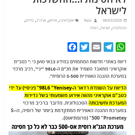
לישראל
,
,
,
,
08/03/2026
Nziv
אוקראינה
איראן
ארה"ב
טילים
,
,
טכנולוגיה
ישראל
רוסיה
F
T
E
T
W
a
w
m
el
h
דיווח באתרי חדשות המתמחים במידע צבאי טוען כי :"
כטב"מ
c
itt
ai
e
at
אוקראיני מתאבד השמיד את מכ"ם ה-98L6 "יני", רכיב מרכזי
e
er
l
g
s
במערכת ההגנה האווירית S-500 הרוסית".
b
ra
A
הדיווח על השמדת רדאר ה-98L6 "Yenisey" (יניסיי) על ידי
o
m
p
כטב"ם אוקראיני מהווה אירוע משמעותי בשל נדירות
o
p
המערכת וחשיבותה
הטכנולוגית. מדובר ברכיב מרכזי
במערכת ההגנה האווירית המתקדמת ביותר של רוסיה, ה-S-
k
500 "Prometey" (פרומתיאוס).