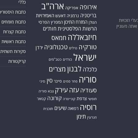
כללי
ארה"ב
אירופה
אפריקה
כתבות היסטוריה
בריטניה
האמירויות
גרמניה
דאעש
בעלי הזכויות
המזרח התיכון
כתבות מומחים
המפרץ הפרסי
הגולן
אתה מעוניין
הרשות הפלסטינית
חות'ים
כתבות קצרות
חיזבאללה
חמאס
כתבות ראשיות
טורקיה
טכנולוגיה
ירדן
טילים
סקירות תשתית
ישראל
כורדים
כטב"מים
קריקטורות
לבנון
מצרים
כלכלה
סוריה
סין
סייבר
סיני
סחר סמים
עזה
עירק
סעודיה
צבא סוריה
קורונה
צרפת
קטאר
חופשי
קונייטרה
רוסיה
שיעים
רפואה
תוכנית
תימן
הגרעין