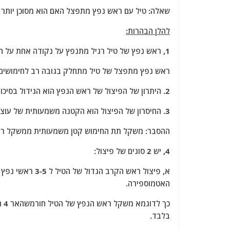
a
w
m
el
h
שאלה: טיל עם ראש נפץ מתפצל האם הוא מסוכן יותר 
c
itt
ai
e
at
e
er
l
g
s
להלן הבהרות:
b
ra
A
1, ראש נפץ של טיל רגיל מתנפץ על נקודה אחת על הקרקע.
o
m
p
ראש נפץ מתפצל של טיל מתחלק בגובה רב לחימושים
o
p
2. היתרון של הפיצול של ראש הנפץ הוא הגידול בסיכוי לפגוע ביעד ולגרום להרג, נפגעים ונזק.
k
3. החיסרון של הפיצול הוא הקטנה משמעותית של עוצמת הפיצוץ.
ההסבר: משקל תת החימוש קטן משמעותית ממשקל ראש
4, יש 2 סוגים של פיצול:
א, פיצול ראש הקרב הגדול של הטיל ל 3-5 ראשי נפץ גדולים יחסית.
האטמוספירה.
בלבד.