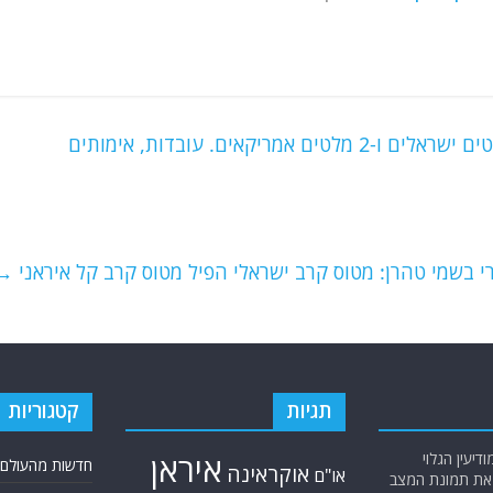
משמרות המהפכה האיראנים: היפלנו 19 מל"טים ישראלים ו-2 מלטים אמריקאים. עובדות, אימותים
י בשמי טהרן: מטוס קרב ישראלי הפיל מטוס קרב קל איראני
→
תגיות
קטגוריות
יעין הגלוי
איראן
חדשות מהעולם
אוקראינה
או"ם
א את תמונת המצב