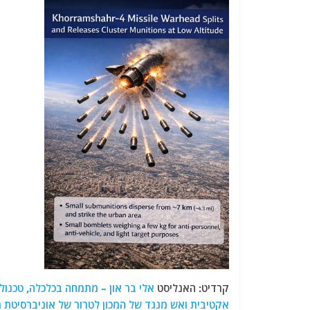
קרדיט: האנליסט
אלי בר און – מתמחה בכלכלה, טכנולו
אקטיבית ואש מנגד של המכון לטרור של אוניברסיטת רי