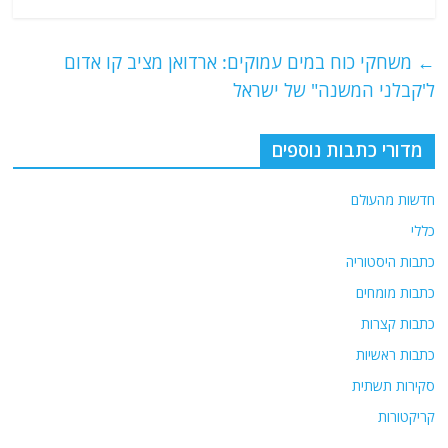
c
itt
ai
e
at
e
er
l
g
s
←
משחקי כוח במים עמוקים: ארדואן מציב קו אדום
b
ra
A
ל'קבלני המשנה" של ישראל
o
m
p
o
p
מדורי כתבות נוספים
k
חדשות מהעולם
כללי
כתבות היסטוריה
כתבות מומחים
כתבות קצרות
כתבות ראשיות
סקירות תשתית
קריקטורות