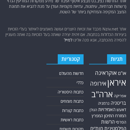
אתר החדשות נציב.נט מבצע איסוף ועיבוד של מידע ממקורות המודיעין הגלוי
(רשתות חברתיות, עיתונות, עדויות מקומיות ועוד) על מנת להביא את תמונת
המצב המקיפה והמדויקת ביותר של השטח.
אתר Nziv.net מכבד את זכויות היוצרים ועושה מאמצים לאיתור בעלי הזכויות
ביצירות הכלולות בכתבות. אם זיהית יצירה שאתה בעל הזכויות בה ואתה מעוניין
להסירה מהכתבה, אנא פנה אלינו
למייל
תגיות
קטגוריות
אוקראינה
או"ם
חדשות מהעולם
איראן
אירופה
כללי
ארה"ב
כתבות היסטוריה
אפריקה
כתבות מומחים
בריטניה
גרמניה
האמירויות
דאעש
הגולן
כתבות קצרות
המזרח התיכון
המפרץ
כתבות ראשיות
הרשות
הפרסי
הפלסטינית
חות'ים
סקירות תשתית