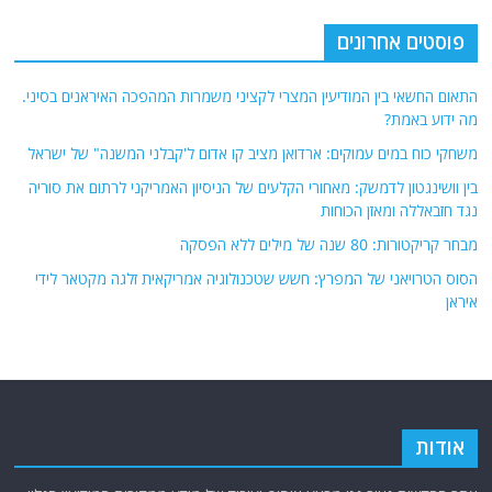
פוסטים אחרונים
התאום החשאי בין המודיעין המצרי לקציני משמרות המהפכה האיראנים בסיני.
מה ידוע באמת?
משחקי כוח במים עמוקים: ארדואן מציב קו אדום ל'קבלני המשנה" של ישראל
בין וושינגטון לדמשק: מאחורי הקלעים של הניסיון האמריקני לרתום את סוריה
נגד חזבאללה ומאזן הכוחות
מבחר קריקטורות: 80 שנה של מילים ללא הפסקה
הסוס הטרויאני של המפרץ: חשש שטכנולוגיה אמריקאית זלגה מקטאר לידי
איראן
אודות