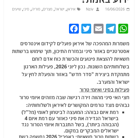
,
,
,
,
,
16/06/2026
Nziv
איראן
ישראל
מצרים
סוריה
סיני
שיעים
F
T
E
T
W
a
w
m
el
h
משמרות המהפכה של איראן פועלים לקידום אינטרסים
c
itt
ai
e
at
אסטרטגיים באזור סיני ובמזרח התיכון, תוך שימוש ברשתות
e
er
l
g
s
חשאיות להוצאת פיגועים והכשרת כוח אדם לוחם
b
ra
A
בשלוחותיהם השונות. נכון ליוני 2026, פעילות הארגון
מתמקדת ביצירת "סדר חדש" באזור והפעלת לחץ על
o
m
p
ישראל והמערב.
o
p
פעילות בסיני ואיומי טרור
k
חצי האי סיני מהווה זירה רגישה שבה מזוהים איומי טרור
גבוהים מצד גורמים המקושרים לאיראן ולשלוחותיה:
רמת איום גבוהה:
המועצה לביטחון לאומי (מל"ל)
בישראל הגדירה את סיני כאזור עם רמת איום 4
(הגבוהה ביותר), בשל התגברות איומי הטרור נגד
ישראלים המבקרים במקום.
רשתות טרור חשאיות:
באפריל 2026 נחשפה רשת