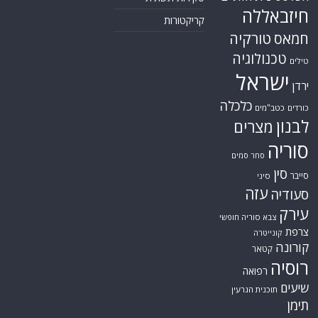
חיזבאללה
קריקטורות
טורקיה
חמאס
טכנולוגיה
טילים
ישראל
ירדן
כלכלה
כורדים
כטב"מים
לבנון
מצרים
סוריה
סחר סמים
סין
סייבר
סיני
עזה
סעודיה
עירק
צבא סוריה חופשי
צרפת
קונייטרה
קורונה
קטאר
רוסיה
רפואה
שיעים
תוכנית הגרעין
תימן