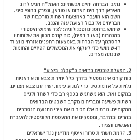
נתיבי הברחה ימיים ויבשתיים: האמל"ח מגיע לרוב
מאיראן דרך הים האדום או סודאן, ונפרק בחופי סיני.
משם הוא מועבר באמצעות רשתות מורכבות של
מבריחים אל גבול רצועת עזה והנגב.
שימוש ברחפנים וטכנולוגיה: לצד שימוש היסטורי
במנהרות (באזור רפיח), כוח קודס מכוון את שלוחותיו
להסתמך על הברחות באמצעות רחפנים אזרחיים וציוד
דו-שימושי כדי לעקוף את המכשולים הפיזיים והחומות
שבנתה מצרים.
2. הפעלת שבטים בדואים כ"קבלני ביצוע"
כוח קודס אינו מפעיל בדרך כלל יחידות צבאיות איראניות
גלויות על אדמת סיני כדי למנוע עימות ישיר עם צבא מצרים.
במקום זאת, הוא משתמש בכסף רב כדי לשחד ולגייס
רשתות פשיעה ומבריחים מקרב השבטים הבדואים
המקומיים. גורמים אלו מכירים את צירי התנועה הנסתרים
בהרים ובמדבר, ומספקים את המעטפת הלוגיסטית להעברת
האנשים והציוד.
3. הקמת תשתיות טרור ואיסוף מודיעין נגד ישראלים