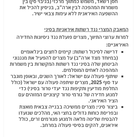
חסן רשאד, משמש כמתווך מרכזי (בגיבוי סין) בין
משמרות המהפכה לבין ארה"ב, בניסיון להכיל את
ההשפעה האיראנית ללא עימות צבאי ישיר.
המאבק המצרי נגד רשתות איראניות בסיני
למרות ערוצי התיווך, מצרים פועלת נגד ניסיונות החדירה
האיראניים:
דרישה לסיכול רשתות: קיימים לחצים בינלאומיים
(במיוחד מצד ארה"ב) על מצרים להפעיל את מנגנוני
הביטחון שלה בסיני נגד רשתות המקשרות בין משמרות
המהפכה לאחים המוסלמים.
שיתוף פעולה עם ישראל: לאורך השנים, ובאופן מוגבר
עד סוף 2025, מצרים שיתפה פעולה עם ישראל (כולל
החלפת מודיעין ותקיפות נגד יעדי טרור בסיני) כדי
למנוע חדירה של גורמי טרור קיצוניים המזוהים עם
הציר האיראני.
ביצור סיני: מצרים ממשיכה בבנייה צבאית מואצת
ובפריסת כוחות גדולים בחצי האי, מהלכים שנועדו
להבטיח שליטה מלאה ולמנוע מגורמים זרים, כולל
איראנים, להקים בסיסי פעולה במרחב.