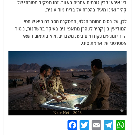
בין איראן לבין גורמים אחרים באזור. זהו תפקיד מסורתי של
קהיר ואינו מעיד בהכרח על ברית מודיעינית.
לכן, על בסיס החומר הגלוי, המסקנה הסבירה היא שיחסי
המודיעין בין קהיר לטהרן מתאפיינים בעיקר בחשדנות, ניטור
הדדי ומגעים נקודתיים בעת משברים, ולא בתיאום חשאי
אסטרטגי על אדמת סיני.
F
T
E
T
W
a
w
m
el
h