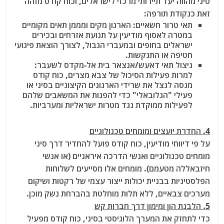
סיני מהווה יעד תיירותי מרכזי לישראלים, וכוח קודס מזהה
זאת כנקודת תורפה:
תאי טרור חשאיים: הארגון מקים ומממן תאים מקומיים
במטרה לאסוף מודיעין על תנועת אזרחים ובכירים
ישראלים בחופים ובמעברי הגבול, לצורך הוצאת פיגועי
חטיפה או התנקשות.
ניצול תאי דאעש/אנצאר בית אל-מקדס לשעבר:
למרות פעילות הסיכול של צבא מצרים, כוח קודס
מנסה לנצל את שרידי הארגונים הקיצוניים בסיני או
פעילי "הגלובאלי" כדי להפנות את המשאבים שלהם
לפעילות ממוקדת נגד מטרות ישראליות ומערביות.
4. החדרת יועצים ומומחים טכנולוגיים
על פי דיווחי מודיעין, כוח קודס פועל להחדיר דרך סיני
מומחים טכנולוגיים ואנשי הדרכה איראניים (או אנשי
חיזבאללה מטעמם). מומחים אלו מסייעים לשלוחות
הפלסטיניות בבניית יכולות ייצור עצמי של רקטות ושיקום
מערכים צבאיים, ללא תלות מוחלטת בהברחת נשק מוכן.
5. הלבנת הון ומימון דרך חברות קש
כדי לתחזק את המערך הלוגיסטי בסיני, כוח קודס מפעיל