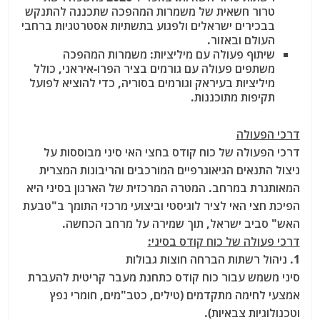
טרור חשאית של משמרות המהפכה שתכננה להתנקש
בבכירים ישראלים ולפגוע בתשתיות אסטרטגיות ברחבי
העולם ובאזור.
שיתוף פעולה עם מיליציות:
משמרות המהפכה
משתפים פעולה עם גורמים בציר הפרו-איראני, כולל
מיליציות בעיראק וגורמים בסוריה, כדי להוציא לפועל
תקיפות מתוכננות.
דרכי הפעולה
דרכי הפעולה של כוח קודס בחצי האי סיני מבוססות על
ניצול התנאים הגיאוגרפיים המורכבים והריבונות המצרית
המאותגרת במרחב. המטרה המרכזית של הארגון בסיני היא
הפיכת חצי האי לציר לוגיסטי וביצועי מרכזי התומך ב"טבעת
האש" סביב ישראל, תוך שמירה על מרחב הכחשה.
דרכי פעולה של כוח קודס בסיני:
1. ניהול רשתות הברחה חוצות גבולות
סיני משמש עבור כוח קודס כתחנת מעבר קריטית להעברת
אמצעי לחימה מתקדמים (טילים, כטב"מים, חומרי נפץ
וטכנולוגיות צבאיות).