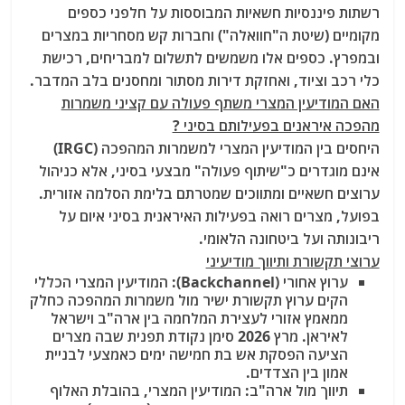
רשתות פיננסיות חשאיות המבוססות על חלפני כספים
מקומיים (שיטת ה"חוואלה") וחברות קש מסחריות במצרים
ובמפרץ. כספים אלו משמשים לתשלום למבריחים, רכישת
כלי רכב וציוד, ואחזקת דירות מסתור ומחסנים בלב המדבר.
האם המודיעין המצרי משתף פעולה עם קציני משמרות
מהפכה איראנים בפעילותם בסיני ?
היחסים בין המודיעין המצרי למשמרות המהפכה (IRGC)
אינם מוגדרים כ"שיתוף פעולה" מבצעי בסיני, אלא כניהול
ערוצים חשאיים ומתווכים שמטרתם בלימת הסלמה אזורית.
בפועל, מצרים רואה בפעילות האיראנית בסיני איום על
ריבונותה ועל ביטחונה הלאומי.
ערוצי תקשורת ותיווך מודיעיני
ערוץ אחורי (Backchannel): המודיעין המצרי הכללי
הקים ערוץ תקשורת ישיר מול משמרות המהפכה כחלק
ממאמץ אזורי לעצירת המלחמה בין ארה"ב וישראל
לאיראן. מרץ 2026 סימן נקודת תפנית שבה מצרים
הציעה הפסקת אש בת חמישה ימים כאמצעי לבניית
אמון בין הצדדים.
תיווך מול ארה"ב: המודיעין המצרי, בהובלת האלוף