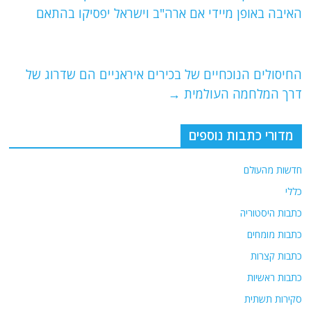
b
ra
A
האיבה באופן מיידי אם ארה"ב וישראל יפסיקו בהתאם
o
m
p
o
p
החיסולים הנוכחיים של בכירים איראניים הם שדרוג של
k
דרך המלחמה העולמית
→
מדורי כתבות נוספים
חדשות מהעולם
כללי
כתבות היסטוריה
כתבות מומחים
כתבות קצרות
כתבות ראשיות
סקירות תשתית