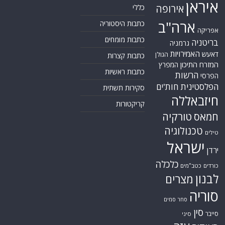
איראן
אירופה
כללי
ארה"ב
כתבות היסטוריה
אפריקה
כתבות מומחים
בריטניה
גרמניה
האמירויות
דאעש
הגולן
כתבות קצרות
המזרח התיכון
המפרץ
כתבות ראשיות
הרשות
הפרסי
הפלסטינית
חות'ים
סקירות תשתית
חיזבאללה
קריקטורות
טורקיה
חמאס
טכנולוגיה
טילים
ישראל
ירדן
כלכלה
כורדים
כטב"מים
לבנון
מצרים
סוריה
סחר סמים
סין
סייבר
סיני