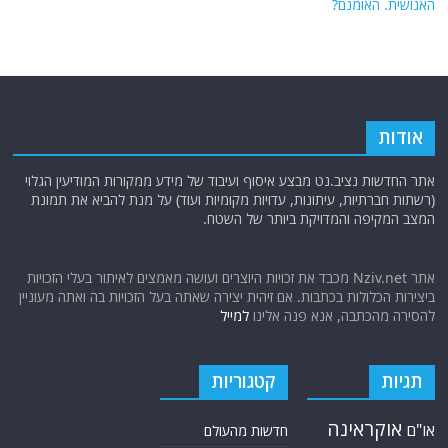
האנושית. האומנם?
אודות
אתר החדשות נציב.נט מבצע איסוף ועיבוד של מידע ממקורות המודיעין הגלוי
(רשתות חברתיות, עיתונות, עדויות מקומיות ועוד) על מנת להביא את תמונת
המצב המקיפה והמדויקת ביותר של השטח.
אתר Nziv.net מכבד את זכויות היוצרים ועושה מאמצים לאיתור בעלי הזכויות
ביצירות הכלולות בכתבות. אם זיהית יצירה שאתה בעל הזכויות בה ואתה מעוניין
להסירה מהכתבה, אנא פנה אלינו
למייל
תגיות
קטגוריות
אוקראינה
או"ם
חדשות מהעולם