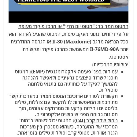
המטוס המדובר: "מטוס יום הדין" או מרכז פיקוד מעופף
על פי דיווחים ונתוני מעקב טיסות, המטוס שהגיע לאיראן הוא
ככל הנראה מדגם Il-80 (Maxdome) או הגרסה המודרנית
יותר Il-76MD-90A המשמשת כמרכז פיקוד ותקשורת
אסטרטגי.
יכולותיו המרכזיות:
עמידות בפני פעימה אלקטרומגנטית (EMP):
המטוס
תוכנן לשרוד פיצוצים גרעיניים ולאפשר להנהגה
להמשיך לפקד על כוחותיה גם בתנאי מלחמה
טוטאלית.
תקשורת לטווחים ארוכים: המטוס מצויד במערכות קשר
מתוחכמות המאפשרות לו לתקשר עם צוללות, טילים
בליסטיים ויחידות קרקעיות ממרחקים עצומים, תוך
חסינות גבוהה מפני שיבושים אלקטרוניים.
ניהול שדה קרב (C4I):
המטוס יכול לשמש כ"מוח"
המרכזי של המערכה, כשהוא מסנכרן בין מערכות
הגנה אווירית, מטוסי קרב וסוללות טילים בזמן אמת.