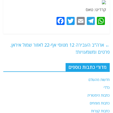
קרדיט: טאס
F
T
E
T
W
a
w
m
el
h
c
itt
ai
e
at
e
er
l
g
s
←
ארה"ב העבירה 12 מטוסי אף-22 לאזור שמול איראן.
b
ra
A
פרטים ומשמעויות!
o
m
p
o
p
מדורי כתבות נוספים
k
חדשות מהעולם
כללי
כתבות היסטוריה
כתבות מומחים
כתבות קצרות