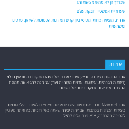
שבדרך הן לא ממש מציאותיות!
שערוריית אפשטיין חובקת עולם
ארה"ב מוציאה כוחות ומטוסי ביון יקרים ממדינות הסמוכות לאיראן. פרטים
ומשמעויות
אודות
אתר החדשות נציב.נט מבצע איסוף ועיבוד של מידע ממקורות המודיעין הגלוי
(רשתות חברתיות, עיתונות, עדויות מקומיות ועוד) על מנת להביא את תמונת
המצב המקיפה והמדויקת ביותר של השטח.
אתר Nziv.net מכבד את זכויות היוצרים ועושה מאמצים לאיתור בעלי הזכויות
ביצירות הכלולות בכתבות. אם זיהית יצירה שאתה בעל הזכויות בה ואתה מעוניין
להסירה מהכתבה, אנא פנה אלינו
למייל