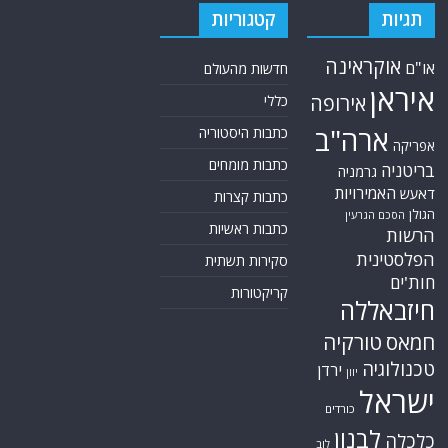
תגיות
קטגוריות
אוקראינה
או"ם
חדשות מהעולם
איראן
אירופה
כללי
ארה"ב
כתבות היסטוריה
אפריקה
כתבות מומחים
בריטניה
גרמניה
האמירויות
דאעש
כתבות קצרות
הגולן
הסכם הגרעין
כתבות ראשיות
הרשות
הפלסטינית
סקירות תשתית
חות'ים
קריקטורות
חיזבאללה
חמאס
טורקיה
טכנולוגיה
ירדן
יוון
ישראל
כורדים
לבנון
כלכלה
לוב