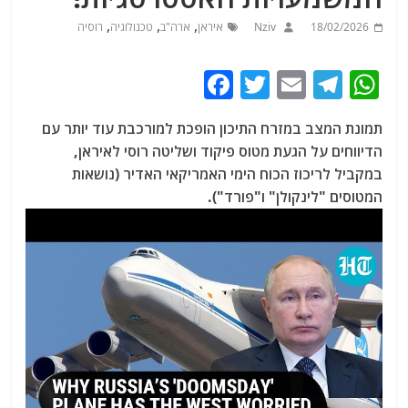
,
,
,
18/02/2026
Nziv
איראן
ארה"ב
טכנולוגיה
רוסיה
F
T
E
T
W
a
w
m
el
h
תמונת המצב במזרח התיכון הופכת למורכבת עוד יותר עם
c
itt
ai
e
at
הדיווחים על הגעת מטוס פיקוד ושליטה רוסי לאיראן,
e
er
l
g
s
במקביל לריכוז הכוח הימי האמריקאי האדיר (נושאות
b
ra
A
המטוסים "לינקולן" ו"פורד").
o
m
p
o
p
k