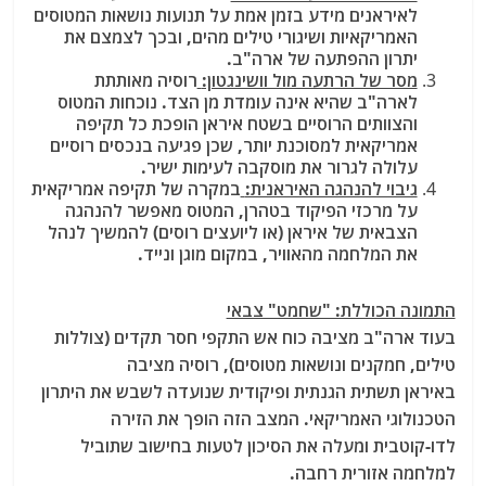
לאיראנים מידע בזמן אמת על תנועות נושאות המטוסים
האמריקאיות ושיגורי טילים מהים, ובכך לצמצם את
יתרון ההפתעה של ארה"ב.
מסר של הרתעה מול וושינגטון:
רוסיה מאותתת
לארה"ב שהיא אינה עומדת מן הצד. נוכחות המטוס
והצוותים הרוסיים בשטח איראן הופכת כל תקיפה
אמריקאית למסוכנת יותר, שכן פגיעה בנכסים רוסיים
עלולה לגרור את מוסקבה לעימות ישיר.
גיבוי להנהגה האיראנית:
במקרה של תקיפה אמריקאית
על מרכזי הפיקוד בטהרן, המטוס מאפשר להנהגה
הצבאית של איראן (או ליועצים רוסים) להמשיך לנהל
את המלחמה מהאוויר, במקום מוגן ונייד.
התמונה הכוללת: "שחמט" צבאי
בעוד ארה"ב מציבה כוח אש התקפי חסר תקדים (צוללות
טילים, חמקנים ונושאות מטוסים), רוסיה מציבה
באיראן תשתית הגנתית ופיקודית שנועדה לשבש את היתרון
הטכנולוגי האמריקאי. המצב הזה הופך את הזירה
לדו-קוטבית ומעלה את הסיכון לטעות בחישוב שתוביל
למלחמה אזורית רחבה.