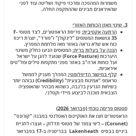
משמרות המהפכה ומרכזי פיקוד ושליטה עוד לפני
שהאיראנים מבינים שההתקפה החלה.
3. שינוי מאזן הכוחות האזורי
הרתעה אקטיבית:
פריסת הראפטורים, לצד מטוסי F-
35 ונושאות המטוסים "לינקולן" ו"פורד", יוצרת ריכוז
כוח אש שלא נראה באזור מאז מלחמת המפרץ.
הגנה על בעלות ברית:
המטוסים הגיעו כחלק משינוי
היערכות (Force Posture) שנועד להגן על ישראל
ועל כוחות ארה"ב באזור מפני מתקפות טילים ומל"טים
איראניות.
קלף במישור הדיפלומטי:
המהלך מעניק לממשל
טראמפ "אמינות מבצעית" (Credibility) גבוהה יותר
בשיחות הגרעין בז'נבה, כשהוא מבהיר שהאופציה
הצבאית מוכנה לביצוע מיידי וקטלני.
סטטוס פריסה נוכחי (פברואר 2026)
הראפטורים חצו את האוקיינוס האטלנטי במבנה "קורונט"
(Coronet) – ליווי צמוד של מטוסי תדלוק – ועצרו לחניית
ביניים בבסיס Lakenheath בבריטניה ב-17 בפברואר