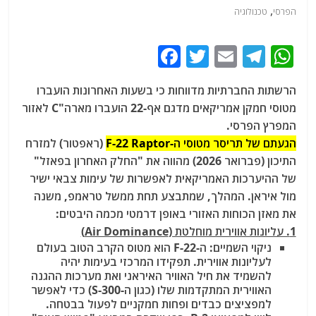
,
הפרסי
טכנולוגיה
F
T
E
T
W
a
w
m
el
h
הרשתות החברתיות מדווחות כי בשעות האחרונות הועברו
c
itt
ai
e
at
מטוסי חמקן אמריקאים מדגם אף-22 הועברו מארה"C לאזור
e
er
l
g
s
המפרץ הפרסי.
b
ra
A
הגעתם של תריסר מטוסי ה-F-22 Raptor
(ראפטור) למזרח
התיכון (פברואר 2026) מהווה את "החלק האחרון בפאזל"
o
m
p
של ההיערכות האמריקאית לאפשרות של עימות צבאי ישיר
o
p
מול איראן. המהלך, שמתבצע תחת ממשל טראמפ, משנה
k
את מאזן הכוחות האזורי באופן דרמטי מכמה היבטים:
1. עליונות אווירית מוחלטת (Air Dominance)
ניקוי השמיים:
ה-F-22 הוא מטוס הקרב הטוב בעולם
לעליונות אווירית. תפקידו המרכזי בעימות יהיה
להשמיד את חיל האוויר האיראני ואת מערכות ההגנה
האווירית המתקדמות שלו (כגון ה-S-300) כדי לאפשר
למפציצים כבדים ופחות חמקניים לפעול בבטחה.