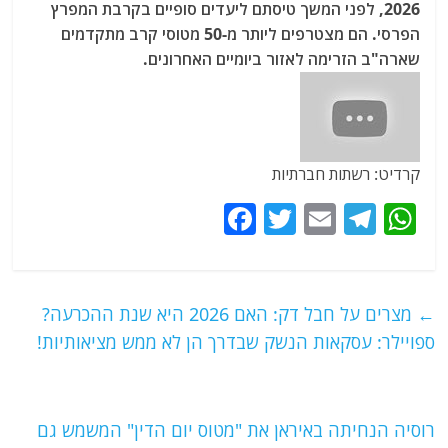
2026, לפני המשך טיסתם ליעדים סופיים בקרבת המפרץ
הפרסי. הם מצטרפים ליותר מ-50 מטוסי קרב מתקדמים
שארה"ב הזרימה לאזור ביומיים האחרונים.
קרדיט: רשתות חברתיות
F
T
E
T
W
a
w
m
el
h
c
itt
ai
e
at
e
er
l
g
s
←
מצרים על חבל דק: האם 2026 היא שנת ההכרעה?
b
ra
A
ספויילר: עסקאות הנשק שבדרך הן לא ממש מציאותיות!
o
m
p
o
p
רוסיה הנחיתה באיראן את "מטוס יום הדין" המשמש גם
k