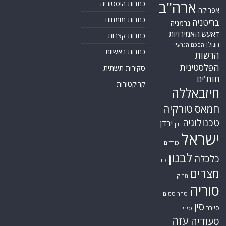
ארה"ב
כתבות היסטוריה
אפריקה
כתבות מומחים
בריטניה
גרמניה
האמירויות
דאעש
כתבות קצרות
הגולן
הסכם הגרעין
כתבות ראשיות
הרשות
הפלסטינית
סקירות תשתית
חות'ים
קריקטורות
חיזבאללה
חמאס
טורקיה
טכנולוגיה
ירדן
יוון
ישראל
כורדים
לבנון
כלכלה
לוב
מצרים
מרוקו
סוריה
סחר סמים
סין
סייבר
סיני
עזה
סעודיה