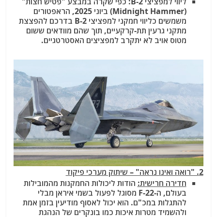
ליווי למפציצי B-2: כפי שקרה במבצע "פטיש חצות"
(Midnight Hammer) ביוני 2025, הראפטורים
משמשים כליווי חמקני למפציצי B-2 בדרכם להפצצת
מתקני גרעין תת-קרקעיים, תוך שהם מוודאים ששום
מטוס אויב לא יתקרב למפציצים האסטרטגיים.
2. "רואה ואינו נראה" – שיתוק מערכי פיקוד
חדירה חרישית:
הודות ליכולות החמקנות מהמובילות
בעולם, ה-F-22 מסוגל לפעול בשמי איראן מבלי
להתגלות במכ"ם. הוא יכול לאסוף מודיעין בזמן אמת
ולהשמיד מטרות איכות כמו בונקרים של הנהגת