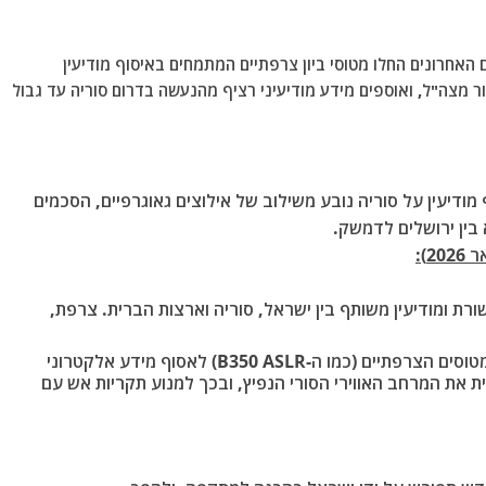
ם האחרונים החלו מטוסי ביון צרפתיים המתמחים באיסוף מודיעין
 מצה"ל, ואוספים מידע מודיעיני רציף מהנעשה בדרום סוריה עד גבול
ודיעין על סוריה נובע משילוב של אילוצים גאוגרפיים, הסכמים
 בין ירושלים לדמשק.
):
 2026), הוקם מנגנון תקשורת ומודיעין משותף בין ישראל, סוריה וארצות הברית. צרפת,
טיסה מעל ישראל מאפשרת למטוסים הצרפתיים (כמו ה-B350 ASLR) לאסוף מידע אלקטרוני
רשמית את המרחב האווירי הסורי הנפיץ, ובכך למנוע תקריות אש עם