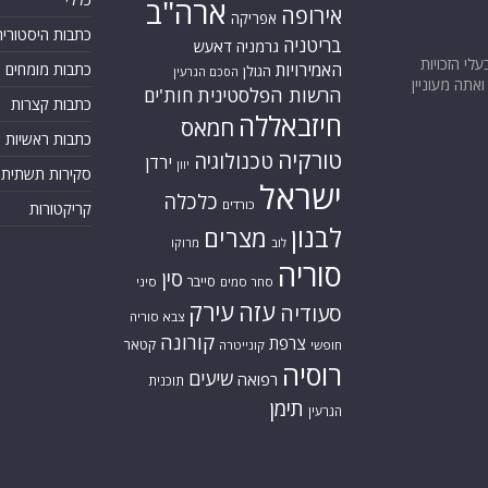
ארה"ב
אירופה
אפריקה
כתבות היסטוריה
בריטניה
גרמניה
דאעש
בעלי הזכויות
האמירויות
כתבות מומחים
הגולן
הסכם הגרעין
אתה מעוניין
הרשות הפלסטינית
חות'ים
כתבות קצרות
חיזבאללה
חמאס
כתבות ראשיות
טורקיה
טכנולוגיה
ירדן
יוון
סקירות תשתית
ישראל
כלכלה
כורדים
קריקטורות
לבנון
מצרים
לוב
מרוקו
סוריה
סין
סייבר
סחר סמים
סיני
עזה
עירק
סעודיה
צבא סוריה
קורונה
צרפת
קטאר
חופשי
קונייטרה
רוסיה
שיעים
רפואה
תוכנית
תימן
הגרעין