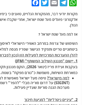
F
T
E
T
W
a
w
m
el
h
מקורות יודעי דבר, מהמקורות הגלויים, טוענים כי בימי
c
itt
ai
e
at
אלקטרוני פועלים מעל שטח ישראל, אחרי שקבלו אישור
e
er
l
g
s
הגולן.
b
ra
A
אז למה מעל שטח ישראל ?
o
m
p
השימוש של צרפת במרחב האווירי הישראלי לאיסוף מ
o
p
ביטחוניים טריים ותפקיד הגישור שפריז מנסה למלא
k
להלן ההערכות המרכזיות לפעילות הזו (נכון לפברואר 2026
1. יישום "מנגנון השילוב המשותף" (JFM)
בעקבות ועידת פריז (ינואר
כמארחת השיחות, משמשת כ"גורם מפקח" בשטח.
למה מישראל?
(SIGINT) על דרום סוריה מבלי "להפר" 
מערכות הגנה סוריות שעדיין פעילות.
2. "עיניים ניטרליות" למניעת חיכוך