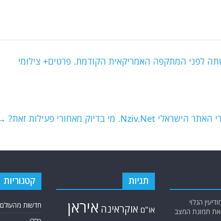
תה לפני המתקפה האמריקאית הקודמת. פרטים+ צילומי
מי בדיוק מאחורי פעילות זאת?
→
תגיות
קטגוריות
יעין הגלוי
איראן
חדשות מהעולם
אוקראינה
או"ם
א את תמונת המצב
כללי