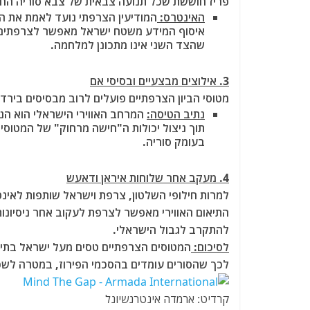
פריז חוששת שכל תנועה צבאית של צבא סוריה הח
האינטרס:
המודיעין הצרפתי נועד לאמת את ה
איסוף המידע משטח ישראל מאפשר לצרפתים "
שהצד השני אינו מתכונן למלחמה.
3. אילוצים מבצעיים ובסיסי אם
מטוסי הביון הצרפתיים פועלים לרוב מבסיסים בירדן 
נתיב הטיסה:
המרחב האווירי הישראלי הוא הנתי
תוך ניצול יכולות ה"חישה מרחוק" של המטוסי
בעומק סוריה.
4. מעקב אחר שלוחות איראן ודאעש
למרות חילופי השלטון, צרפת וישראל שותפות לאינ
התיאום האווירי מאפשר לצרפת לעקוב אחר ניסיונות
להתקרב לגבול הישראלי.
לסיכום:
המטוסים הצרפתיים טסים מעל ישראל בתיא
לכך שהסורים עומדים בהסכמי הפירוז, במטרה לשכנע
קרדיט: ארמדה אינטרנשיונל