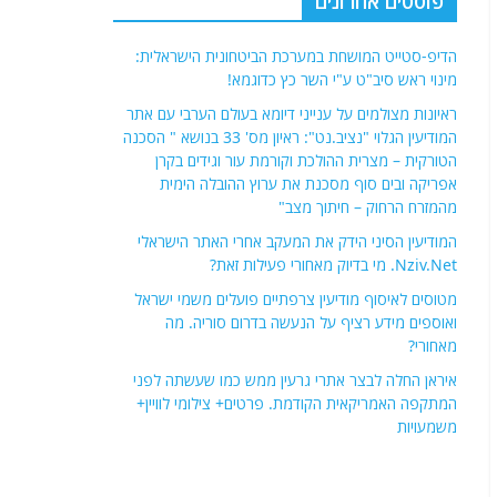
פוסטים אחרונים
הדיפ-סטייט המושחת במערכת הביטחונית הישראלית:
מינוי ראש סיב"ט ע"י השר כץ כדוגמא!
ראיונות מצולמים על ענייני דיומא בעולם הערבי עם אתר
המודיעין הגלוי "נציב.נט": ראיון מס' 33 בנושא " הסכנה
הטורקית – מצרית ההולכת וקורמת עור וגידים בקרן
אפריקה ובים סוף מסכנת את ערוץ ההובלה הימית
מהמזרח הרחוק – חיתוך מצב"
המודיעין הסיני הידק את המעקב אחרי האתר הישראלי
Nziv.Net. מי בדיוק מאחורי פעילות זאת?
מטוסים לאיסוף מודיעין צרפתיים פועלים משמי ישראל
ואוספים מידע רציף על הנעשה בדרום סוריה. מה
מאחורי?
איראן החלה לבצר אתרי גרעין ממש כמו שעשתה לפני
המתקפה האמריקאית הקודמת. פרטים+ צילומי לוויין+
משמעויות