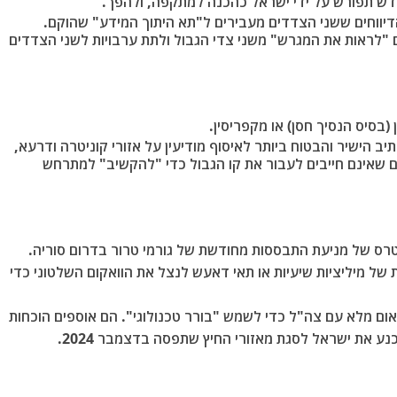
דש תפורש על ידי ישראל כהכנה למתקפה, ולהפך.
דיווחים ששני הצדדים מעבירים ל"תא היתוך המידע" שהוקם.
לראות את המגרש" משני צדי הגבול ולתת ערבויות לשני הצדדים
(בסיס הנסיך חסן) או מקפריסין.
ב הישיר והבטוח ביותר לאיסוף מודיעין על אזורי קוניטרה ודרעא,
ם שאינם חייבים לעבור את קו הגבול כדי "להקשיב" למתרחש
טרס של מניעת התבססות מחודשת של גורמי טרור בדרום סוריה.
 של מיליציות שיעיות או תאי דאעש לנצל את הוואקום השלטוני כדי
ום מלא עם צה"ל כדי לשמש "בורר טכנולוגי". הם אוספים הוכחות
 את ישראל לסגת מאזורי החיץ שתפסה בדצמבר 2024.