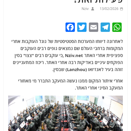
Nziv
13/02/2026
F
T
E
T
W
a
w
m
el
h
לאחרונה דיווחו המערכות הסטטיסטיות של גוגל העוקבות אחרי
c
itt
ai
e
at
המקומות ברחבי העולם שם נמצאים גופים רבים העוקבים
e
er
l
g
s
ספציפית אחרי האתר Nziv.net ,כי עוקבים רבים "צצו" בסין
b
ra
A
הפוקחים עיניים באדיקות רבה אחרי האתר. ריכוז המתעניינים
זוהה בעיר לאנז'ואו (Lanzhou) שבסין.
o
m
p
o
p
אחרי איתור המקום ממנו נעשה המעקב התברר מי מאחורי
המעקב הסיני אחרי האתר.
k