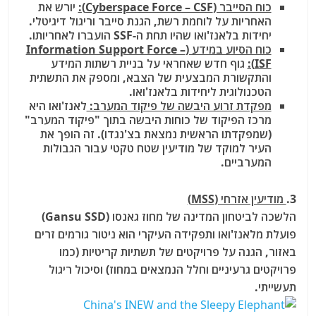
כוח הסייבר (Cyberspace Force – CSF):
יורש את
האחריות על לוחמת רשת, הגנת סייבר וריגול דיגיטלי.
יחידות בלאנז'ואו שהיו תחת ה-SSF הועברו לאחריותו.
כוח הסיוע במידע (Information Support Force –
ISF):
גוף חדש שאחראי על בניית רשתות המידע
והתקשורת המבצעית של הצבא, ומספק את התשתית
הטכנולוגית ליחידות בלאנז'ואו.
מפקדת זרוע היבשה של פיקוד המערב:
לאנז'ואו היא
מרכז הפיקוד של כוחות היבשה בתוך "פיקוד המערב"
(שמפקדתו הראשית נמצאת בצ'נגדו). זה הופך את
העיר למוקד של מודיעין שטח טקטי עבור הגבולות
המערביים.
3.
מודיעין אזרחי (MSS)
הלשכה לביטחון המדינה של מחוז גאנסו (Gansu SSD)
פועלת מלאנז'ואו ותפקידה העיקרי הוא ניטור גורמים זרים
באזור, הגנה על פרויקטים של תשתיות קריטיות (כמו
פרויקטים גרעיניים וחלל הנמצאים במחוז) וסיכול ריגול
תעשייתי.