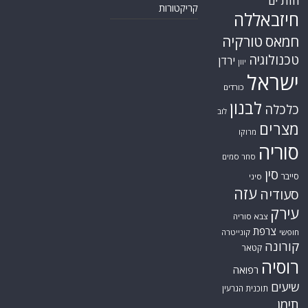
חות'ים
קריקטורות
חיזבאללה
חמאס
טורקיה
טכנולוגיה
ירדן
יוון
ישראל
כורדים
לבנון
כלכלה
לוב
מצרים
מרוקו
סוריה
סחר סמים
סין
סייבר
סיני
עזה
סעודיה
עירק
צבא סוריה
צרפת
חופשי
קונייטרה
קורונה
קטאר
רוסיה
רפואה
שיעים
תוכנית הגרעין
תימן