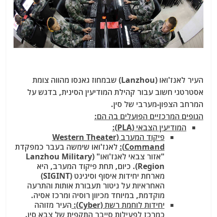
העיר לאנז'ואו (Lanzhou) שבמחוז גאנסו מהווה צומת
אסטרטגי חשוב עבור קהילת המודיעין הסינית, בדגש על
המרחב הצפון-מערבי של סין.
הגופים המרכזיים הפועלים בה הם:
המודיעין הצבאי (PLA):
פיקוד המערב (Western Theater
Command):
לאנז'ואו שימשה בעבר כמפקדת
"אזור צבאי לאנז'ואו" (Lanzhou Military
Region). כיום, תחת פיקוד המערב, היא
מארחת יחידות איסוף וסיגינט (SIGINT)
האחראיות על ניטור תעבורת אותות והתרעה
מוקדמת, במיוחד מכיוון רוסיה ומרכז אסיה.
יחידות לוחמת רשת (Cyber):
העיר מזוהה
כמרכז לפעילות סייבר התקפית של צבא סין.