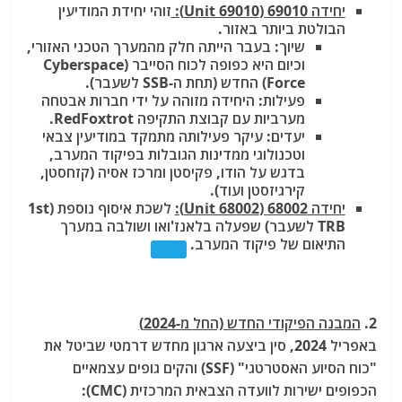
יחידה 69010 (Unit 69010):
זוהי יחידת המודיעין
הבולטת ביותר באזור.
שיוך: בעבר הייתה חלק מהמערך הטכני האזורי,
וכיום היא כפופה לכוח הסייבר (Cyberspace
Force) החדש (תחת ה-SSB לשעבר).
פעילות: היחידה מזוהה על ידי חברות אבטחה
מערביות עם קבוצת התקיפה RedFoxtrot.
יעדים: עיקר פעילותה מתמקד במודיעין צבאי
וטכנולוגי ממדינות הגובלות בפיקוד המערב,
בדגש על הודו, פקיסטן ומרכז אסיה (קזחסטן,
קירגיזסטן ועוד).
יחידה 68002 (Unit 68002):
לשכת איסוף נוספת (1st
TRB לשעבר) שפעלה בלאנז'ואו ושולבה במערך
התיאום של פיקוד המערב.
2.
המבנה הפיקודי החדש (החל מ-2024)
באפריל 2024, סין ביצעה ארגון מחדש דרמטי שביטל את
"כוח הסיוע האסטרטגי" (SSF) והקים גופים עצמאיים
הכפופים ישירות לוועדה הצבאית המרכזית (CMC):