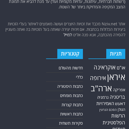
(רשתות חברתיות, עיתונות, עדויות מקומיות ועוד) על מנת להביא את תמונת
המצב המקיפה והמדויקת ביותר של השטח.
אתר Nziv.net מכבד את זכויות היוצרים ועושה מאמצים לאיתור בעלי הזכויות
ביצירות הכלולות בכתבות. אם זיהית יצירה שאתה בעל הזכויות בה ואתה מעוניין
להסירה מהכתבה, אנא פנה אלינו
למייל
תגיות
קטגוריות
אוקראינה
או"ם
חדשות מהעולם
איראן
אירופה
כללי
ארה"ב
כתבות היסטוריה
אפריקה
כתבות מומחים
בריטניה
גרמניה
האמירויות
דאעש
כתבות קצרות
הגולן
הסכם הגרעין
כתבות ראשיות
הרשות
הפלסטינית
סקירות תשתית