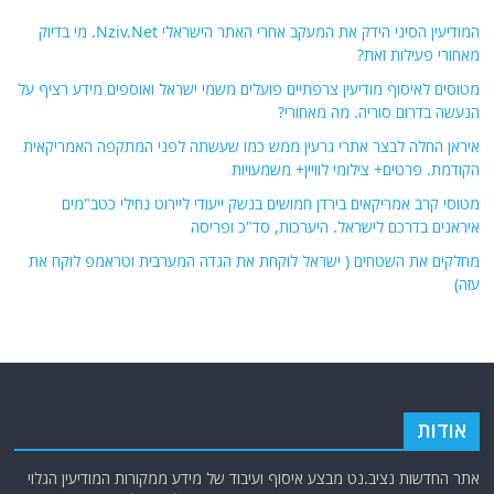
המודיעין הסיני הידק את המעקב אחרי האתר הישראלי Nziv.Net. מי בדיוק
מאחורי פעילות זאת?
מטוסים לאיסוף מודיעין צרפתיים פועלים משמי ישראל ואוספים מידע רציף על
הנעשה בדרום סוריה. מה מאחורי?
איראן החלה לבצר אתרי גרעין ממש כמו שעשתה לפני המתקפה האמריקאית
הקודמת. פרטים+ צילומי לוויין+ משמעויות
מטוסי קרב אמריקאים בירדן חמושים בנשק ייעודי ליירוט נחילי כטב"מים
איראנים בדרכם לישראל. היערכות, סד"כ ופריסה
מחלקים את השטחים ( ישראל לוקחת את הגדה המערבית וטראמפ לוקח את
עזה)
אודות
אתר החדשות נציב.נט מבצע איסוף ועיבוד של מידע ממקורות המודיעין הגלוי