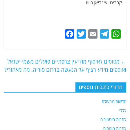
קרדיט: אינדיאן רוויו
F
T
E
T
W
a
w
m
el
h
c
itt
ai
e
at
e
er
l
g
s
←
מטוסים לאיסוף מודיעין צרפתיים פועלים משמי ישראל
b
ra
A
ואוספים מידע רציף על הנעשה בדרום סוריה. מה מאחורי?
o
m
p
o
p
מדורי כתבות נוספים
k
חדשות מהעולם
כללי
כתבות היסטוריה
כתבות מומחים