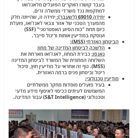
בעבר קושרו האקרים הפועלים מלאנז'ואו
למתקפות נגד משרדי ממשלה זרים.
יחידה 69010 (לשעבר):
יחידה זו, שהייתה חלק
מהמערך הטכני של אזור צבאי לאנז'ואו, פועלת
כיום תחת "כוח הסיוע האסטרטגי" (SSF)
ועוסקת במודיעין אותות וריגול סייבר.
הביטחון האזרחי (MSS):
הלשכה לביטחון המדינה של מחוז
גאנסו:
כבירת המחוז, לאנז'ואו מארחת את
השלוחה המחוזית של המשרד לביטחון המדינה
(MSS). גוף זה אחראי על מודיעין חוץ, סיכול
ריגול וביטחון פנים ברמה האזורית.
מודיעין טכנולוגי:
בעיר פועלים מוסדות מחקר ממשלתיים
המשמשים לעיתים ככיסוי לאיסוף מידע מדעי
וטכנולוגי (S&T Intelligence) עבור המדינה.