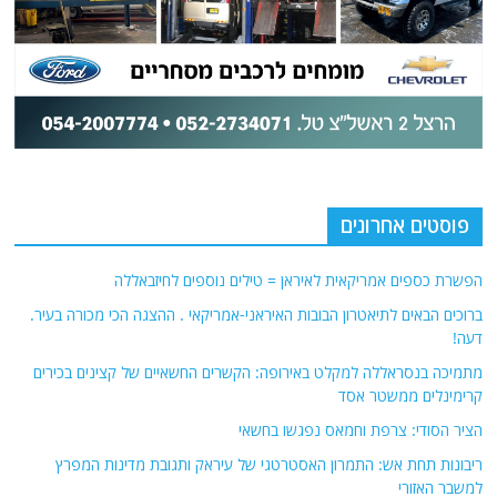
פוסטים אחרונים
הפשרת כספים אמריקאית לאיראן = טילים נוספים לחיזבאללה
ברוכים הבאים לתיאטרון הבובות האיראני-אמריקאי . ההצגה הכי מכורה בעיר.
דעה!
מתמיכה בנסראללה למקלט באירופה: הקשרים החשאיים של קצינים בכירים
קרימינלים ממשטר אסד
הציר הסודי: צרפת וחמאס נפגשו בחשאי
ריבונות תחת אש: התמרון האסטרטגי של עיראק ותגובת מדינות המפרץ
למשבר האזורי