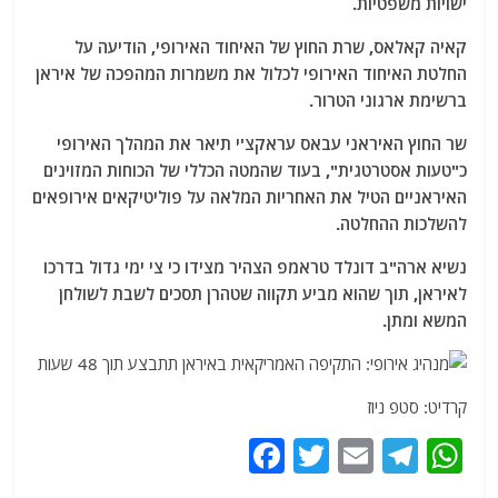
ישויות משפטיות.
קאיה קאלאס, שרת החוץ של האיחוד האירופי, הודיעה על
החלטת האיחוד האירופי לכלול את משמרות המהפכה של איראן
ברשימת ארגוני הטרור.
שר החוץ האיראני עבאס עראקצ'י תיאר את המהלך האירופי
כ"טעות אסטרטגית", בעוד שהמטה הכללי של הכוחות המזוינים
האיראניים הטיל את האחריות המלאה על פוליטיקאים אירופאים
להשלכות ההחלטה.
נשיא ארה"ב דונלד טראמפ הצהיר מצידו כי צי ימי גדול בדרכו
לאיראן, תוך שהוא מביע תקווה שטהרן תסכים לשבת לשולחן
המשא ומתן.
קרדיט: סטפ ניוז
F
T
E
T
W
a
w
m
el
h