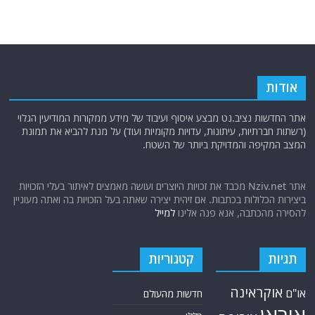
אודות
אתר החדשות נציב.נט מבצע איסוף ועיבוד של מידע ממקורות המודיעין הגלוי
(רשתות חברתיות, עיתונות, עדויות מקומיות ועוד) על מנת להביא את תמונת
המצב המקיפה והמדויקת ביותר של השטח.
אתר Nziv.net מכבד את זכויות היוצרים ועושה מאמצים לאיתור בעלי הזכויות
ביצירות הכלולות בכתבות. אם זיהית יצירה שאתה בעל הזכויות בה ואתה מעוניין
להסירה מהכתבה, אנא פנה אלינו
למייל
תגיות
קטגוריות
אוקראינה
או"ם
חדשות מהעולם