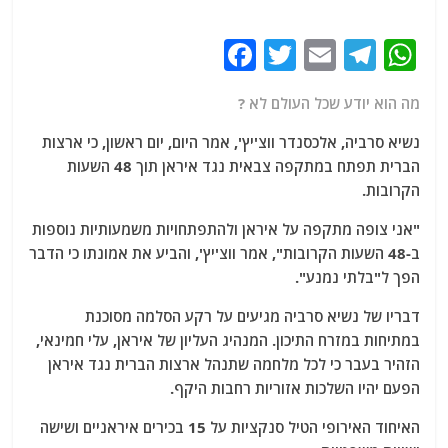
F
T
E
T
W
a
w
m
el
h
מה הוא יודע שכל העולם לא ?
c
itt
ai
e
at
e
er
l
g
s
נשיא סרביה, אלכסנדר ווצ'יץ', אמר היום, יום ראשון, כי ארצות
הברית תפתח במתקפה צבאית נגד איראן תוך 48 השעות
b
ra
A
הקרובות.
o
m
p
"אני צופה מתקפה על איראן ולהתפתחויות משמעותיות נוספות
o
p
ב-48 השעות הקרובות", אמר ווצ'יץ', והביע את אמונתו כי הדבר
k
הפך ל"בלתי נמנע".
דבריו של נשיא סרביה מגיעים על רקע הסלמה מסוכנת
במתיחות במזרח התיכון. המנהיג העליון של איראן, עלי חמינאי,
הזהיר בעבר כי לכל מלחמה שתנהל ארצות הברית נגד איראן
הפעם יהיו השלכות אזוריות רחבות היקף.
האיחוד האירופי הטיל סנקציות על 15 בכירים איראניים ושישה