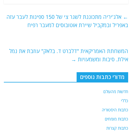
c
itt
ai
e
at
e
er
l
g
s
←
אלג'יריה מתכוננת לשגר צי של 150 ספינות לעבר עזה
b
ra
A
באפריל ובמקביל שיירת אוטובוסים למעבר רפיח
o
m
p
o
p
המשחתת האמריקאית "דלברט ד. בלאק" עוזבת את נמל
k
אילת. סיבות ומשמעויות
→
מדורי כתבות נוספים
חדשות מהעולם
כללי
כתבות היסטוריה
כתבות מומחים
כתבות קצרות