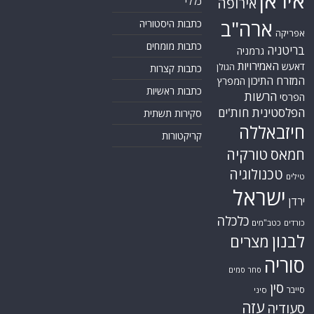
איראן
אירופה
כללי
ארה"ב
כתבות היסטוריה
אפריקה
כתבות מומחים
בריטניה
גרמניה
האמירויות
דאעש
הגולן
כתבות קצרות
המזרח התיכון
המפרץ
כתבות ראשיות
הרשות
הפרסי
הפלסטינית
חות'ים
סקירות תשתית
חיזבאללה
קריקטורות
טורקיה
חמאס
טכנולוגיה
טילים
ישראל
ירדן
כלכלה
כורדים
כטב"מים
לבנון
מצרים
סוריה
סחר סמים
סין
סייבר
סיני
עזה
סעודיה