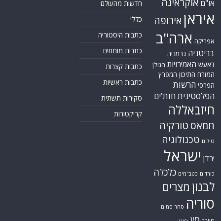
אוקראינה
או"ם
חדשות מהעולם
איראן
אירופה
כללי
ארה"ב
כתבות היסטוריה
אפריקה
כתבות מומחים
בריטניה
גרמניה
האמירויות
דאעש
הגולן
כתבות קצרות
המזרח התיכון
המפרץ
כתבות ראשיות
הרשות
הפרסי
הפלסטינית
חות'ים
סקירות תשתית
חיזבאללה
קריקטורות
טורקיה
חמאס
טכנולוגיה
טילים
ישראל
ירדן
כלכלה
כורדים
כטב"מים
לבנון
מצרים
סוריה
סחר סמים
סין
סייבר
סיני