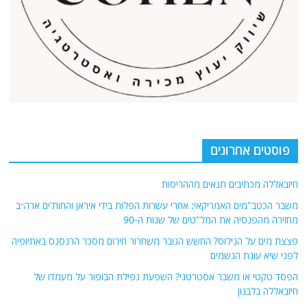
פוסטים אחרונים
חיזבאללה מכתיבים תנאים מההריסות
משבר הכטב"מים האמריקאי: אחרי עשרות הפלות בידי איראן והחות'ים ארה״ב
מחזירה מהפנסיה את המל"טים של שנות ה-90
פצצת מים על הנילוס? החשש הגובר משחרור חירום מסכר הרנסנס באתיופיה
לפני שיא עונת הגשמים
הפסד טקטי או משבר אסטרטגי? השפעת נפילת הבופור על מעמדו של
חיזבאללה בלבנון