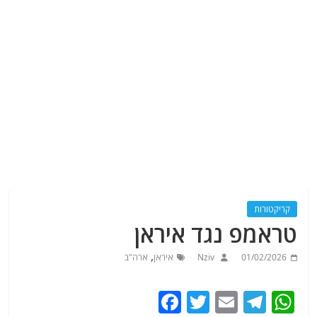
קריקטורות
טראמפ נגד איראן
,
01/02/2026
Nziv
איראן
ארה"ב
F
T
E
T
W