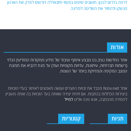
דרמה בדרום לבנון: תושבים שיעים במעוזי חיזבאללה דורשים לפרק את הארגון
מנשקו ולהחזיר את השליטה למדינה
אודות
אתר החדשות נציב.נט מבצע איסוף ועיבוד של מידע ממקורות המודיעין הגלוי
(רשתות חברתיות, עיתונות, עדויות מקומיות ועוד) על מנת להביא את תמונת
המצב המקיפה והמדויקת ביותר של השטח.
אתר Nziv.net מכבד את זכויות היוצרים ועושה מאמצים לאיתור בעלי הזכויות
ביצירות הכלולות בכתבות. אם זיהית יצירה שאתה בעל הזכויות בה ואתה מעוניין
להסירה מהכתבה, אנא פנה אלינו
למייל
תגיות
קטגוריות