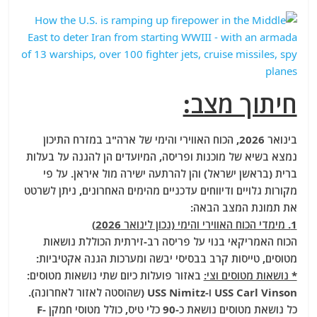
חיתוך מצב:
בינואר 2026, הכוח האווירי והימי של ארה"ב במזרח התיכון
נמצא בשיא של מוכנות ופריסה, המיועדים הן להגנה על בעלות
ברית (בראשן ישראל) והן להרתעה ישירה מול איראן. על פי
מקורות גלויים ודיווחים עדכניים מהימים האחרונים, ניתן לשרטט
את תמונת המצב הבאה:
1. מימדי הכוח האווירי והימי (נכון לינואר 2026)
הכוח האמריקאי בנוי על פריסה רב-זירתית הכוללת נושאות
מטוסים, טייסות קרב בבסיסי יבשה ומערכות הגנה אקטיביות:
* נושאות מטוסים וצי:
באזור פועלות כיום שתי נושאות מטוסים:
USS Carl Vinson ו-USS Nimitz (שהוסטה לאזור לאחרונה).
כל נושאת מטוסים נושאת כ-90 כלי טיס, כולל מטוסי חמקן F-