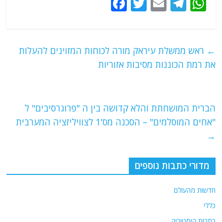
F
T
E
T
W
a
w
m
el
h
c
itt
ai
e
at
e
er
l
g
s
←
ראש ממשלת עיראק מורה לכוחות המזוינים להעלות
b
ra
A
את רמת הכוננות מסיבות אזוריות
o
m
p
o
p
הברית המושחתת והלא קדושה בין ה "פרוגרסיבים" ל
k
"אחים המוסלמים" – הסכנה מס'1 לצוויליזציה המערבית
→
מדורי כתבות נוספים
חדשות מהעולם
כללי
כתבות היסטוריה