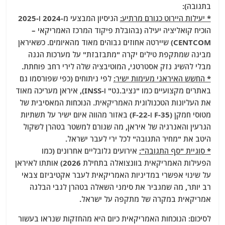
בתגובה):
* יעילות היירוט כגורם מרתיע:
הניסיון המבצעי מ-2024 ו-2025
הוכיח קואליציה יעילה (בהובלת פיקוד המרכז האמריקאי –
CENTCOM) שיירטה אחוזים גבוהים מאוד מהאיומים. כשאיראן
מבינה שמתקפת טילים יקרה "מתבזבזת" על מערכות הגנה
מבלי להשיג נזק אסטרטגי, המוטיבציה שלה לירי רחב פוחתת.
* החשש האיראני מעימות ישיר:
לפי ניתוחים (כפי שפורסמו גם
באתרים מקצועיים כמו "נציב.נט" ו-INSS), איראן מעריכה מאוד
את העליונות הטכנולוגית האמריקאית. הנוכחות המאסיבית של
מטוסי חמקן (F-35 ו-F-22) באזור מהווה איום ישיר על תשתיות
הגרעין והאנרגיה של איראן, מה שגורם למשטר בטהרן לשקול
היטב את "מחיר התגובה" לכל ירי לעבר ישראל.
* סוגיית "סף התגובה":
אירועים גלובליים אחרונים (כמו
הפעילות האמריקאית בוונצואלה בתחילת 2026) אותתו לאיראן
על שינוי אפשרי במדיניות האמריקאית לעבר אקטיביזם צבאי
רב יותר, מה שמגביר את סימני השאלה בטהרן לגבי הבלגה
אמריקאית במקרה של מתקפה על ישראל.
לסיכום: הנוכחות האמריקאית כיום היא מהחזקות שנראו בעשור