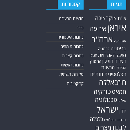
תגיות
קטגוריות
אוקראינה
או"ם
חדשות מהעולם
איראן
אירופה
כללי
ארה"ב
כתבות היסטוריה
אפריקה
כתבות מומחים
בריטניה
גרמניה
האמירויות
דאעש
הגולן
כתבות קצרות
המזרח התיכון
המפרץ
כתבות ראשיות
הרשות
הפרסי
הפלסטינית
חות'ים
סקירות תשתית
חיזבאללה
קריקטורות
טורקיה
חמאס
טכנולוגיה
טילים
ישראל
ירדן
כלכלה
כורדים
כטב"מים