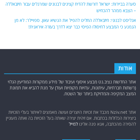
בפומבי שורפים דגלי ישראל – בחשאי קונים את הביטוח הישראלי
סערה בביירות: ישראל דורשת להדיח קצינים לבנונים שמרגלים עבור חיזבאללה
– הצבא ממהר להכחיש
אנליסט לבנוני: חיזבאללה החליט להפיל את הנשיא עאון. ספויילר: לא מן
הנמנע כי המבצע לחיסולו הפיסי כבר יצא לדרך בעזרה איראנית!
אודות
אתר החדשות נציב.נט מבצע איסוף ועיבוד של מידע ממקורות המודיעין הגלוי
(רשתות חברתיות, עיתונות, עדויות מקומיות ועוד) על מנת להביא את תמונת
המצב המקיפה והמדויקת ביותר של השטח.
אתר Nziv.net מכבד את זכויות היוצרים ועושה מאמצים לאיתור בעלי הזכויות
ביצירות הכלולות בכתבות. אם זיהית יצירה שאתה בעל הזכויות בה ואתה מעוניין
להסירה מהכתבה, אנא פנה אלינו
למייל