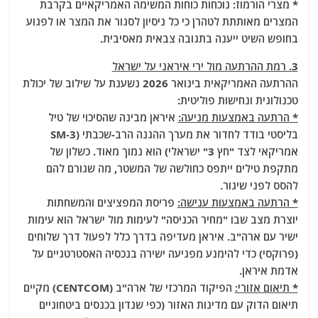
* מצרי הורמוז: נוכחות כוחות המשימה האמריקאיים בקרבת
המצרים מאותתת לטהרן כי כל ניסיון לסגור את המצר או לפגוע
בחופש השיט ייענה בתגובה צבאית מאסיבית.
3. רמת ההרתעה מול ירי איראני על ישראל
ההרתעה האמריקאית בינואר 2026 נשענת על שילוב של יכולת
טכנולוגית ונחישות פוליטית:
* הרתעה באמצעות מניעה:
איראן מבינה שהסיכוי של טיל
בליסטי בודד לחדור את מערך ההגנה הרב-שכבתי (SM-3
אמריקאי לצד "חץ 3" ישראלי) הוא נמוך מאוד. כשלון של
מתקפת טילים ייתפס כחולשה של המשטר, מה שגורם להם
להסס לפני שיגור.
* הרתעה באמצעות ענישה:
פריסת המפציצים והמשחתות
יוצרת מצב שבו "מחיר הכניסה" לעימות מול ישראל הוא עימות
ישיר עם ארה"ב. איראן מעדיפה בדרך כלל לפעול דרך שלוחים
(פרוקסי) כדי להימנע מפגיעה ישירה בנכסיה האסטרטגיים על
אדמת איראן.
* תיאום אזורי:
הפיקוד המרכזי של ארה"ב (CENTCOM) מקיים
תיאום הדוק עם מדינות האזור (כפי שנדון בכנסים ביטחוניים