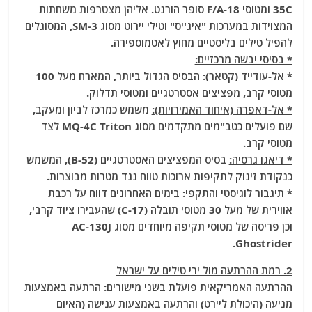
35C ומטוסי F/A-18 סופר הורנט. אליהן מצטרפות משחתות
המצוידות במערכות "איג'יס" וטילי יירוט מסוג SM-3, המסוגלים
להפיל טילים בליסטיים מחוץ לאטמוספירה.
* בסיסי יבשה מרכזיים:
* אל-עודייד (קטאר):
הבסיס הגדול ביותר, המארח מעל 100
מטוסי קרב, מפציצים אסטרטגיים ומטוסי תדלוק.
* אל-דאפרה (איחוד האמירויות):
משמש כמרכז לביון ומעקב,
שם פועלים כטב"מים מתקדמים מסוג MQ-4C Triton לצד
מטוסי קרב.
* דיאגו גרסיה:
בסיס המפציצים האסטרטגיים (B-52), המשמש
כנקודת זינוק לתקיפות ארוכות טווח נגד מטרות מבוצרות.
* תיגבור לוגיסטי והתקפי:
בימים האחרונים דווח על רכבת
אווירית של מעל 30 מטוסי תובלה (C-17) שהעבירו ציוד קרבי,
וכן פריסה של מטוסי תקיפה מיוחדים מסוג AC-130J
Ghostrider.
2. רמת ההרתעה מול ירי טילים על ישראל
ההרתעה האמריקאית פועלת בשני מישורים: הרתעה באמצעות
מניעה (היכולת ליירט) והרתעה באמצעות ענישה (האיום