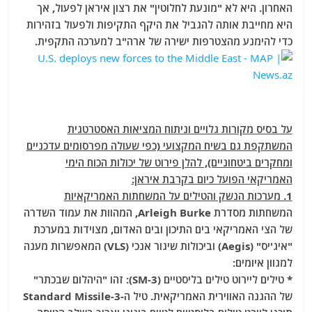
האחרון. היא לא "מונעת לחלוטין" את רצון איראן לפעול, אך
היא מחייבת אותה להגביל את היקף התקיפות ולפעול בזהירות
כדי להימנע מהצטרפות ישירה של ארה"ב למערכה התקפית.
על בסיס מקורות גלויים וניתוח המציאות האסטרטגית
המשתקפת גם בשיח המקצועי (כפי שעולה מפרסומים עדכניים
ומחקרים ביטחוניים), להלן פירוט של יכולות הכוח הימי
האמריקאי הפועל כיום בקרבת איראן:
1. מערכות הנשק והטילים על המשחתות האמריקאיות
המשחתות מסדרת Arleigh Burke, המהוות את עמוד השדרה
של הצי האמריקאי בים התיכון ובים האדום, מצוידות במערכת
"איג'יס" (Aegis) וביכולות שיגור אנכי (VLS) המאפשרות מענה
למגוון איומים:
* טילים ליירוט טילים בליסטיים (SM-3): זהו "היהלום שבכתר"
של ההגנה האווירית האמריקאית. טיל ה-Standard Missile-3