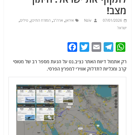
מצב!
,
,
,
,
07/01/2026
Nziv
איראן
ארה"ב
המזרח התיכון
טילים
ישראל
F
T
E
T
W
a
w
m
el
h
רק אתמול דיווח האתר נציב.נט על הגעת מספר רב של מטוסי
c
itt
ai
e
at
קרב ומכליות לתדלוק אווירי למפרץ הפרסי.
e
er
l
g
s
b
ra
A
o
m
p
o
p
k