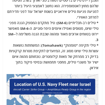
תוכנן ליירט טילים בליסטיים לטווח בינוני וארוך בשלב הטיסה
שלהם מחוץ לאטמוספירה. הוא נחשב לאמצעי היעיל ביותר
למניעת פגיעת טילים איראניים בשטח ישראל עוד לפני חדירתם
למרחב האווירי.
* טילים רב-תכליתיים (SM-6): טיל מתקדם המספק הגנה מפני
טילי שיוט, מטוסים ואפילו איומים היפר-סוניים. ה-SM-6 מאפשר
יירוט בטווחים ארוכים מאוד ומהווה שכבת הגנה משלימה ל-SM-
3.
* טילי תקיפה "טומהוק" (Tomahawk): המשחתות נושאות
עשרות טילי שיוט מסוג זה, המיועדים לתקיפת מטרות קרקעיות
בדיוק רב ממרחק של מאות קילומטרים. נוכחותם מהווה איום
ישיר על משגרי טילים, מחסני תחמושת ובסיסי פיקוד בתוך
איראן.