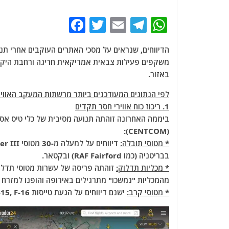
F
T
E
T
W
a
w
m
el
h
c
itt
ai
e
at
משקפים פעילות צבאית אמריקאית חריגה ורחבת היקף
e
er
l
g
s
באזור.
b
ra
A
לפי הנתונים המעודכנים ביותר מרשתות המעקב האווירי (OSINT) ומקורות ביטחוניים, זה מה שעומד מאחורי הת
o
m
p
1. ריכוז כוח אווירי חסר תקדים
o
p
ביממה האחרונה זוהתה תנועה מסיבית של כלי טיס אסט
(CENTCOM):
k
* מטוסי תובלה:
בבריטניה (כמו RAF Fairford) ובקטאר.
* מכליות תדלוק:
מהמכליות "נמשכו" מתרגילים באירופה והופנו למזרח ה
* מטוסי קרב:
ישנם דיווחים על הגעת טייסות F-15, F-16, וייתכן שגם מטוסי חמקן F-22 ו-F-35.