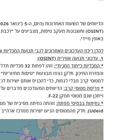
(OSINT) וחשבונות מעקב טיסות, מצביעים על "ר
באופן מיידי.
להלן ריכוז העדכונים האחרונים לגבי תנועת המכליות וה
1. עדכוני תנועה אווירית (OSINT):
* המכליות כ"חוד החנית":
למטוסי קרב מבלי לנחות, כדי להכניס אותם ישירות לגז
* פריסת מטוסי קרב:
וייתכן שגם מטוסי חמקן F-22.
* נחיתות בבסיסי מפתח:
Udeid). חלק מהמטוסים הגיעו ישירות ממרכז ארה"ב (בסיס אנדרוז ובסיס מקדיל).