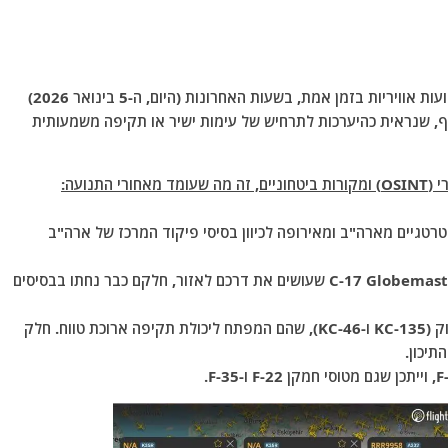
הדיווחים, שנראים על מסכי האתרים העוקבים אחרי תנועות אוויריות בזמן אמת, בשעות האחרונות (היום, ה-5 בינואר 2026)
, שנראית כהיערכות לתרחיש של עימות ישיר או תקיפה משמעותית
נועה:
רטגיים מארה"ב ומאירופה לכיוון בסיסי פיקוד המרכז של ארה"ב
דיווחים על למעלה מ-30 מטוסי C-17 Globemaster III שעושים את דרכם לאזור, חלקם כבר נחתו בבסיסים
זוהתה פריסה של עשרות מטוסי תדלוק (KC-135 ו-KC-46), שהם המפתח ליכולת תקיפה ארוכת טווח. חלק
תיכון.