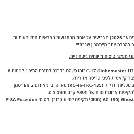
הדיווחים שאנחנו רואים בשעות האחרונות (היום, ה-5 בינואר 2026) מצביעים על אחת מהתנועות הצבאיות המשמעותיות
ר בהרבה יותר מ"תמרון שגרתי".
 מעקב טיסות ודיווחים ביטחוניים:
למעלה מ-30 מטוסי C-17 Globemaster III זוהו כשהם בדרכם למזרח התיכון. לפחות 8
זוהתה תנועה חריגה של למעלה מ-30 מכליות תדלוק (KC-135 ו-KC-46) מארה"ב ומאירופה. זהו "סמן
קיפות ארוכות טווח של מטוסי קרב ומפציצים.
דווח על הגעה של מטוסי AC-130J Ghostrider (מטוסי תקיפה לסיוע קרוב) ומטוסי P-8A Poseidon