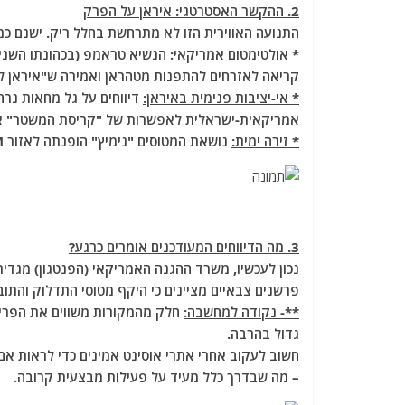
2. ההקשר האסטרטגי: איראן על הפרק
התנועה האווירית הזו לא מתרחשת בחלל ריק. ישנם כמ
* אולטימטום אמריקאי:
הנשיא טראמפ (בכהונתו השנייה
קריאה לאזרחים להתפנות מטהראן ואמירה ש"איראן לא
* אי-יציבות פנימית באיראן:
אמריקאית-ישראלית לאפשרות של "קריסת המשטר" או 
* זירה ימית:
נושאת המטוסים "נימיץ" הופנתה לאזור CENTCOM כדי לחזק את ההגנה על כוחות אמריקאיים.
3. מה הדיווחים המעודכנים אומרים כרגע?
פרשנים צבאיים מציינים כי היקף מטוסי התדלוק והתו
**- נקודה למחשבה:
גדול בהרבה.
חשוב לעקוב אחרי אתרי אוסינט אמינים כדי לראות אם 
– מה שבדרך כלל מעיד על פעילות מבצעית קרובה.