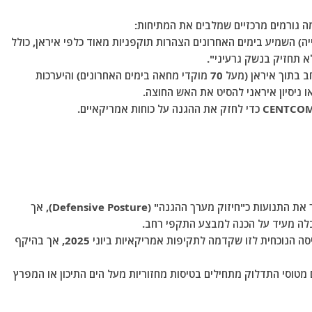
ה גורמים מרכזיים שמלבים את המתיחות:
) השמיע בימים האחרונים הצהרות תוקפניות מאוד כלפי איראן, כולל
 תחזיק בנשק גרעיני".
דיווחים על גל מחאות נרחב בתוך איראן (מעל 70 מוקדי מחאה בימים האחרונים) והיערכות
ניסיון איראני להסיט את האש החוצה.
נכון לעכשיו, משרד ההגנה האמריקאי (הפנטגון) מגדיר את התנועות כ"חיזוק מערך ההגנה" (Defensive Posture), אך
בלה מעיד על הכנה למבצע התקפי רחב.
חלק מהמקורות משווים את הפריסה הנוכחית לזו שקדמה לתקיפות אמריקאיות ביוני 2025, אך בהיקף
מטוסי התדלוק מתחילים בטיסות מחזוריות מעל הים התיכון או המפרץ