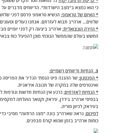
* קריסת הרפובליקה?
גל מחאות חסר תקדים ששוטף את
כי הוא נמצא ב"מצב הישרדות". הדיווחים מדברים על עימותים ביותר מ-220
* האיום של טראמפ:
שלווים… ארה"ב תבוא לעזרתם. אנחנו נעולים וטעונים (Locked and Loaded)"
* הזירה הונצואלית:
ארה"ב ביצעה רק לפני יומיים מבצ
החשש בעולם שהממשל הנוכחי מוכן להפעיל כוח צבאי י
3. הנחיות ודיווחים רשמיים:
* הפנטגון:
שר ההגנה פיט הגסת' הגדיר את הפריסה כ"
ואינטרסים שלה במקרה של תגובה איראנית.
* הנחיות לאזרחים:
כרגע אין הנחיות חדשות וגורפות ל
בבסיסי ארה"ב בירדן, עיראק וקטאר הועלתה למקסימום.
בעיראק לכיוון סוריה.
לסיכום:
נראה שארה"ב בונה "מצג הרתעה" מסיבי כדי 
כוחות ארה"ב בזמן שהוא קורס מבפנים.