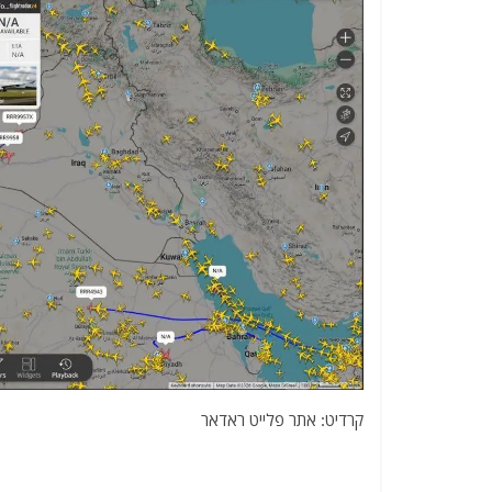
קרדיט: אתר פלייט ראדאר