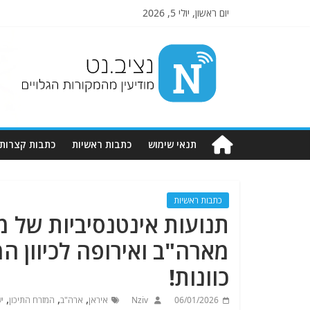
יום ראשון, יולי 5, 2026
Nziv.net
מודיעין
מהמקורות
הגלויים
תנאי שימוש
כתבות ראשיות
כתבות קצרות
כתבות ראשיות
תנועות אינטנסיביות של מ
מארה"ב ואירופה לכיוון ה
כוונות!
,
,
,
06/01/2026
Nziv
איראן
ארה"ב
המזרח התיכון
י