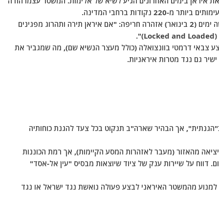
 איראן בימים האחרונים הגיע לשיא של אלימות. המשטר עצמו הודה
 נקודות ברחבי המדינה.
הנשיא טראמפ פרסם לפני שלושה ימים (2 בינואר) אזהרה חריפה: "אם איראן תירה ותהרוג מפגינים
.
ע צבאי דרמטי בוונצואלה (כולל מעצר הנשיא שם), מה שמגביר את
שיר גם נגד מטרות איראניות.
הגנתית", אך הבהיר שארה"ב תנקוט בכל צעד להגנת כוחותיה
יציאה מהאזור (מעבר לאזהרות המסע הקיימות), אך רמת הכוננות
 דווח על שיירות ענק של ציוד שיוצאות מבסיס "עין אל-אסד"
למנוע מהמשטר האיראני לבצע פעולה נואשת נגד ישראל או נגד