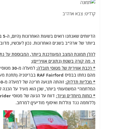
קרדיט: צבא ארה"ב
ביותר של ארה"ב בשנים האחרונות. נכון לעכשיו, מדוב
להלן תמונת המצב המעודכנת ביותר, המבוססת על נתוני
1. מה קורה בשטח (נתונים אוויריים):
* רכבת אווירית של מטוסי תובלה:
מהם נחתו בבסיס RAF Fairford בבריטניה (תחנת מעבר קלאסית לפני פריסה אזורית).
* מכליות תדלוק:
המלחמה" המשמעותי ביותר, שכן הוא מעיד על הכנה לת
* כוחות מיוחדים וציוד:
(ללוחמה נגד צוללות ואיסוף מודיעין) למרחב.