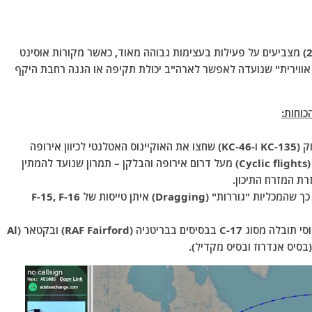
הדיווחים של השעות האחרונות (היום, ה-5 בינואר 2026) מצביעים על פעילות בעצימות גבוהה מאוד, כאשר מקורות אוסינט
כבת אווירית" שנועדה לאפשר לארה"ב יכולת תקיפה או הגנה רחבת היקף
כוחות:
זוהו לפחות 32 מכליות תדלוק (KC-135 ו-KC-46) שחצו את האוקיינוס האטלנטי לכיוון אירופה
והמזרח התיכון. חלקן נצפו מבצעות "טיסות מחזוריות" (Cyclic flights) מעל דרום אירופה והבלקן – תמרון שנועד להמתין
רת המזרח התיכון.
הדיווחים המעודכנים מדברים על כך שהמכליות "גוררות" (Dragging) איתן טייסות של F-15, F-16
זוהתה נחיתה מסיבית של מטוסי תובלה מסוג C-17 בבסיסים בבריטניה (RAF Fairford) ובקטאר (Al